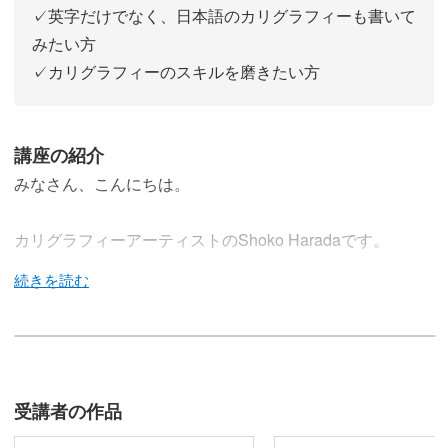
✓英字だけでなく、日本語のカリグラフィーも書いて
みたい方
✓カリグラフィーのスキルを磨きたい方
講座の紹介
みなさん、こんにちは。
カリグラフィーアーティストのShoko Haradaです。
この講座では、和モダンカリグラフィーを学びます。
「カリグラフィー」というと、想像されるのは英字のカリ
受講者の作品
グラフィーが多いと思いますが、今回書くのは、「和モダ