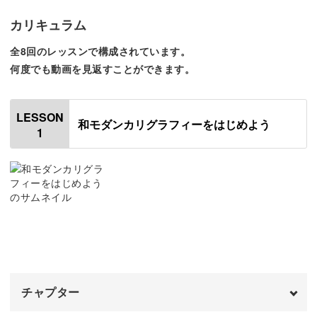
もばつぐん。
カリキュラム
全8回のレッスンで構成されています。
日本語でありながら西洋の筆記体を思わせる、唯一無二の
何度でも動画を見返すことができます。
日本語の文字が書けますよ。
LESSON
和モダンカリグラフィーをはじめよう
1
今回お教えするのは、オリジナルの書体、「春風」です。
和と洋が融合したモダンで洗練されたデザインを目指しな
がら、描いていきましょう。
ひらがなや漢字のフォルム、それらが組み合わさって生ま
れる言葉。日本語の美しさがますます高まるような書体と
なっています。
チャプター