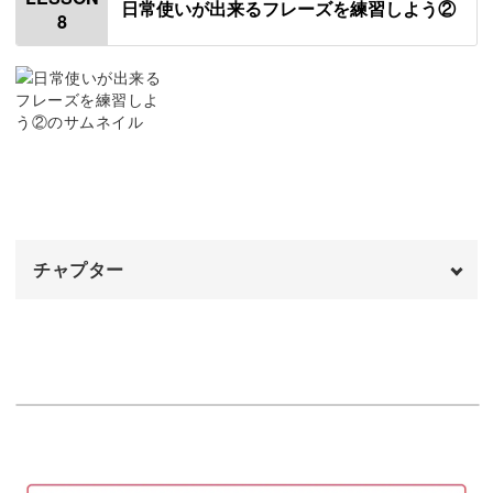
日常使いが出来るフレーズを練習しよう②
8
使用道具
00:57
「お誕生日おめでとう」を書く
02:20
「ありがとうございます」を書く
06:40
「こころばかり」を書く
09:38
「おすすめメニュー」を書く
10:59
チャプター
「実り多き1年になりますように」を書く
13:22
オープニング
00:00
はじめに
00:20
「お誕生日おめでとう」を書く
00:43
「ありがとうございます」を書く
05:50