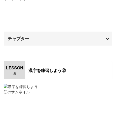
か行を書く
04:24
さ行を書く
06:23
この先つまずくことがあったときも、いつでも最初の動画
に立ち戻って復習しましょう。
た行を書く
08:09
チャプター
な行を書く
09:48
日常で使えるフレーズを練習
は行を書く
オープニング
11:57
00:00
ペンの使い方を覚えたら、実際に文字を書いていきましょ
ま行を書く
はじめに
14:06
00:20
う。
LESSON
漢字を練習しよう②
5
や行を書く
使用道具
16:03
01:51
ら行を書く
永字八法について
17:07
03:00
「お誕生日おめでとう」「実り多き1年になりますよう
わ行を書く
いとへんを書く
19:05
04:14
に」など、メッセージカードやお手紙に使えるフレーズを
たくさんご用意しました。
おわりに
さんずいを書く
20:29
05:15