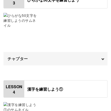
3
おわりに
使用道具
10:26
01:14
ポインテッドペンと呼ばれる特別なペン。
書体「春風」について
02:22
モダンカリグラフィーについて
03:01
カリグラフィー用のペンなので、初心者の方は特に、使い
和モダンカリグラフィーの鉄則
04:32
馴染みがないかもしれません。
和モダンカリグラフィーの用語解説
06:52
チャプター
ウォーミングアップ（鉛筆）
07:46
ということで、最初はまずポインテッドペンの基本的な使
ウォーミングアップ（ポインテッドペン）
オープニング
10:26
00:00
い方を学びます。
基本のストローク練習①
はじめに
12:30
00:20
LESSON
ニブ（ペン先）やインクのおすすめから、ストロークのポ
漢字を練習しよう①
4
基本のストローク練習②
使用道具
16:59
01:26
イントまで、この動画さえ見ればポインテッドペンの使い
方をばっちり身につけることができますよ。
おわりに
あ行を書く
21:39
02:34