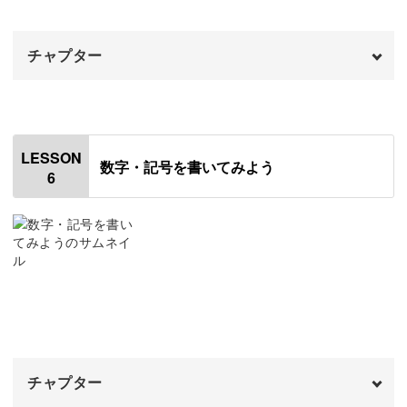
くさかんむりを書く
06:06
誰にこの言葉を送りたいか、想像しながら書いてみてくだ
さいね。
チャプター
あなかんむりを書く
06:47
つきを書く
オープニング
07:26
00:00
けんづくりを書く
はじめに
08:12
00:20
書く人も見る人も幸せな気持ちになれるのが、和モダンカ
LESSON
数字・記号を書いてみよう
リグラフィーの魅力。
6
こころを書く
「春告鳥」を書く
08:58
01:07
れんがを書く
「陽炎」を書く
09:34
02:58
美しい日本語の言葉の響きや意味を理解しながら、思い思
いの文字が書けるように、少しずつ練習していきましょ
とだれを書く
「青梅雨」を書く
10:32
04:08
う。
まだれを書く
「朝凪」を書く
11:25
05:51
しんにょうを書く
「打ち水」を書く
12:03
07:14
講座でお待ちしております♪
チャプター
そうにょうを書く
「秋晴れ」を書く
12:48
08:16