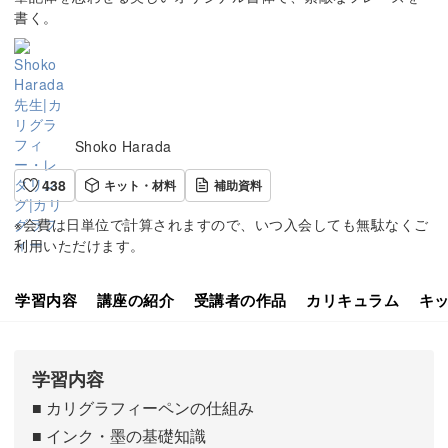
書く。
Shoko Harada
438
キット・材料
補助資料
※会費は日単位で計算されますので、いつ入会しても無駄なくご
利用いただけます。
学習内容
講座の紹介
受講者の作品
カリキュラム
キ
学習内容
■ カリグラフィーペンの仕組み
■ インク・墨の基礎知識