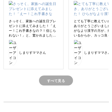
ンカリグラフィー」。
そう、カリグラフィーの要素を取り入れて、日本語の文章
さっそく、家族への誕生日プレ
とても丁寧に教えていた
を書いていきます。
ゼントに添えてみました！「え
ありがとうございました
ー！これ手書きなの？！信じら
がなより漢字の方が、角
れない！」と、驚かれました
いるからか、カッコ良く
(≧∀≦)笑
気がします。
レッスン最後まで受講させてい
カリグラフィーに触れるのははじめてという方はもちろ
しまりすママさん
しまりすママさん
ただきました。
一生使える、素晴らしい講座を
ん、カリグラフィー経験者の方も「絵を描くように日本語
ありがとうございました。
を書く」という新たな体験を楽しんでいただけますよ♪
カタカナもしっかり学びたいの
で、もし可能でしたら、カタカ
ナの五十音表か、カタカナのレ
すべて見る
日本語の美しさを再発見
ッスンがあったら嬉しいです。
西洋生まれのカリグラフィーですが、実は日本語との相性