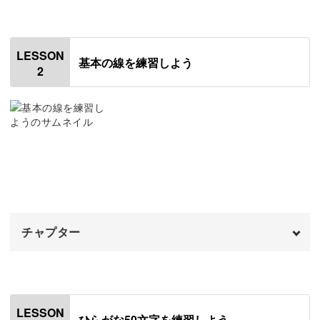
オープニング
00:00
はじめに
00:20
具体的な書き方のポイントやルールについては、もちろん
LESSON
基本の線を練習しよう
2
動画で解説します。
使用道具
01:06
カリグラフィーペンについて
01:54
ひらがな全文字や部首ごとの漢字の書き方をしっかりと学
ぶことができますよ。
ニブについて
03:07
インクについて
04:40
墨について
05:42
付属のテキストを使って、ぜひ一緒に書いてみてください
チャプター
ね。
インクをつけて書く
06:14
用紙と手の位置について
オープニング
08:26
00:00
基礎から学ぶ、ポインテッドペンの魅力
ペンの持ち方
はじめに
09:52
00:20
LESSON
そんな和モダンカリグラフィーを書く際に使用するのは、
ひらがな50文字を練習しよう