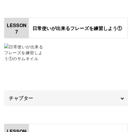
かぜがまえを書く
「灯火親しむ」を書く
オープニング
13:37
09:59
00:00
もんがまえを書く
「淡雪」を書く
はじめに
14:11
12:23
00:20
LESSON
日常使いが出来るフレーズを練習しよう①
7
「冬ごもり」を書く
使用道具
13:54
00:56
「風光る」を書く
漢数字を書く
15:36
02:05
おわりに
数字を書く
17:08
05:25
記号を書く
09:13
おわりに
12:11
チャプター
オープニング
00:00
はじめに
00:20
LESSON