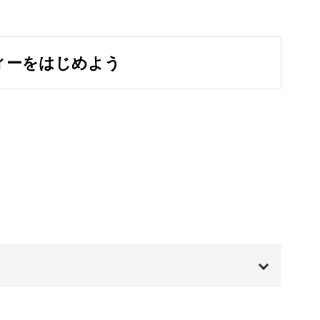
ィーをはじめよう
体、「春風」です。
デザインを目指しながら、描いていきましょう。
組み合わさって生まれる言葉。日本語の美しさが
ます。
ついては、もちろん動画で解説します。
00:00
き方をしっかりと学ぶことができますよ。