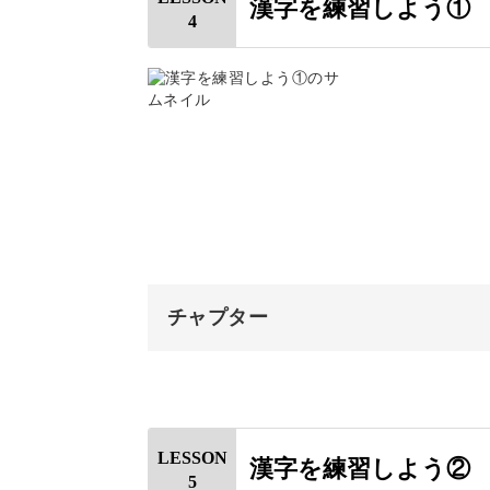
日常で使えるフレーズを練
漢字を練習しよう①
4
使用道具
おわりに
あ行を書く
ペンの使い方を覚えたら、実際に文字
か行を書く
さ行を書く
「お誕生日おめでとう」「実り多き1
た行を書く
お手紙に使えるフレーズをたくさんご
な行を書く
チャプター
誰にこの言葉を送りたいか、想像しな
は行を書く
オープニング
ま行を書く
はじめに
や行を書く
LESSON
漢字を練習しよう②
書く人も見る人も幸せな気持ちになれ
5
使用道具