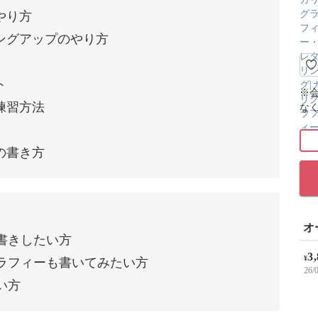
やり方
ングアップのやり方
ト
※
練習方法
な
の書き方
オ
書きしたい方
3
¥
ラフィーも書いてみたい方
26
い方