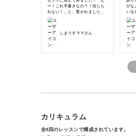
ゼントに添えてみました！「え
あり
ー！これ手書きなの？！信じら
がな
れない！」と、驚かれました
いる
(≧∀≦)笑
気が
レッスン最後まで受講させてい
カリグラフィーに触れるのははじめて
しまりすママさん
ただきました。
一生使える、素晴らしい講座を
も「絵を描くように日本語を書く」と
ありがとうございました。
カタカナもしっかり学びたいの
で、もし可能でしたら、カタカ
日本語の美しさを再発見
ナの五十音表か、カタカナのレ
ッスンがあったら嬉しいです。
西洋生まれのカリグラフィーですが、
カリキュラム
日本語でありながら西洋の筆記体を思
全8回のレッスンで構成されています。