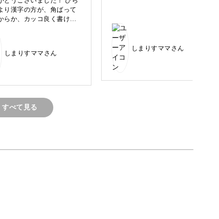
がとうございました！ ひら
より漢字の方が、角ばって
からか、カッコ良く書けた
します。
しまりすママさん
という方はもちろん、カリグラフィー経験者の方
しまりすママさん
いう新たな体験を楽しんでいただけますよ♪
すべて見る
実は日本語との相性もばつぐん。
わせる、唯一無二の日本語の文字が書けますよ。