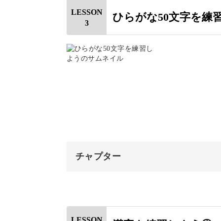
ん。
おわりに
LESSON
ひらがな50文字を練
3
使用道具
書体「春風」について
ということで、最初はまずポインテッ
モダンカリグラフィーについて
和モダンカリグラフィーの鉄則
ニブ（ペン先）やインクのおすすめか
ればポインテッドペンの使い方をばっ
和モダンカリグラフィーの用語解
ウォーミングアップ（鉛筆）
チャプター
ウォーミングアップ（ポインテッ
この先つまずくことがあったときも、
オープニング
基本のストローク練習①
う。
はじめに
基本のストローク練習②
LESSON