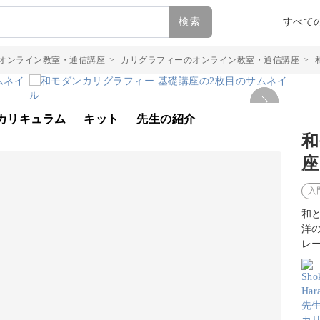
検索
すべて
オンライン教室・通信講座
>
カリグラフィーのオンライン教室・通信講座
>
カリキュラム
キット
先生の紹介
和
座
入
和
洋
レ