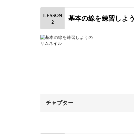
はじめに
LESSON
基本の線を練習しよ
2
使用道具
付属のテキストを使って、ぜひ一緒に
カリグラフィーペンについて
ニブについて
基礎から学ぶ、ポインテッ
インクについて
そんな和モダンカリグラフィーを書く
墨について
特別なペン。
インクをつけて書く
チャプター
用紙と手の位置について
オープニング
ペンの持ち方
カリグラフィー用のペンなので、初心
はじめに