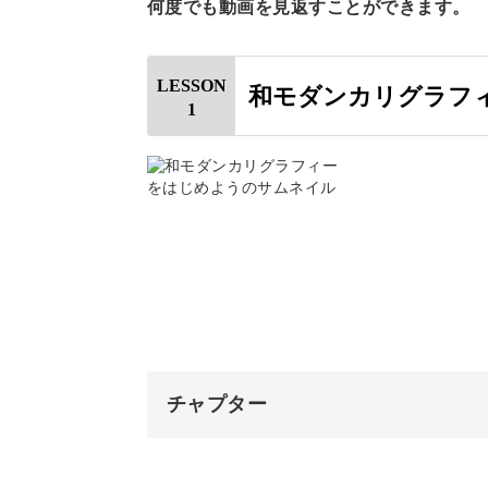
何度でも動画を見返すことができます。
LESSON
和モダンカリグラフ
今回お教えするのは、オリジナルの書
1
和と洋が融合したモダンで洗練された
ひらがなや漢字のフォルム、それらが
ますます高まるような書体となってい
チャプター
具体的な書き方のポイントやルールに
オープニング
ひらがな全文字や部首ごとの漢字の書