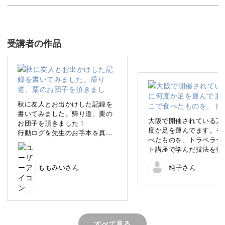
トラベルノートづくりの基本を18のテクニックにま
とめ
受講者の作品
今回の講座では、1つ５分からできる「トラベルノート18
の基本テクニック」を学んでいきましょう♪
秋に友人とお出かけした記録を
書いてみました。帰り道、栗の
大阪で開催されている万
お団子を頂きました！
例えば、旅の楽しみの１つである「食事」なら、こんな3
度か足を運んでます。そ
行動ログを先生のお手本を真似
べたものを、トラベラー
て書いてみるとまとまった感じ
つのパターンでまとめることが可能です。
ト講座で学んだ技法を使
が出ました。これからも学んで
めてみました。
いきたいと思います。
ももみいさん
純子さん
◎多品料理のまとめ方
◎コース料理のまとめ方
◎3食ミールログ風のまとめ方
すべて見る