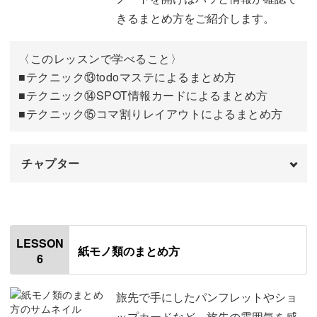
08:43
きるまとめ方をご紹介します。
⑫プチイラストによるまとめ方
14:14
〈このレッスンで学べること〉
実際の活用例
22:32
■テクニック⑬todoマステによるまとめ方
■テクニック⑭SPOT情報カードによるまとめ方
おわりに
24:16
■テクニック⑮コマ割りレイアウトによるまとめ方
チャプター
オープニング
00:00
はじめに
00:20
LESSON
紙モノ類のまとめ方
6
使用材料・道具
01:13
今回のレッスンのポイント
03:10
旅先で手にしたパンフレットやショ
ップカードなど、旅先の雰囲気を感