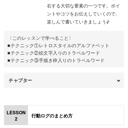
右する大切な要素の一つです。ポイ
ントやコツをお伝えしていくので、
楽しんで書いていきましょう♪
旅で手に入れたパンフレットやチケットと組み合わせて楽
しむワザもご紹介しますが、レッスン後のご自身のノート
〈このレッスンで学べること〉
づくりにも活用いただけます。
■テクニック①レトロスタイルのアルファベット
■テクニック②絵文字入りのトラベルワード
■テクニック③手描き枠入りのトラベルワード
思い出を濃密な形で保存できる
チャプター
旅の間に生まれた沢山の思い出も、何も手を加えず放置し
オープニング
00:00
ておけば、時間の経過と共にその価値は次第に薄れていっ
はじめに
てしまいがちです。
00:20
LESSON
行動ログのまとめ方
2
使用材料・道具
01:34