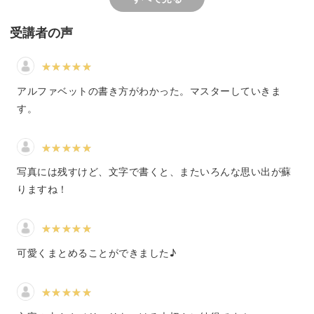
いろいろな表現のパターンを身につけることで、より自分
らしい旅の記録づくりを楽しんでいきましょう。
受講者の声
アルファベットの書き方がわかった。マスターしていきま
その他「食事」以外にも「やったこと」「買ったもの」
す。
「紙モノ」など、旅を構成するテーマごとのノートテクニ
ックをご紹介します。
写真には残すけど、文字で書くと、またいろんな思い出が蘇
りますね！
旅行好きさんはもちろん、大切な思い出を何かしらの形で
しっかり残しておきたいと感じている方は必見ですよ。
可愛くまとめることができました♪