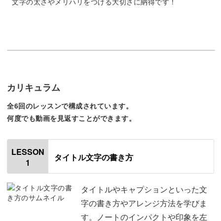
文字の太さやメリハリをつける大切さに納得です！
イラストが苦手でも大丈夫！
Instagram等でわたしのトラベルノートを見ていただく
と、中にはイラストがたくさん描かれているものもありま
す。
カリキュラム
全6回のレッスンで構成されています。
「絵はどうしても苦手…」という方も、今回のクラスでは
何度でも動画を見返すことができます。
シールやマスキングテープを使って、イラスト無しでも華
やかで可愛いページを作るコツも学びますのでご安心くだ
LESSON
タイトル文字の書き方
さい。
1
ちなみにキットで届くシールやマスキングテープは、わた
タイトルやキャプションといった文
しが実際の旅をイメージしながら厳選したアイテムばか
字の書き方やアレンジ方法を学びま
り。
す。ノートのインパクトや印象を左