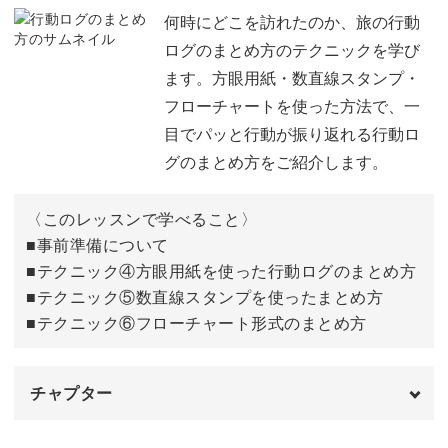
今回のレッスンのポイント
02:16
何時にどこを訪れたのか、旅の行動
トラベルノートづくりを通し、そういった旅での体験を再
ログのまとめ方のテクニックを学び
①レトロアルファベットの書き方
03:13
び思い出しながら記憶をまとめ直すことで、大切な思い出
ます。方眼用紙・数直線スタンプ・
を“自分のもの“にしていきましょう。
フローチャートを使った方法で、一
②絵文字を混ぜたアレンジ方法
10:46
目でパッと行動が振り返れる行動ロ
③手描き枠のアレンジ方法
長い月日が経過して当時の記憶が薄れてしまっても、ご自
16:31
グのまとめ方をご紹介します。
身のトラベルノートを開けば、いつでも楽しかった瞬間や
実際の活用例
21:02
思い出に浸って楽しむことができますよ。
〈このレッスンで学べること〉
おわりに
■事前準備について
22:11
■テクニック④方眼用紙を使った行動ログのまとめ方
■テクニック⑤数直線スタンプを使ったまとめ方
そんなタイムカプセルのような、素敵な思い出の保存方法
■テクニック⑥フローチャート形式のまとめ方
をぜひマスターしていきましょう。
チャプター
オープニング
00:00