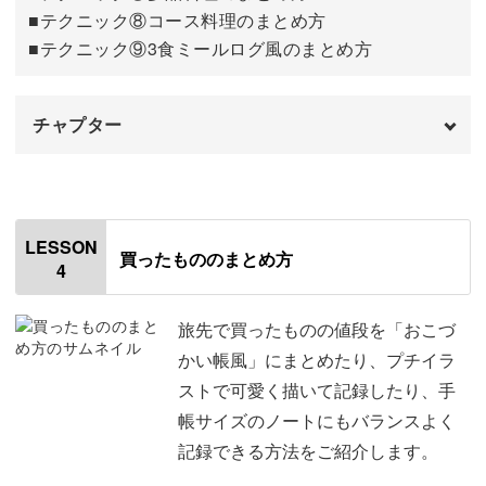
■テクニック⑧コース料理のまとめ方
■テクニック⑨3食ミールログ風のまとめ方
チャプター
オープニング
00:00
はじめに
00:20
LESSON
買ったもののまとめ方
4
使用材料・道具
01:12
今回のレッスンのポイント
02:54
旅先で買ったものの値段を「おこづ
かい帳風」にまとめたり、プチイラ
⑦多品料理のまとめ方
04:17
ストで可愛く描いて記録したり、手
帳サイズのノートにもバランスよく
⑧コース料理のまとめ方
09:17
記録できる方法をご紹介します。
⑨3食ミールログ風のまとめ方
14:03