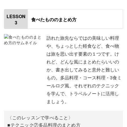
はじめに
00:20
LESSON
食べたもののまとめ方
3
使用材料・道具
01:17
今回のレッスンのポイント
03:27
訪れた旅先ならではの美味しい料理
や、ちょっとした軽食など、食べ物
④方眼用紙を使ったまとめ方
03:58
は旅を思い出す要素の１つです。け
れど、どんな風にまとめたらいいの
⑤数直線スタンプを使ったまとめ方
09:16
か、書き出してみると意外と難しい
⑥フロー図形式のまとめ方
15:38
もの。多品料理・コース料理・3食ミ
ールログ風、それぞれのテクニック
実際の活用例
18:12
を学んで、トラベルノートに活用し
おわりに
ましょう。
19:44
〈このレッスンで学べること〉
■テクニック⑦多品料理のまとめ方