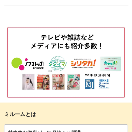
使用材料・道具
01:12
今回のレッスンのポイント
04:18
⑯「一品もの」を際立たせるまとめ方
05:25
⑰「差し込み型ポケット」のつくり方
11:57
⑱「窓付ポケット」のつくり方
15:28
おわりに
21:51
ミルームとは