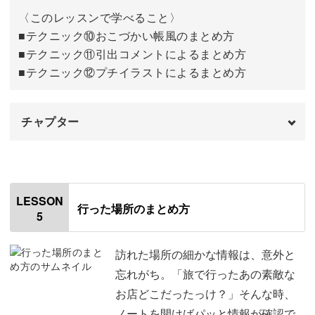
〈このレッスンで学べること〉
実際の活用例
20:48
■テクニック⑩おこづかい帳風のまとめ方
■テクニック⑪引出コメントによるまとめ方
おわりに
22:11
■テクニック⑫プチイラストによるまとめ方
チャプター
オープニング
00:00
はじめに
00:20
LESSON
行った場所のまとめ方
5
使用材料・道具
01:20
今回のレッスンのポイント
03:18
訪れた場所の細かな情報は、意外と
忘れがち。「旅で行ったあの素敵な
⑩おこづかい帳風のまとめ方
04:29
お店どこだったっけ？」そんな時、
ノートを開けばパッと情報が確認で
⑪引出コメントによるまとめ方