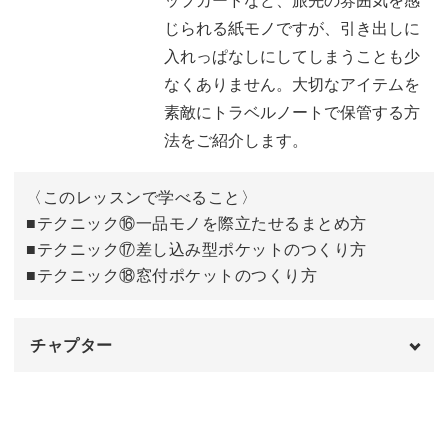
⑬TODOマステによるまとめ方
04:01
じられる紙モノですが、引き出しに
入れっぱなしにしてしまうことも少
⑭SPOT情報カードによるまとめ方
06:26
なくありません。大切なアイテムを
⑮コマ割りレイアウトによるまとめ方
11:00
素敵にトラベルノートで保管する方
法をご紹介します。
実際の活用例
16:35
おわりに
17:54
〈このレッスンで学べること〉
■テクニック⑯一品モノを際立たせるまとめ方
■テクニック⑰差し込み型ポケットのつくり方
■テクニック⑱窓付ポケットのつくり方
チャプター
オープニング
00:00
はじめに
00:20