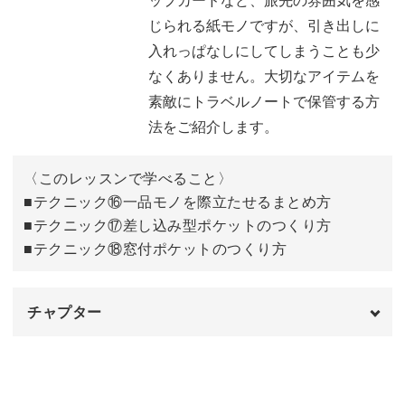
⑬TODOマステによるまとめ方
04:01
じられる紙モノですが、引き出しに
入れっぱなしにしてしまうことも少
⑭SPOT情報カードによるまとめ方
06:26
なくありません。大切なアイテムを
⑮コマ割りレイアウトによるまとめ方
11:00
素敵にトラベルノートで保管する方
法をご紹介します。
実際の活用例
16:35
おわりに
17:54
〈このレッスンで学べること〉
■テクニック⑯一品モノを際立たせるまとめ方
■テクニック⑰差し込み型ポケットのつくり方
■テクニック⑱窓付ポケットのつくり方
チャプター
オープニング
00:00
はじめに
00:20