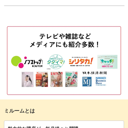
使用材料・道具
01:12
今回のレッスンのポイント
04:18
⑯「一品もの」を際立たせるまとめ方
05:25
⑰「差し込み型ポケット」のつくり方
11:57
⑱「窓付ポケット」のつくり方
15:28
おわりに
21:51
ミルームとは