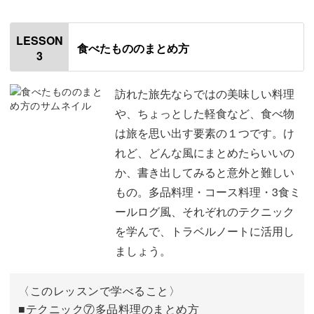
はじめに
00:20
LESSON
食べたもののまとめ方
3
使用材料・道具
01:17
今回のレッスンのポイント
03:27
訪れた旅先ならではの美味しい料理
や、ちょっとした軽食など、食べ物
④方眼用紙を使ったまとめ方
03:58
は旅を思い出す要素の１つです。け
れど、どんな風にまとめたらいいの
⑤数直線スタンプを使ったまとめ方
09:16
か、書き出してみると意外と難しい
⑥フロー図形式のまとめ方
15:38
もの。多品料理・コース料理・3食ミ
ールログ風、それぞれのテクニック
実際の活用例
18:12
を学んで、トラベルノートに活用し
おわりに
ましょう。
19:44
〈このレッスンで学べること〉
■テクニック⑦多品料理のまとめ方