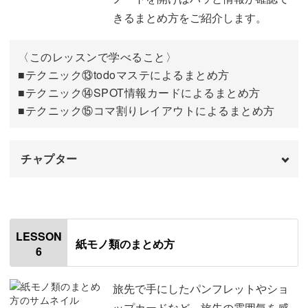
08:43
きるまとめ方をご紹介します。
⑫プチイラストによるまとめ方
14:14
〈このレッスンで学べること〉
実際の活用例
22:32
■テクニック⑬todoマステによるまとめ方
■テクニック⑭SPOT情報カードによるまとめ方
おわりに
24:16
■テクニック⑮コマ割りレイアウトによるまとめ方
チャプター
オープニング
00:00
はじめに
00:20
LESSON
紙モノ類のまとめ方
6
使用材料・道具
01:13
今回のレッスンのポイント
03:10
旅先で手にしたパンフレットやショ
ップカードなど、旅先の雰囲気を感