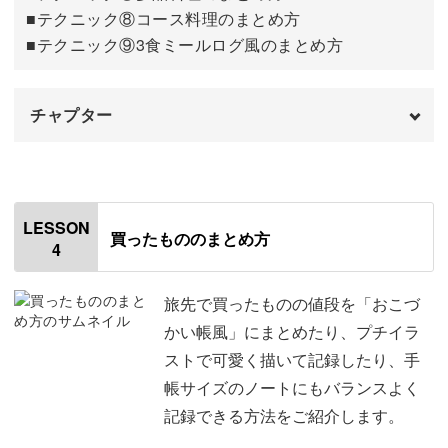
■テクニック⑧コース料理のまとめ方
■テクニック⑨3食ミールログ風のまとめ方
チャプター
オープニング
00:00
はじめに
00:20
LESSON
買ったもののまとめ方
4
使用材料・道具
01:12
今回のレッスンのポイント
02:54
旅先で買ったものの値段を「おこづ
かい帳風」にまとめたり、プチイラ
⑦多品料理のまとめ方
04:17
ストで可愛く描いて記録したり、手
帳サイズのノートにもバランスよく
⑧コース料理のまとめ方
09:17
記録できる方法をご紹介します。
⑨3食ミールログ風のまとめ方
14:03