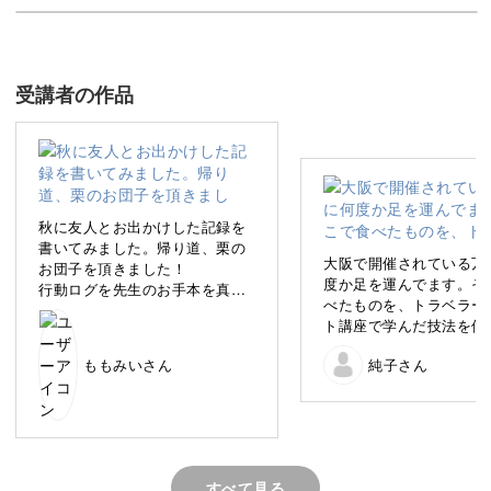
トラベルノートづくりの基本を18のテクニックにま
とめ
受講者の作品
今回の講座では、1つ５分からできる「トラベルノート18
の基本テクニック」を学んでいきましょう♪
秋に友人とお出かけした記録を
書いてみました。帰り道、栗の
大阪で開催されている万
お団子を頂きました！
例えば、旅の楽しみの１つである「食事」なら、こんな3
度か足を運んでます。そ
行動ログを先生のお手本を真似
べたものを、トラベラー
て書いてみるとまとまった感じ
つのパターンでまとめることが可能です。
ト講座で学んだ技法を使
が出ました。これからも学んで
めてみました。
いきたいと思います。
ももみいさん
純子さん
◎多品料理のまとめ方
◎コース料理のまとめ方
◎3食ミールログ風のまとめ方
すべて見る