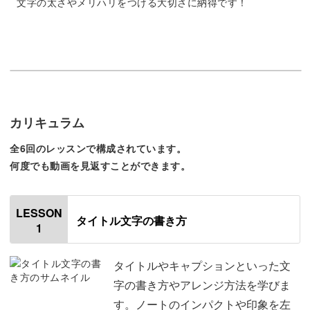
文字の太さやメリハリをつける大切さに納得です！
イラストが苦手でも大丈夫！
Instagram等でわたしのトラベルノートを見ていただく
と、中にはイラストがたくさん描かれているものもありま
す。
カリキュラム
全6回のレッスンで構成されています。
「絵はどうしても苦手…」という方も、今回のクラスでは
何度でも動画を見返すことができます。
シールやマスキングテープを使って、イラスト無しでも華
やかで可愛いページを作るコツも学びますのでご安心くだ
LESSON
タイトル文字の書き方
さい。
1
ちなみにキットで届くシールやマスキングテープは、わた
タイトルやキャプションといった文
しが実際の旅をイメージしながら厳選したアイテムばか
字の書き方やアレンジ方法を学びま
り。
す。ノートのインパクトや印象を左