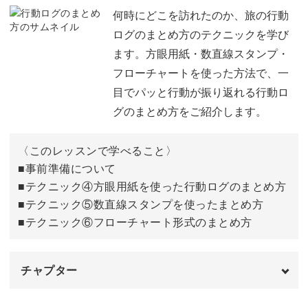
今回のレッスンのポイント
02:16
何時にどこを訪れたのか、旅の行動
トラベルノートづくりを通し、そういった旅での体験を再
ログのまとめ方のテクニックを学び
①レトロアルファベットの書き方
03:13
び思い出しながら記憶をまとめ直すことで、大切な思い出
ます。方眼用紙・数直線スタンプ・
を“自分のもの“にしていきましょう。
フローチャートを使った方法で、一
②絵文字を混ぜたアレンジ方法
10:46
目でパッと行動が振り返れる行動ロ
③手描き枠のアレンジ方法
長い月日が経過して当時の記憶が薄れてしまっても、ご自
16:31
グのまとめ方をご紹介します。
身のトラベルノートを開けば、いつでも楽しかった瞬間や
実際の活用例
21:02
思い出に浸って楽しむことができますよ。
〈このレッスンで学べること〉
おわりに
■事前準備について
22:11
■テクニック④方眼用紙を使った行動ログのまとめ方
■テクニック⑤数直線スタンプを使ったまとめ方
そんなタイムカプセルのような、素敵な思い出の保存方法
■テクニック⑥フローチャート形式のまとめ方
をぜひマスターしていきましょう。
チャプター
オープニング
00:00