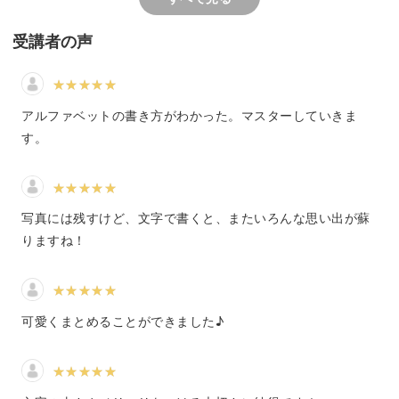
いろいろな表現のパターンを身につけることで、より自分
らしい旅の記録づくりを楽しんでいきましょう。
受講者の声
アルファベットの書き方がわかった。マスターしていきま
その他「食事」以外にも「やったこと」「買ったもの」
す。
「紙モノ」など、旅を構成するテーマごとのノートテクニ
ックをご紹介します。
写真には残すけど、文字で書くと、またいろんな思い出が蘇
りますね！
旅行好きさんはもちろん、大切な思い出を何かしらの形で
しっかり残しておきたいと感じている方は必見ですよ。
可愛くまとめることができました♪