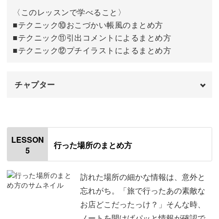
〈このレッスンで学べること〉
実際の活用例
20:48
■テクニック⑩おこづかい帳風のまとめ方
■テクニック⑪引出コメントによるまとめ方
おわりに
22:11
■テクニック⑫プチイラストによるまとめ方
チャプター
オープニング
00:00
はじめに
00:20
LESSON
行った場所のまとめ方
5
使用材料・道具
01:20
今回のレッスンのポイント
03:18
訪れた場所の細かな情報は、意外と
忘れがち。「旅で行ったあの素敵な
⑩おこづかい帳風のまとめ方
04:29
お店どこだったっけ？」そんな時、
ノートを開けばパッと情報が確認で
⑪引出コメントによるまとめ方