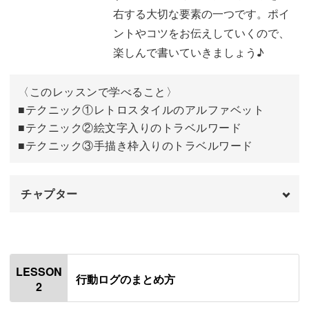
右する大切な要素の一つです。ポイ
ントやコツをお伝えしていくので、
楽しんで書いていきましょう♪
旅で手に入れたパンフレットやチケットと組み合わせて楽
しむワザもご紹介しますが、レッスン後のご自身のノート
〈このレッスンで学べること〉
づくりにも活用いただけます。
■テクニック①レトロスタイルのアルファベット
■テクニック②絵文字入りのトラベルワード
■テクニック③手描き枠入りのトラベルワード
思い出を濃密な形で保存できる
チャプター
旅の間に生まれた沢山の思い出も、何も手を加えず放置し
オープニング
00:00
ておけば、時間の経過と共にその価値は次第に薄れていっ
はじめに
てしまいがちです。
00:20
LESSON
行動ログのまとめ方
2
使用材料・道具
01:34