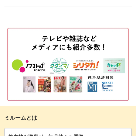
使用材料・道具
01:12
今回のレッスンのポイント
04:18
⑯「一品もの」を際立たせるまとめ方
05:25
⑰「差し込み型ポケット」のつくり方
11:57
⑱「窓付ポケット」のつくり方
15:28
おわりに
21:51
ミルームとは