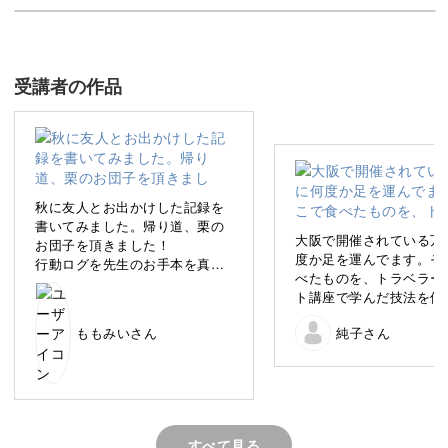
トラベルノートづくりの基本を18のテクニックにま
とめ
受講者の作品
今回の講座では、1つ５分からできる「トラベルノート18
の基本テクニック」を学んでいきましょう♪
秋に友人とお出かけした記録を
書いてみました。帰り道、栗の
大阪で開催されている万
お団子を頂きました！
例えば、旅の楽しみの１つである「食事」なら、こんな3
度か足を運んでます。そ
行動ログを先生のお手本を真似
べたものを、トラベラー
て書いてみるとまとまった感じ
つのパターンでまとめることが可能です。
ト講座で学んだ技法を使
が出ました。これからも学んで
めてみました。
いきたいと思います。
ももみいさん
純子さん
◎多品料理のまとめ方
◎コース料理のまとめ方
◎3食ミールログ風のまとめ方
すべて見る