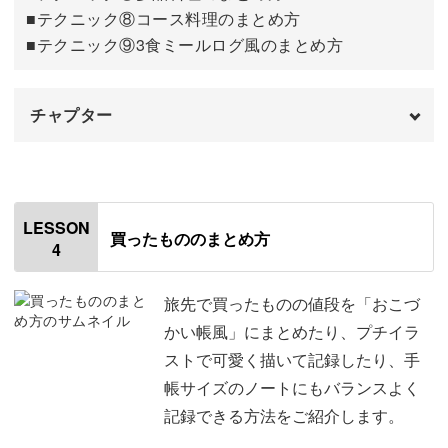
■テクニック⑧コース料理のまとめ方
■テクニック⑨3食ミールログ風のまとめ方
チャプター
オープニング
00:00
はじめに
00:20
LESSON
買ったもののまとめ方
4
使用材料・道具
01:12
今回のレッスンのポイント
02:54
旅先で買ったものの値段を「おこづ
かい帳風」にまとめたり、プチイラ
⑦多品料理のまとめ方
04:17
ストで可愛く描いて記録したり、手
帳サイズのノートにもバランスよく
⑧コース料理のまとめ方
09:17
記録できる方法をご紹介します。
⑨3食ミールログ風のまとめ方
14:03