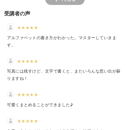
いろいろな表現のパターンを身につけることで、より自分
らしい旅の記録づくりを楽しんでいきましょう。
受講者の声
アルファベットの書き方がわかった。マスターしていきま
その他「食事」以外にも「やったこと」「買ったもの」
す。
「紙モノ」など、旅を構成するテーマごとのノートテクニ
ックをご紹介します。
写真には残すけど、文字で書くと、またいろんな思い出が蘇
りますね！
旅行好きさんはもちろん、大切な思い出を何かしらの形で
しっかり残しておきたいと感じている方は必見ですよ。
可愛くまとめることができました♪