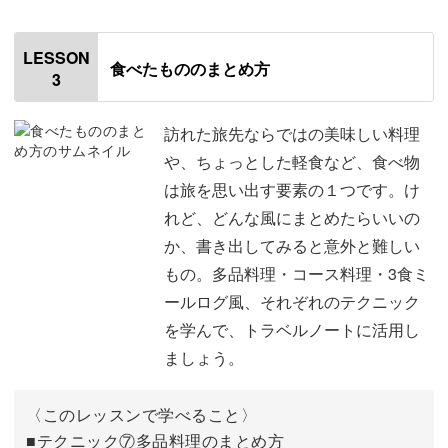
はじめに
00:20
LESSON
食べたもののまとめ方
3
使用材料・道具
01:17
今回のレッスンのポイント
03:27
訪れた旅先ならではの美味しい料理
や、ちょっとした軽食など、食べ物
④方眼用紙を使ったまとめ方
03:58
は旅を思い出す要素の１つです。け
れど、どんな風にまとめたらいいの
⑤数直線スタンプを使ったまとめ方
09:16
か、書き出してみると意外と難しい
⑥フロー図形式のまとめ方
15:38
もの。多品料理・コース料理・3食ミ
ールログ風、それぞれのテクニック
実際の活用例
18:12
を学んで、トラベルノートに活用し
おわりに
ましょう。
19:44
〈このレッスンで学べること〉
■テクニック⑦多品料理のまとめ方