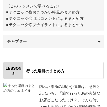
〈このレッスンで学べること〉
実際の活用例
20:48
■テクニック⑩おこづかい帳風のまとめ方
■テクニック⑪引出コメントによるまとめ方
おわりに
22:11
■テクニック⑫プチイラストによるまとめ方
チャプター
オープニング
00:00
はじめに
00:20
LESSON
行った場所のまとめ方
5
使用材料・道具
01:20
今回のレッスンのポイント
03:18
訪れた場所の細かな情報は、意外と
忘れがち。「旅で行ったあの素敵な
⑩おこづかい帳風のまとめ方
04:29
お店どこだったっけ？」そんな時、
ノートを開けばパッと情報が確認で
⑪引出コメントによるまとめ方