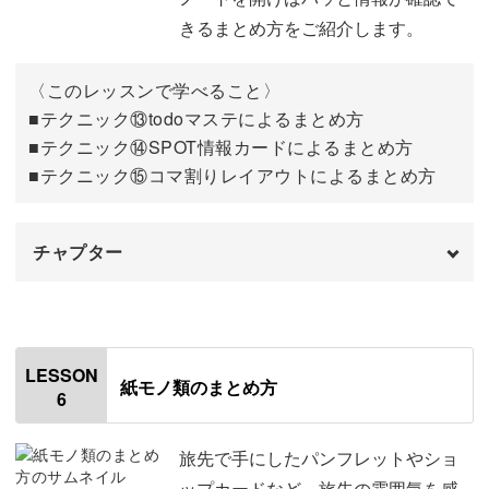
08:43
きるまとめ方をご紹介します。
⑫プチイラストによるまとめ方
14:14
〈このレッスンで学べること〉
実際の活用例
22:32
■テクニック⑬todoマステによるまとめ方
■テクニック⑭SPOT情報カードによるまとめ方
おわりに
24:16
■テクニック⑮コマ割りレイアウトによるまとめ方
チャプター
オープニング
00:00
はじめに
00:20
LESSON
紙モノ類のまとめ方
6
使用材料・道具
01:13
今回のレッスンのポイント
03:10
旅先で手にしたパンフレットやショ
ップカードなど、旅先の雰囲気を感