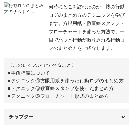
今回のレッスンのポイント
02:16
何時にどこを訪れたのか、旅の行動
トラベルノートづくりを通し、そういった旅での体験を再
ログのまとめ方のテクニックを学び
①レトロアルファベットの書き方
03:13
び思い出しながら記憶をまとめ直すことで、大切な思い出
ます。方眼用紙・数直線スタンプ・
を“自分のもの“にしていきましょう。
フローチャートを使った方法で、一
②絵文字を混ぜたアレンジ方法
10:46
目でパッと行動が振り返れる行動ロ
③手描き枠のアレンジ方法
長い月日が経過して当時の記憶が薄れてしまっても、ご自
16:31
グのまとめ方をご紹介します。
身のトラベルノートを開けば、いつでも楽しかった瞬間や
実際の活用例
21:02
思い出に浸って楽しむことができますよ。
〈このレッスンで学べること〉
おわりに
■事前準備について
22:11
■テクニック④方眼用紙を使った行動ログのまとめ方
■テクニック⑤数直線スタンプを使ったまとめ方
そんなタイムカプセルのような、素敵な思い出の保存方法
■テクニック⑥フローチャート形式のまとめ方
をぜひマスターしていきましょう。
チャプター
オープニング
00:00