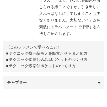
⑬TODOマステによるまとめ方
04:01
じられる紙モノですが、引き出しに
入れっぱなしにしてしまうことも少
⑭SPOT情報カードによるまとめ方
06:26
なくありません。大切なアイテムを
⑮コマ割りレイアウトによるまとめ方
11:00
素敵にトラベルノートで保管する方
法をご紹介します。
実際の活用例
16:35
おわりに
17:54
〈このレッスンで学べること〉
■テクニック⑯一品モノを際立たせるまとめ方
■テクニック⑰差し込み型ポケットのつくり方
■テクニック⑱窓付ポケットのつくり方
チャプター
オープニング
00:00
はじめに
00:20