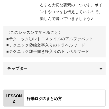
右する大切な要素の一つです。ポイ
ントやコツをお伝えしていくので、
楽しんで書いていきましょう♪
旅で手に入れたパンフレットやチケットと組み合わせて楽
しむワザもご紹介しますが、レッスン後のご自身のノート
〈このレッスンで学べること〉
づくりにも活用いただけます。
■テクニック①レトロスタイルのアルファベット
■テクニック②絵文字入りのトラベルワード
■テクニック③手描き枠入りのトラベルワード
思い出を濃密な形で保存できる
チャプター
旅の間に生まれた沢山の思い出も、何も手を加えず放置し
オープニング
00:00
ておけば、時間の経過と共にその価値は次第に薄れていっ
はじめに
てしまいがちです。
00:20
LESSON
行動ログのまとめ方
2
使用材料・道具
01:34