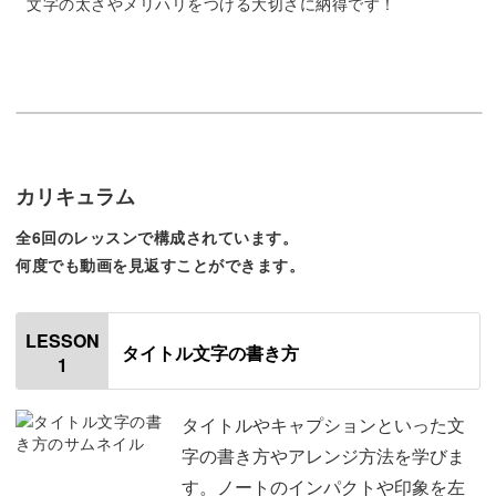
文字の太さやメリハリをつける大切さに納得です！
イラストが苦手でも大丈夫！
Instagram等でわたしのトラベルノートを見ていただく
と、中にはイラストがたくさん描かれているものもありま
す。
カリキュラム
全6回のレッスンで構成されています。
「絵はどうしても苦手…」という方も、今回のクラスでは
何度でも動画を見返すことができます。
シールやマスキングテープを使って、イラスト無しでも華
やかで可愛いページを作るコツも学びますのでご安心くだ
LESSON
タイトル文字の書き方
さい。
1
ちなみにキットで届くシールやマスキングテープは、わた
タイトルやキャプションといった文
しが実際の旅をイメージしながら厳選したアイテムばか
字の書き方やアレンジ方法を学びま
り。
す。ノートのインパクトや印象を左