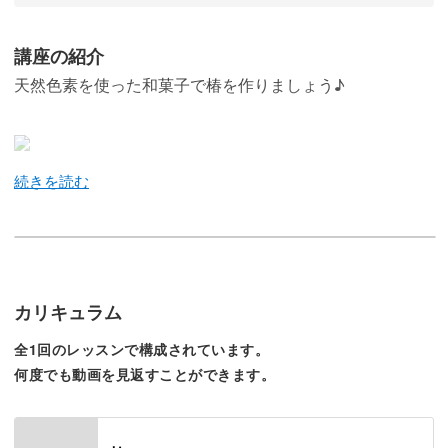
講座の紹介
天然色素を使った和菓子で椿を作りましょう♪
今回のレッスンでは、白と赤のカラーで椿の和菓子を作る
方法をレクチャーしていきます♪
寒い季節に花を咲かせる椿。
カリキュラム
寒空の下で咲く椿のその鮮やかさに、思わず目が釘付けに
全1回のレッスンで構成されています。
なりますね。
何度でも動画を見返すことができます。
そんな椿をモチーフにした練り切りの作り方を、わかりや