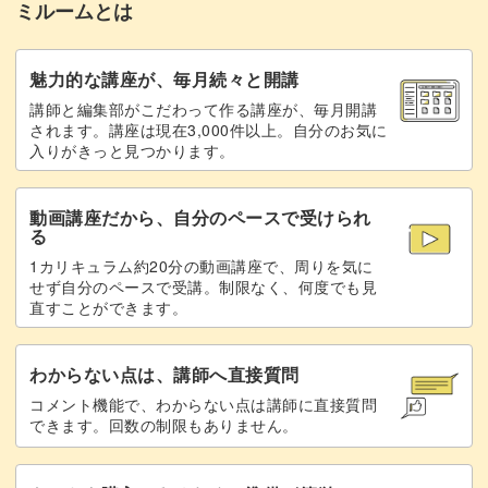
ミルームとは
氷餅をのせる
24:47
完成♪
27:13
魅力的な講座が、毎月続々と開講
講師と編集部がこだわって作る講座が、毎月開講
されます。講座は現在3,000件以上。自分のお気に
入りがきっと見つかります。
動画講座だから、自分のペースで受けられ
る
1カリキュラム約20分の動画講座で、周りを気に
せず自分のペースで受講。制限なく、何度でも見
直すことができます。
わからない点は、講師へ直接質問
コメント機能で、わからない点は講師に直接質問
できます。回数の制限もありません。