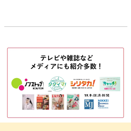
色だけで作っても可愛いですよ♪
オープニング
00:00
はじめに
00:20
使用材料・道具
01:12
白い練り切りあんを練り直す
03:08
赤い練りきりあんを練り直して4等分にする
03:53
赤い練りきりあんをしずく型に伸ばす
05:11
包あんする
07:44
絞る
10:53
葉っぱをのせる
15:50
花芯を作る
21:28