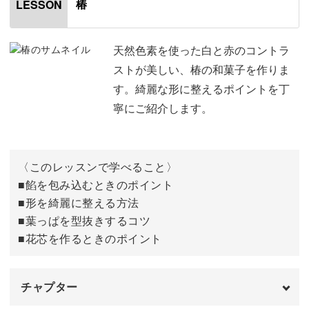
すくレクチャーしていきますよ。
椿
LESSON
具体的なポイントは、
天然色素を使った白と赤のコントラ
ストが美しい、椿の和菓子を作りま
◆餡を包み込むときのポイント
す。綺麗な形に整えるポイントを丁
◆形を綺麗に整える方法
寧にご紹介します。
◆葉っぱを型抜きするコツ
◆花芯を作るときのポイント
〈このレッスンで学べること〉
■餡を包み込むときのポイント
■形を綺麗に整える方法
花芯や葉っぱのバランスのよい配置の仕方など、ころんと
■葉っぱを型抜きするコツ
して可愛い椿を練り切りで作る方法をレッスンしていきま
■花芯を作るときのポイント
す。
チャプター
今回は白と赤の2色で作りましたが、赤・白・ピンクなど1