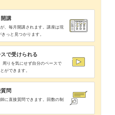
75:56
79:15
と開講
83:44
座が、毎月開講されます。講座は現
りがきっと見つかります。
る
87:17
99:42
ースで受けられる
で、周りを気にせず自分のペースで
つける
106:20
ことができます。
113:52
接質問
講師に直接質問できます。回数の制