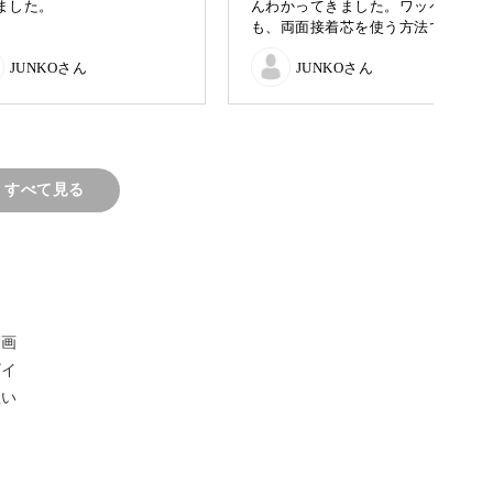
ました。
んわかってきました。ワッペン
も、両面接着芯を使う方法で仕
法も解説していますので、ファッションのポイン
立ててみました。
JUNKOさん
JUNKOさん
…」と感じている人にも、わかりやすく丁寧にレ
すべて見る
動画
ザイ
思い
や糸の通し方など、ビーズ刺繍の基本からしっか