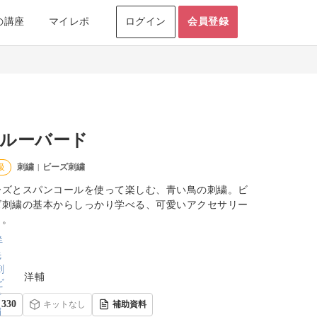
の講座
マイレポ
ログイン
会員登録
ルーバード
刺繍
ビーズ刺繍
級
|
ーズとスパンコールを使って楽しむ、青い鳥の刺繍。ビ
ズ刺繍の基本からしっかり学べる、可愛いアクセサリー
り。
洋輔
330
キットなし
補助資料