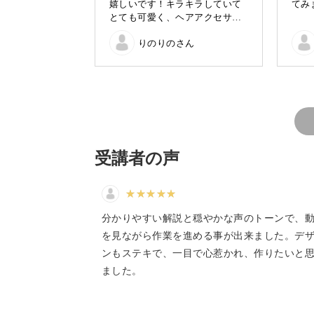
嬉しいです！キラキラしていて
てみ
とても可愛く、ヘアアクセサリ
完成した刺繍をブローチに仕上げる方
ーとしても使いたかったので、
トにすることができますよ。
りのりのさん
2wayのクリップ付きのピンを着
けました。今までよく分かって
いなかったスパンコールの付け
方も大変勉強になりました。ビ
「ビーズやスパンコールって難しそう
ーズに隙間があると気になって
クチャーしていきます。
ついつい埋めたくなり…結果的
にビーズが詰まってしまい、こ
んもり仕上げに(笑)(汗)次はもっ
と上手に刺せる様に頑張りたい
具体的なポイントは、
受講者の声
です。ビーズ刺繍の針と糸の推
奨サイズやおススメなどありま
したら教えて頂けると嬉しいで
◆図案を写すときのポイント
す。
分かりやすい解説と穏やかな声のトーンで、
◆ビーズをライン上にさすテクニック
を見ながら作業を進める事が出来ました。デ
◆ビーズをきれいにさすコツ
ンもステキで、一目で心惹かれ、作りたいと
◆スパンコールをさすときのポイント
ました。
ビーズで刺繍するときの針の動かし方