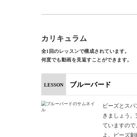
り学べるレッスン内容となっています
カリキュラム
刺繍をする布を選ぶポイントやビーズ
全1回のレッスンで構成されています。
ぷりお伝えしていきます。
何度でも動画を見返すことができます。
講座では手元を大きく映していますの
ブルーバード
LESSON
くなっていますよ。
ビーズとスパ
ビーズやスパンコールの種類や色の組
きましょう。
ジが変わりますので、自由にアレンジ
ていますので
よ。ビーズ刺
黄色いビーズを使えばカナリヤのよう