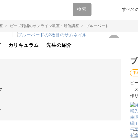
検索
すべて
座
>
ビーズ刺繍のオンライン教室・通信講座
>
ブルーバード
声
カリキュラム
先生の紹介
ブ
中
ビ
ク
ー
作
ト