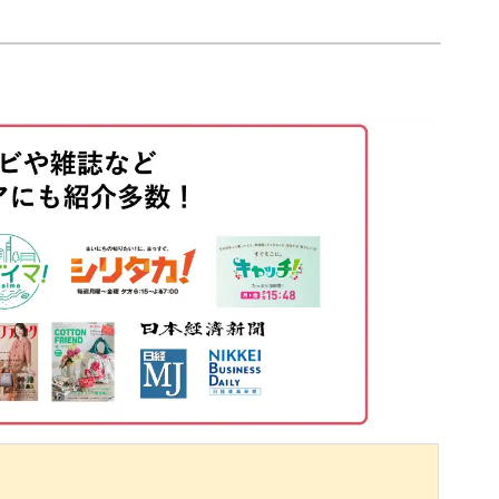
01:50
04:37
する
07:08
09:20
17:39
18:53
20:17
42:18
55:33