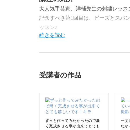
大人気手芸家、洋輔先生の刺繍レッス
記念すべき第1回目は、ビーズとスパ
ッスン♪
今回のレッスンでは、ビーズとスパン
を刺繍する方法をレクチャーしていき
受講者の作品
カラフルな動物や植物の刺繍で大人気
ッスン。
ビーズとスパンコールのキラキラ感が
ずっと作ってみたかったので漸
一度
く完成させる事が出来てとても
なか