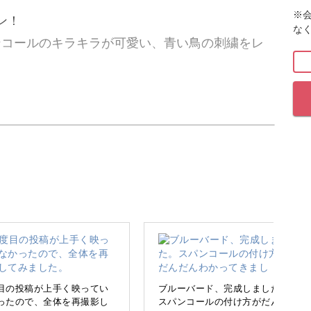
※
ン！
な
ンコールのキラキラが可愛い、青い鳥の刺繍をレ
コールを使って、ブローチとしても使える青い鳥
ます♪
の洋輔先生による、楽しみながら刺繍ができるレ
可愛い、青い鳥を刺繍で作っていきましょう！
目の投稿が上手く映ってい
ブルーバード、完成しました。
ったので、全体を再撮影し
スパンコールの付け方がだんだ