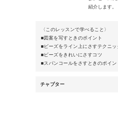
紹介します。
ージに作ってもお洒落です。
ブローチに仕上げればコートやジャケ
〈このレッスンで学べること〉
ファッションのときでもキラキラ輝い
■図案を写すときのポイント
■ビーズをライン上にさすテクニッ
洋輔先生の明るく楽しいレッスンを受
■ビーズをきれいにさすコツ
せてみてくださいね♪
■スパンコールをさすときのポイン
チャプター
オープニング
はじめに