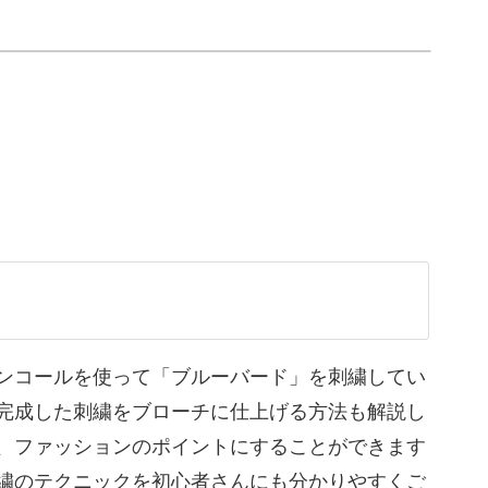
よ。
をさすコツなど、洋輔先生流の細かなコツもたっ
で、細かいビーズ刺繍の様子がとてもわかりやす
ンコールを使って「ブルーバード」を刺繍してい
み合わせ方によって、同じ図案でも大きくイメー
完成した刺繍をブローチに仕上げる方法も解説し
してみてくださいね♪
、ファッションのポイントにすることができます
繍のテクニックを初心者さんにも分かりやすくご
になりますし、赤いビーズを使ってポップなイメ