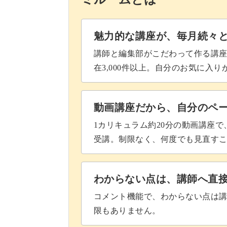
スパンコールをさす方向について
オーガンジーをカットする
魅力的な講座が、毎月続々
フェルトにしつけをする
講師と編集部がこだわって作る講
在3,000件以上。自分のお気に入
まつり縫いでフェルトに縫いつけ
足をつける
動画講座だから、自分のペ
1カリキュラム約20分の動画講座
フェルトを切ってブローチピンを
受講。制限なく、何度でも見直す
完成♪
わからない点は、講師へ直
コメント機能で、わからない点は
限もありません。