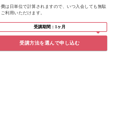
会費は日単位で計算されますので、いつ入会しても無駄
くご利用いただけます。
受講期間：1ヶ月
受講方法を選んで申し込む
前からやってみたかったビーズ
刺繍。
素敵な作品を見てさっそくキッ
トを購入しました。