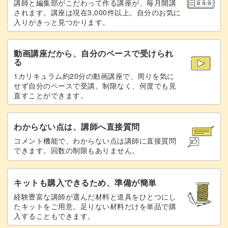
講師と編集部がこだわって作る講座が、毎月開講
オーガンジーをカットする
79:15
されます。講座は現在3,000件以上。自分のお気に
入りがきっと見つかります。
フェルトにしつけをする
83:44
動画講座だから、自分のペースで受けられ
まつり縫いでフェルトに縫いつける
87:17
る
1カリキュラム約20分の動画講座で、周りを気に
足をつける
99:42
せず自分のペースで受講。制限なく、何度でも見
直すことができます。
フェルトを切ってブローチピンをつける
106:20
完成♪
113:52
わからない点は、講師へ直接質問
コメント機能で、わからない点は講師に直接質問
できます。回数の制限もありません。
キットも購入できるため、準備が簡単
経験豊富な講師が選んだ材料と道具をひとつにし
たキットをご用意。足りない材料だけを単品で購
入することもできます。