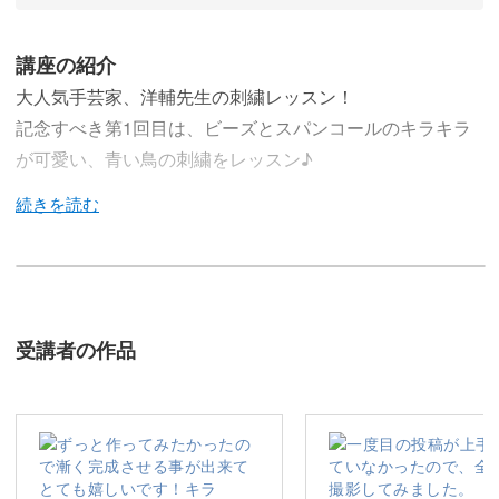
講座の紹介
大人気手芸家、洋輔先生の刺繍レッスン！
記念すべき第1回目は、ビーズとスパンコールのキラキラ
が可愛い、青い鳥の刺繍をレッスン♪
今回のレッスンでは、ビーズとスパンコールを使って、ブ
ローチとしても使える青い鳥を刺繍する方法をレクチャー
していきます♪
受講者の作品
カラフルな動物や植物の刺繍で大人気の洋輔先生による、
楽しみながら刺繍ができるレッスン。