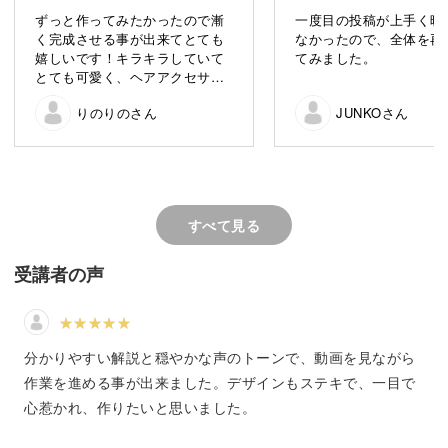
ビーズとスパンコールのキラキラ感が可愛い、青い鳥を刺
ずっと作ってみたかったので漸
一度目の投稿が上手く映
繍で作っていきましょう！
く完成させる事が出来てとても
なかったので、全体を再
嬉しいです！キラキラしていて
てみました。
とても可愛く、ヘアアクセサリ
完成した刺繍をブローチに仕上げる方法も解説しています
ーとしても使いたかったので、
ので、ファッションのポイントにすることができますよ。
りのりのさん
JUNKOさん
2wayのクリップ付きのピンを着
けました。今までよく分かって
いなかったスパンコールの付け
「ビーズやスパンコールって難しそう…」と感じている人
方も大変勉強になりました。ビ
ーズに隙間があると気になって
にも、わかりやすく丁寧にレクチャーしていきます。
ついつい埋めたくなり…結果的
すべて見る
にビーズが詰まってしまい、こ
んもり仕上げに(笑)(汗)次はもっ
具体的なポイントは、
と上手に刺せる様に頑張りたい
受講者の声
です。ビーズ刺繍の針と糸の推
奨サイズやおススメなどありま
◆図案を写すときのポイント
したら教えて頂けると嬉しいで
◆ビーズをライン上にさすテクニック
す。
分かりやすい解説と穏やかな声のトーンで、動画を見ながら
◆ビーズをきれいにさすコツ
作業を進める事が出来ました。デザインもステキで、一目で
◆スパンコールをさすときのポイント
心惹かれ、作りたいと思いました。