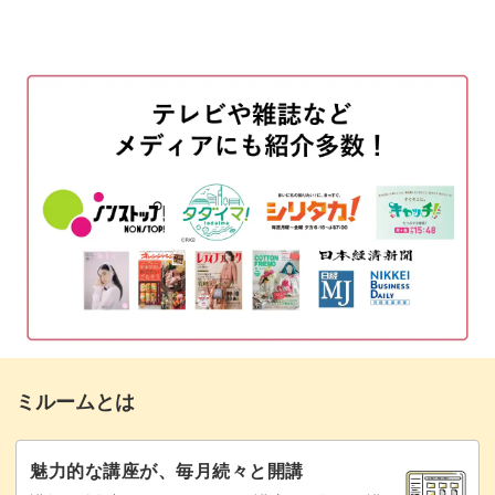
使用材料・道具
01:50
図案をオーガンジーに写す
04:37
ビーズをトレイに出して下準備をする
07:08
頭の輪郭をさす
09:20
糸を替える方法
17:39
体の輪郭をさす
18:53
顔をさす
20:17
ビーズで中を埋める
42:18
ミルームとは
スパンコールで体の中を埋める
55:33
スパンコールをさす方向について
75:56
魅力的な講座が、毎月続々と開講