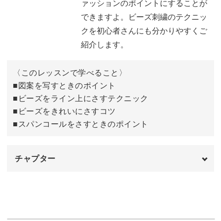
黄色いビーズを使えばカナリヤのようになりますし、赤い
ァッションのポイントにすることが
ビーズを使ってポップなイメージに作ってもお洒落です。
できますよ。ビーズ刺繍のテクニッ
クを初心者さんにも分かりやすくご
ブローチに仕上げればコートやジャケット、帽子などにつ
紹介します。
けられますので、シンプルなファッションのときでもキラ
キラ輝いて華やかさをプラスしてくれますよ。
〈このレッスンで学べること〉
■図案を写すときのポイント
■ビーズをライン上にさすテクニック
洋輔先生の明るく楽しいレッスンを受けながら、ぜひ可愛
■ビーズをきれいにさすコツ
くてお洒落な青い鳥を完成させてみてくださいね♪
■スパンコールをさすときのポイント
チャプター
オープニング
00:00
はじめに
00:20