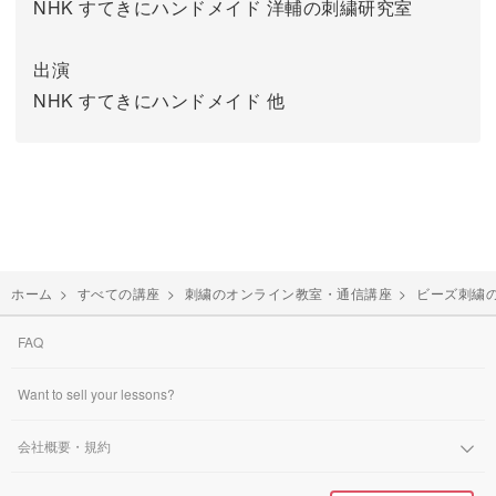
NHK すてきにハンドメイド 洋輔の刺繍研究室
出演
NHK すてきにハンドメイド 他
ホーム
>
すべての講座
>
刺繍のオンライン教室・通信講座
>
ビーズ刺繍
FAQ
Want to sell your lessons?
会社概要・規約