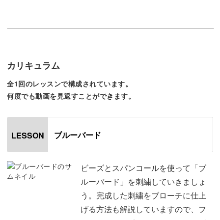
ビーズで刺繍するときの針の動かし方や糸の通し方など、
ビーズ刺繍の基本からしっかり学べるレッスン内容となっ
ていますよ。
カリキュラム
刺繍をする布を選ぶポイントやビーズをさすコツなど、洋
全1回のレッスンで構成されています。
何度でも動画を見返すことができます。
輔先生流の細かなコツもたっぷりお伝えしていきます。
講座では手元を大きく映していますので、細かいビーズ刺
ブルーバード
LESSON
繍の様子がとてもわかりやすくなっていますよ。
ビーズやスパンコールの種類や色の組み合わせ方によっ
ビーズとスパンコールを使って「ブ
て、同じ図案でも大きくイメージが変わりますので、自由
ルーバード」を刺繍していきましょ
にアレンジしてみてくださいね♪
う。完成した刺繍をブローチに仕上
げる方法も解説していますので、フ