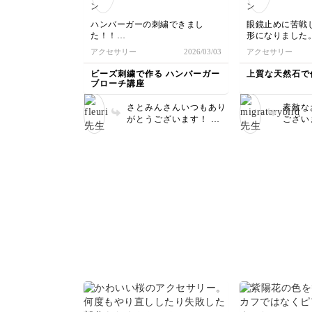
ワイヤ
の少し
ハンバーガーの刺繍できまし
眼鏡止めに苦戦
て、丸
た！！
形になりました
ような
チーズの間が空いてしまい大きい
ブレスレットや
アクセサリー
2026/03/03
アクセサリー
けると
パーツをつけました！トマトを増
っと練習して綺
収まり
やしていったら空間が埋まりまし
なりたいです☺️
ビーズ刺繍で作る ハンバーガー
上質な天然石で
た！
そして
ブローチ講座
を作り
てくだ
さとみんさんいつもあり
素敵な
と…！
がとうございます！ し
ございます
いただ
っかりトマトとレタスの
め、最
いです
間も埋まりましたね！
されま
います✨ 思い入れ
ハンドメイドって同じに
度もや
作品に
やっているつもりでも、
拝見す
葉、と
毎回何かが微妙に違う感
ってい
す。 これからもぜひ、
じになってしまい、その
上手です。 
天然石
都度その都度対応してい
ック、
を楽し
く感じになると思います
やかさ
😊 私も毎回、ここ今回
💓 
は間空いたなとか、狭く
点物ですね
なって入らない！とか思
囲気が
っている気がします笑😆
ていて
それもハンドメイドの醍
ださっ
醐味なので楽しみましょ
ックレ
うね🥰
もぜひ
てください