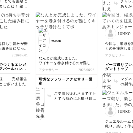
！ とても素敵に
チャレ
います💕 全然いびつな
て上達したいで
ましたね！ 鎖編
ありが
んかじゃないですよ✨️ 白
なので、練習する
とても
系の装飾も丁寧に細かく
ツもつかめて美し
ますよ
表現して下さっていて素
るようになると思
シェ 
敵です！ キラキラで可
。 ぜひぜひ、オ
なった
愛いです♪ ぜひ、本当の
ルの作品を楽しん
てもワ
ハンバーガーショップに
JUNKO
いね♪
魅力の
行かれて一緒にお写真を
maron
ェ です
撮っていただきたいと思
は持ち手部分が難
今回は、縦糸を
でワイ
います🍔
た編み目になって
くのを注意しま
と、さ
どうしても上手く
レジャービーズ
2026/07/01
アクセサリー
出来る
いが入り2回目に
を考えて作って
なんとか完成しました。
ます♪
。コツをつかむと
ーズの縁飾りが
ワイヤーを巻き付けるのが難しく
でつくるエレガ
ビーズ織りブレ
🎶
ほど楽しくなって
ています。
キッチリ巻けなくてボワボワして
アパールハンド
ダントトップ
アクセサリー
2026/06/26
ゃくちゃ可愛いで
ます。
で挑戦してみよう
今回は手持ちの色で作りました
 完成報告
マグネ
可憐なフラワーアクセサリー講
りがとうございま
が、今度は色を作って挑戦しま
座
とございました！
の製作
す。
の挑戦にも関わら
ます
ご受講お疲れさまです✨
もお作りいただけ
ってい
とても熱心にお取り組み
こと素晴らしいこ
無事に
いただけて嬉しいです！
👏 持ち手の
かった
花弁も少し曲げていらっ
は上級者でも間違
ースの
JUNKO
しゃるのでしょうか？
いので本当に頑張
が、私
ワイヤーのねじり方もき
ね！！！ ピン
で！赤
ジュエルルーム
れいですし、素敵です！
ーズで完成された
素敵で
織り、楽しく作
メガネ留めは慣れるまで
またマイレポして
入って
た。糸の始末が