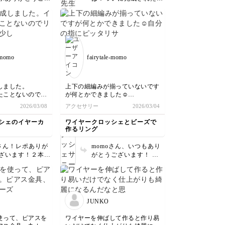
で、自分のアクセ
。 桜の季節に間
ですね✨️ 今回も途中経過
と思っています。
様に頑張ってくだ
まで見せて下さってあり
ムに挑戦します。
、私も嬉しいです
がとうございます！ 確
くお願いいたしま
かにレタスとトマト多め
か安定しませんよ
のヘルシーバーガーです
なるべく糸が緩ま
ね✨️ 緑と赤が色鮮やかな
-momo
fairytale-momo
うに、余分な糸を
ので、ヘルシーだけど華
けて押さえながら
やかに見えます。 玉ね
も良いかもしれま
ぎの装飾も可愛く出来て
(すでに試してい
いますね。 ポップだけ
しました。
上下の細編みが揃っていないです
みません🙏) 参考
ど、どこか上品さもある
たことないのでリ
が何とかできました☺️
ってくださいね。
ハンバーガーのお洒落も
少し長めにしたの
自分の指にピッタリサイズで嬉し
2026/03/08
アクセサリー
2026/03/04
楽しまれて下さいね♪
小さくなってピン
いです✨次は違うビーズでゴール
いになりました
ドでも作りたいですꉂ🤗
シェのイヤーカ
ワイヤークロッシェとビーズで
作るリング
ムをつけてみまし
oさん！レポありが
momoさん、いつもあり
めにしてリベンジ
ざいます！２本ど
がとうございます！ わ
イヤーも綺麗に仕
たしがこの仕事を始めた
いますね💯 ワ
きっかけが『自分サイズ
クロッシェのイヤ
の指輪を作りたい』でし
、痛くなくとても
た。ビーズを入れずにワ
すいので、馴染み
イヤーだけでもいいです
JUNKO
のであればなおの
よーワイヤーの指輪は重
是非試してみてく
ねづけにもオススメで
使って、ピアスを
ワイヤーを伸ばして作ると作り易
。 百貨店催事で
す。 次はゴールドで是