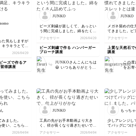
うと思います(^^
ね。 でも、キッ
留めなどビーズステッチ
ていた
ありがとうござ
手持ちのビーズで
技法に興味を持っていた
りがと
に編み上げてくだ
だきありがとうございま
特別な
JUNKO
JUNKO
変嬉しいです。パ
した😊
にぜひ
-momo
ストラップ良いで
いね♪
ビーズ刺繍が楽しくて、あっとい
メガネ留めの仕
 是非色や形を変
う間に完成しました。綿をたくさ
てきました。ピ
りして、沢山作っ
ん詰めてふっくらさせると可愛く
トとは違う色で
アクセサリー
2026/04/20
アクセサリー
くださいね！ ご
なるのがわかりました。次も楽し
合わせて使いた
った気もしますが
りがとうございま
みにしています。
、キラキラとても
ビーズ刺繍で作る ハンバーガー
上質な天然石で
が楽しみです
ブローチ講座
講座
2026/04/20
JUNKOさんこんにちは
この度
ビーズで作るア
本習得講座
😃 いつもありがとうご
をお寄
ざいます！ 今回のハン
ありが
バーガーも、とっても可
ネック
愛いですね！ ハンバー
ださっ
ガーのパンの部分がよい
も嬉し
塩梅な形になっていま
メガネ
す。やはり綿を沢山詰め
られた
ていただいたからかなと
積み重
思います😊 葉っぱの躍
子が伝
ん
JUNKO
もっちゃ
動感も可愛いですね✨️ 次
ずこち
の講座は来月撮影予定な
ました。 お写真
てみました。
工具の先がお手本動画より大き
少しアレンジし
のですが、皆さんが大好
も素敵
を使い、こちらも
く、径が長くなり過ぎたせいで、
てバッグにつけ
きな食べ物ですよ！楽し
テーマ
れるようフープを
仕上がりがかなり長くなってしま
した。
2026/04/04
アクセサリー
2026/04/04
アクセサリー
みにされていらして下さ
のファ
いました。が、アジャスターの金
パールでも作っ