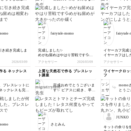
しされていたの
のお手伝いができたら嬉
イヤーをくぐらせ
のでびっくりしました。
います
サリーにしよう
しいです。 この度は本
出来上がりはワン
何度も作ってコツを掴ま
に合う
この次はチャー
当にありがとうございま
小さくなります。
れたのでしょうね😊 お
さって
引き続きよろし
した🕊️
ながら作ってみて
母様もきっと喜んでくれ
😊 花びらの作り始めは
す。
ね👍💍
ることでしょうね！
なかな
ね。 
-momo
fairytale-momo
fairytale
ないよ
指にか
編むの
せん。
引き続き完成しま
完成しました✨
イヤーカフ完成
たらす
めがね留めはやはり苦戦です💦
イヤーカフはし
になさ
変わらず苦戦した
めがね留めが大きかったのか緩く
ングにしようと
2026/03/09
アクセサリー
2026/03/09
アクセサリー
て手首からすり抜けそうなので少
ですがちょっと
時はいいのですが
しとこか減らして使いたいと思い
キーリングくら
作る ネックレス
上質な天然石で作る ブレスレッ
ワイヤークロッ
根元に巻き付ける
ます😊
ト講座
フ
上手くいきません
手持ちのチャー
た❁⃘*.ﾟ
、ブレスレットに
完成おめでとうございま
mom
ないと思います
次はもう少し長
ネックレスも完成
す✨ ピアスに続き、早速
とうご
ごく嬉しいです
してみますꉂ🤗
とうございます✨
作ってくださってとても
りのワ
くださってとても
嬉しいです。 めがね留
上がって
たくてキットが無
。 めがね留
め、最初は少し難しいで
イヤー
えたこともあり凄
はり難しいですよ
すよね💦 でも回数を重
カフは
る作品になりまし
 特にカットしてか
ねると、だんだん手が覚
着けや
JUNKO
に巻き付けるとこ
えてきてきれいに作れる
がない
-momo
さとみん
最初は皆さん苦戦
ようになりますよ😊 サ
こと、
キットの余りを
ポイントです。
イズ感も、実際に着けて
ださい