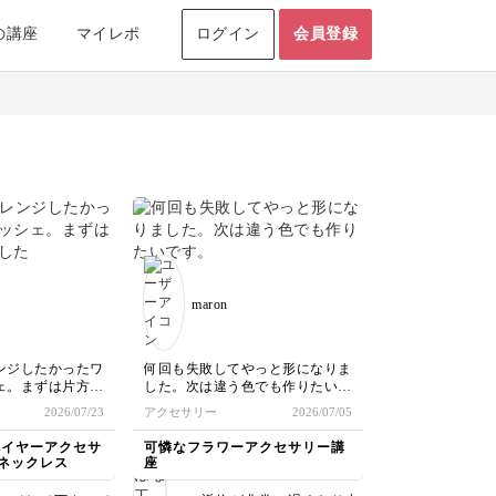
の講座
マイレポ
ログイン
会員登録
maron
ンジしたかったワ
何回も失敗してやっと形になりま
ェ。まずは片方作
した。次は違う色でも作りたいで
なかなかきれいに
す。
2026/07/23
アクセサリー
2026/07/05
ね…どうしてもワ
ちです。
ワイヤーアクセサ
可憐なフラワーアクセサリー講
前に一度やり直そ
ネックレス
座
でも何度も練習し