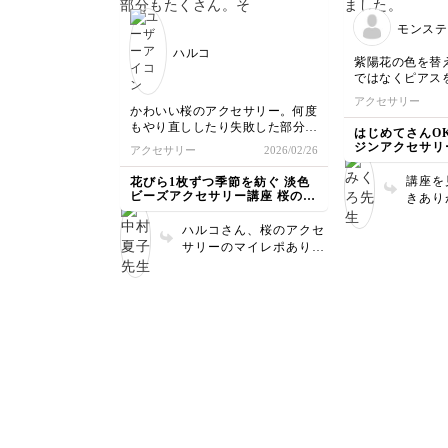
ったら
モンステ
披露目
嬉しい
ハルコ
紫陽花の色を替
待って
ではなくピアス
た。
アクセサリー
かわいい桜のアクセサリー。何度
もやり直ししたり失敗した部分も
はじめてさんO
たくさん。
ジンアクセサリ
アクセサリー
2026/02/26
それでも6枚の花びらは綺麗で気
分が上がりました。次はチャーム
講座を
花びら1枚ずつ季節を紡ぐ 淡色
に挑戦です。
ビーズアクセサリー講座 桜のモ
きあり
チーフ
😊 
ハルコさん、桜のアクセ
爽やか
サリーのマイレポありが
も素敵
とうございます！ そし
レンジ
て何度もやり直しをして
るの、
くださったとの事、本当
す😍
にありがとうございま
す。 花びらをつないで
作るお花は少し手間がか
かりますが、可愛いくて
華やかさ抜群なので是非
トライしてみてください
ね。