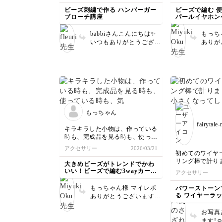
様の下でも眺めてみて下
Fleuri先生ありがとうございます
カードケースよ
ビーズ刺繍で作る ハンバーガー
ビーズで編む 
さいね🎵 楽しみながら
🩷
早く作れてカワ
ブローチ講座
パールイヤホン
制作頂き、ありがとうご
ちにも作ってあ
ざいました🥰
♪
babbiさんこんにちは✨️
もっち
全体のバランスが難しいので、
いつもありがとうござい
ありが
今度作る機会があればもう少し
ます！ 試行錯誤されな
パール
バンズの形を気をつけて縦長にな
がらもとっても可愛く完
ね。綺
るように
成させて下さって嬉しい
り私も
縫いたいと思いました！
です。 ハンバーガーは
かに蓋
意外と全体のバランスが
げられ
可愛いのでバッグなどに沢山つけ
難しいかもしれないです
着にす
たいです。
ね。 私もいつも全体を
らくな
完成させた上で、そこか
向けプ
もっちゃん
らの手直しをけっこうし
うど良
fairytale
ている気がします。 終
す。 
キラキラした小物は、作っている
わりが分からない時もあ
や形の
時も、完成品を見る時も、使って
るので、その時は数日置
んでみ
いる時も、気分が上がって癒され
アクセサリー
2026/03/21
いてから、また作品を見
ポート
ますね♪
初めてのワイヤー
てみます。そうすると以
ました
リング棒で計り
大きめビーズがトレンドでかわ
前には見えなかった改善
小さくなってしま
いい！ビーズで編む3wayカード
アクセサリー
点が自然と浮かんでくる
ふんわりのほう
ケース
を作るのは難し
んです😊 ハンバーガー
もっちゃん様 マイレポ
パワーストーン
がとても楽しく作
ショップで撮影して下さ
る ワイヤーラ
ありがとうございます！
って嬉しいです！ ぜひ
大変綺麗に仕上がってい
バッグやお洋服に付けて
お写真
て嬉しいです。 この作
沢山お出掛けしてくださ
ます!
品で編み方を習得してく