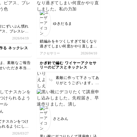
)
イド初心者さんや、しばらくハン
さいね✨️ 講座でもご紹介
だき感激です あ
しいです✨ 並べ方、着け
いました！
ドメイドから離れていた方にもオ
出来たら良いです。
うございます！！
方も素敵です！ ぜひ色
ススメだと思いました。
お出かけのおとも
んなところへのお出かけ
素敵な講座をありがとうございま
沢山使ってくださ
のおともに、着けて行っ
した！
ゆきだるま
て下さいね♪ この度はあ
方にずいぶん慣れ
りがとうございまし
アス、ブレスレッ
た！！
作ったのですが、
2026/04/19
いです♪
鎖編みをキツくしすぎて短くなり
過ぎてしまい何度かやり直しまし
作る ネックレス
た。私の力加減ではゆったり編む
アクセサリー
2026/04/10
のが良いようでした。
は、素敵なご報告
かぎ針で編む ワイヤーアクセサ
リーのピアスとネックレス
せいただき本当に
とうございます。
素敵に作って下さってあ
レスを制作してく
りがとうございます。
たとのこと、とて
ワイヤーを編むことが、
く拝見しました。
はじめて？と思いますの
留めにも慣れてこ
で、手加減が分からない
とのこと、丁寧に
ですよね。 一度編むと
ねてこられたご様
コツがつかめるのではと
わってきて、思わ
ん
思います。 ぜひ、また
らまで嬉しくなり
さとみん
作ってみてくださいね。
もとて
てナスカンをつけ
で、ボタニカルな
られるようにしま
に合わせて花模様
2026/03/27
ブリックに載せて
てみようと思いま
黒い靴にデコりたくて講座申し込