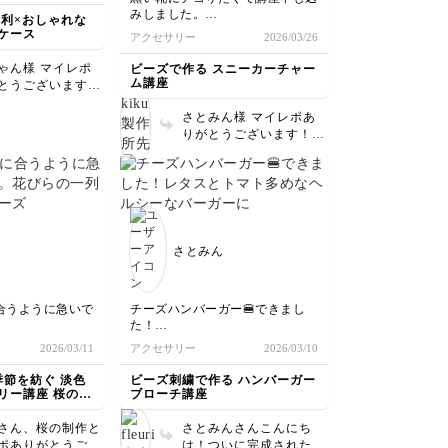
れているところ
みしました。
便利×おしゃれな
品への想いや世界
先程届き、早速作りました。
ケース
アクセサリー
2026/03/26
っかりと込められ
潰し玉とＵ字金具が少し難しかっ
たです。
感動しました✨✨
ゃん様 マイレポ
ビーズで作る スニーカーチャー
スニーカーのおしゃれ楽しみたい
サリーだけでな
ム講座
とうございます。
と思います😊
せ方まで大切にさ
ンでのアレンジ、
るのが伝わってき
さとみん様 マイレポあ
すね！ 鞄の中や
や
りがとうございます！
けやすくなります
レットとは色違い
作っていただきとても嬉
利になりますね。
されたとのことで
しいです♪ ぜひスニーカ
小袋をインしての
その組み合わせの
ーのおしゃれ、楽しんで
もナイスです。
も感じられて、拝
くださいね☆
の方も是非カスタ
いてとてもワクワ
、ご自身の使いや
した。シリーズで
に整えて楽しんで
えて楽しむのも、
さとみん
ださい。 ありが
メイドならではの
ざいました。
。 これから
自身のペースでア
合うように急いで
チーズハンバーガー🍔できまし
リー作りを楽しん
た！
だけたら嬉しいで
〜三列目のビーズ
レタスとトマト多めなヘルシーな
2026/03/11
アクセサリー
2026/03/10
うしてご感想をい
いところが難しか
バーガーになりました。もっとバ
たこと、心より感
ンズを増やして良かったなと思い
季節を紡ぐ 淡色
ビーズ刺繍で作る ハンバーガー
おります。本当に
った為中央部分が
ました。最後のかがり縫い今回は
リー講座 桜のモ
ブローチ講座
とうございまし
んでしたが、それ
刺繍針でやってみました。ありが
が出来ました。先
とうございました😊
さん、桜の制作と
さとみんさんこんにち
スにも〜」とお話
ポありがとうござ
は！ついに完成されたの