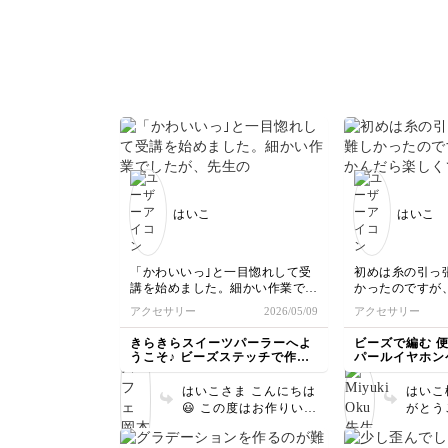
ような作り方にしてみま
くださいね
した。 端のパール足り
子
なくなってしまったので
すね💦でもとても上手に
埋められていると思いま
すよ✨️ ゴマのビーズは綿
を詰めると、どうしても
パンの形が変わってしま
うので、ある程度の糸の
見え方は仕方ないと思っ
ています！ でもとって
も可愛いのでチャームに
して鞄に付けられたら注
はいこ
はいこ
目される事間違いないと
思います🍔
「かわいいっ｣と一目惚れして受
初めは糸の引っ
講を始めました。細かい作業でし
かったのですが
たが、先生の分かりやすい動画の
ら楽しくて…一
アクセサリー
2026/05/09
アクセサリー
おかげでスムーズに編むことがで
ました♡かわい
きました♡プリンパフェは少し時
いです！手持ち
きらきらスイーツパーラーへよ
ビーズで編む 
間がかかってしまったものの、全
を付けてパール
うこそ♪ ビーズステッチで作る
パールイヤホン
部作りきることができて満足で
もエレガントでよ
とっておきのチャーム講座
す！キラキラ☆のかわいいチャー
みたいです。あ
はいこさま こんにちは
はいこ
ムが完成しました^^
した♪
😃 この度はお作りいた
がとう
だきどうもありがとうご
グスの
ざいます。3点完成👏プ
いうち