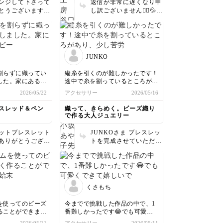
ンジして下さって
返信が非常に遅くなり申
す！
とうございます☺️
し訳ございません🙇‍♀️💦
キレイに編めてい
再挑戦お疲れ様です！
✨ ワイヤークロッ
もともとワイヤーのねじ
は、 編み目が緩く
り方がお上手でしたが、
り、揃っていなく
メガネ留めも見違えるほ
イヤーの透け感が
ど上達なさいましたね😳
JUNKO
ワイヤークロッシ
✨ とても素敵です！ お
❣️ たくさん編ん
色の変更もイメージが変
割らずに織ってい
縦糸を引くのが難しかったです！
ヤーに慣れてくる
わりますが、チューリッ
した。家にあるト
途中で糸を割っているところがあ
らに素敵な作品が
プも様々な品種がござい
の中から色合わせ
り、少し苦労しました。おそら
2026/05/22
アクセサリー
2026/05/16
ようになると思い
ますので例えば花びらを
みました。特小ビ
く、針先から拾っていたところだ
 楽しんで下さいね
尖らせたり、好みのお花
可愛くて気に入っ
ったと思うのでそこは反省点で
スレッド＆ペン
織って、きらめく。ビーズ織り
に合わせて花びらの形を
す。ともあれ、無事に完成して満
で作る大人ジュエリー
少し変えてみても楽しい
足です。
と思います！ ぜひチャ
ットブレスレット
JUNKOさま ブレスレッ
レンジしてみてください
ありがとうござい
トを完成させていただ
(* ᴗ͈ˬᴗ͈)”
 注意しながら織
き、ありがとうございま
ただいたようで、
した。 タテ糸引きはビ
タテ糸も引けてよ
ーズ織りの工程では重要
です。写真ではベ
なポイントで、なかなか
色は紫に見えます
初めてでは難しいところ
くさもち
も紫が大好きなの
です。でも、仕上げても
のラインも映えて
らい嬉しいです。 これ
を使ってのビーズ
今までで挑戦した作品の中で、1
す。縁飾りも気に
からも、ビーズ織りをよ
ることができまし
番難しかったです😂でも可愛く
もらえて嬉しいで
ろしくお願いいたしま
簡単なので、あっ
できて嬉しいです🍔