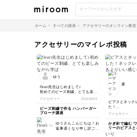
ホーム
>
すべての講座
>
アクセサリーのオンライン教室
アクセサリーのマイレポ投稿
ゆう
麦
fleuri先生はじめまして♪
初めてのビーズ刺繍、とても楽し
みながら学ばせてもらっていま
アクセサリー
2026/08/03
す。
ピアスとネック
いよいよブローチ仕上げの段階ま
た！
ビーズ刺繍で作る ハンバーガー
で進み、あとは周りを縫うところ
ネックレスはピ
ブローチ講座
アクセサリー
です。
い感じに編めた
ひとつ質問です！
今回教えていた
ゆうさんこんにちは！お
かぎ針で編む 
具材の両側バランスが悪かったの
えて、自分なり
リーのピアスと
返事遅くなり申し訳ござ
か、
めたらなと思い
いません。 ビーズ刺繍
フェルトを切ると左側がまるでか