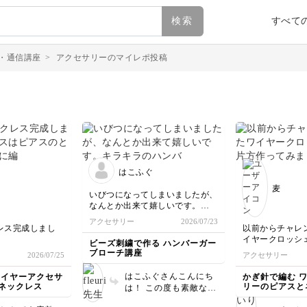
検索
すべて
・通信講座
>
アクセサリーのマイレポ投稿
はこふぐ
麦
いびつになってしまいましたが、
なんとか出来て嬉しいです。
キラキラのハンバーガー使うのが
アクセサリー
2026/07/23
楽しみです。
レス完成しまし
以前からチャレ
イヤークロッシ
ビーズ刺繍で作る ハンバーガー
アスのときよりい
ってみました。
ブローチ講座
2026/07/25
アクセサリー
と思います。
仕上がりません
だいた基本を踏ま
イヤーが緩みが
はこふぐさんこんにち
ワイヤーアクセサ
かぎ針で編む 
のアレンジも楽し
もう片方を作る
ネックレス
リーのピアスと
は！ この度も素敵なマ
ます。
うと思います。
イレポをありがとうござ
手持ちのビーズ