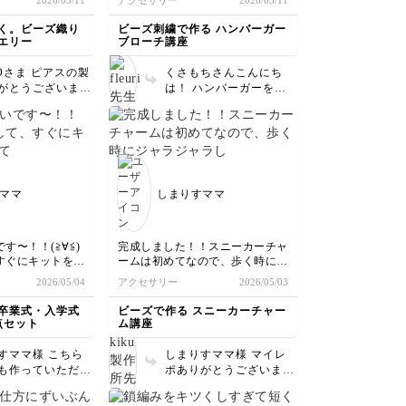
2026/05/11
アクセサリー
2026/05/11
いくつも製作くださ
す。
てることができま
当にありがとうご
先生の講座はとても分かりやすい
く。ビーズ織り
ビーズ刺繍で作る ハンバーガー
す💜
ので、今後、丸カンを付けてチャ
エリー
ブローチ講座
ームにする方法も教えてもらえる
と嬉しいです。自己流でつける
KOさま ピアスの製
くさもちさんこんにち
と、なんだか仕上がりが悪い＆取
がとうございまし
は！ ハンバーガーを作
れてしまいそうで心配で😅
ーズ織りを楽しん
って下さってありがとう
だけて嬉しいで
ございます🙇 今回のモ
ひ、ほかの作品も
チーフが一番難しかった
もらえたら幸いで
のですね！ でもバラン
ス良くレタスやトマト、
玉ねぎが縫われていて、
ママ
しまりすママ
とても可愛いです✨️ 講座
が分かりやすいと仰って
くださってありがとうご
ざいます。 確かに丸カ
す〜！！(≧∀≦)
完成しました！！スニーカーチャ
ンは少し不安になります
すぐにキットを注
ームは初めてなので、歩く時にジ
よね。 私は2本取りで４
きました！
ャラジャラしないか心配でした
2026/05/04
アクセサリー
2026/05/03
周ぐらいしているかもし
、楽しんでサクサ
が、全く気になりませんでした！
れないです。あと丸カン
きました。作り方
お出かけ先で、ふと足元を見た時
卒業式・入学式
ビーズで作る スニーカーチャー
ズやパーツを変え
にキラキラしていて可愛くて、気
を付けた後に、その丸カ
点セット
ム講座
作れるようになっ
持ちが上がりました(^^)
ンにペンチで丸カンを付
いました！
これからの季節、このスニーカー
けたりもします。その方
すママ様 こちら
しまりすママ様 マイレ
ンサートや、ディ
でたくさん歩いて楽しく過ごした
が引っ張られる力が弱く
も作っていただき
ポありがとうございま
理など、ちょっと
いと思います。
なりそうな気がしていま
です！！^ ^ とっ
す！ とっても素敵なお
の時に身につけよ
制作の難易度は簡単で、ハンドメ
す！ ぜひやってみて下
敵なお写真を撮っ
写真拝見して、すごく嬉