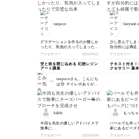
リン🍮はパフェの中に入
ですよ
っているもののしっかり
トもお
編んでいただくので作り
も素敵
ごたえあったと思いま
さり大
tanpoco
fairytale
す。これから暑くなるシ
ールの
ーズン、バックにつけて
すね。
涼を感じてくださいね。
えてた
^_^
てみて
グラデーションを作るのが難しか
少し歪んでしま
受講あ
ったり、気泡が入ってしまったり
自分的には満足
した。
で完璧な出来とは言えません
綺麗で着けるの
アクセサリー
2026/04/22
アクセサリー
が、、それでもこんなに綺麗な作
(*^^*)
品が作れてとても楽しかったです
空と街を閉じ込める 幻想レジン
テキスト付き！
✨
アート講座
クセサリー 基
tanpocoさん、こんにち
は😊 マイレポありがと
うございます！ とても
綺麗なお空色てビックリ
しました！ お空のグラ
デーションもとてもお色
の混ざり合いが綺麗です
babbi
もっちゃ
ね☺️ 気泡は私もなかな
か取り除く事は難しいで
今回も先生の優しいアドバイスで
パールでも作っ
すが、お日様の光が当た
無事に
家にあるビーズ
るとキラキラしてとても
チーズバーガー🍔のブローチを完
バッグにつけら
アクセサリー
2026/04/06
アクセサリー
綺麗なんです✨ 是非お日
成させることができました♡
カラビナに…