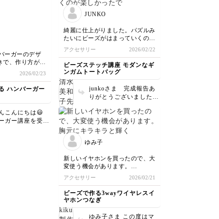
節、手元のおしゃ
す。 軽いのは、ウッド
ひ、ご活用くださ
ビーズの最大の特徴で、
JUNKO
ロングにされたことで軽
さが際立ったのだと思い
綺麗に仕上がりました。パズルみ
ます。気づいてくださっ
たいにビーズがはまっていくのが
て、とても嬉しいです！
楽しかったです♪
アクセサリー
2026/02/22
終日つけていても快適だ
ハンバーガーのデザ
と思います😊
きで、作り方がず
ビーズステッチ講座 モダンなギ
いたので、今回こ
ンガムトートバッグ
2026/02/23
れてとても嬉しか
junkoさま 完成報告あ
る ハンバーガー
よりもビーズで埋
りがとうございました😊
い分、工程も減っ
おっしゃる通り💡底と側
？と思ったのです
んこんにちは😃
面がぴったりパズルのよ
ランス感が難しか
ーガー講座を受講
うにハマると気持ちがい
さってありがとう
いですよね。 お疲れ様
ったのか中の面積
！ デザイン
でした♪
まい、肉増しにし
ゆみ子
きと仰っていただ
ることができまし
いです。 ハン
新しいイヤホンを買ったので、大
ーは確かに具のバ
が緑だけでなく、
変使う機会があります。
が難しいですよ
も使うのがレタス
胸元にキラキラと輝くので、オシ
アクセサリー
2026/02/21
はいつもレタスの
現しているという
ャレ感がまします！
アイデアだな…と
減に悩んで、かな
ビーズで作る3wayワイヤレスイ
レタスをしてしま
ヤホンつなぎ
も学べたので、自
んのハ
も活かせたらなと
ガーはとてもバラ
ゆみ子さま この度はマ