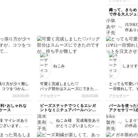
アクセサリー
難しいですが、きれいに
。 清水美和
す❗️
という間に仕立
できると仕上がりが見違
り、本
した。
織って、きらめ
えます。 ゆっくりあわ
ざいま
で作る大人ジュ
てず、しっかりワイヤー
を引っ張りながらキツめ
JUN
に隙間なく巻くようにし
作あり
てみてください！
た。ビ
でいた
す！ぜ
織って
す。
ねこみ
しまりす
張り方が少々難し
可愛く完成しました♡
とっても可愛いで
、コツをつかんだ
バッグ部分はスムーズにできたの
一目惚れして、
気に編んでしまい
ですが、持ち手が難しすぎてとに
文させていただ
2026/05/09
アクセサリー
2026/05/08
アクセサリー
く仕上がって嬉し
かく形になればよいという事にし
作り方は簡単で
のパールチェーン
て自己流で編みました😂
ク作ることがで
便利×おしゃれな
ビーズステッチでつくるエレガ
パールを使った
感たっぷりにして
次は図案通りに綺麗に編めるよう
を覚えて、ビー
ケース
ントなミニチュアパールハンド
アクセサリー3
き^^また作って
頑張ります！
てオリジナルも
バッグ
りがとうございま
たら良いなと思
様 マイレポあり
ねこみ様 完成報告あり
しまり
玉どめのやり方など初めて知る事
クラシックのコ
ございます。 テ
がとうございました♪ 持
の作品
ばかりですごく勉強になりました
ナーのコース料
引き具合、慣れな
ち手はビーズも小さくて
嬉しい
📚
特別なお出かけ
はちょっと難しい
難しい箇所ですね。 玉
ても素