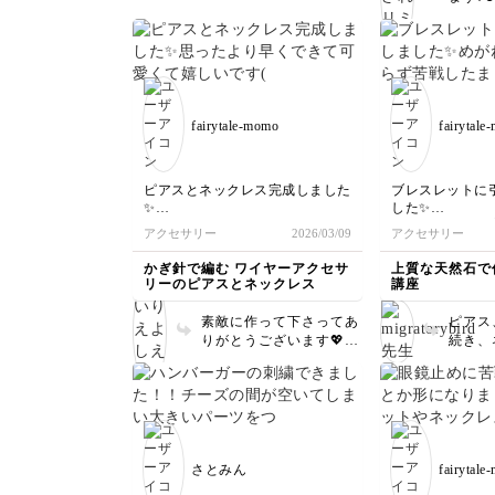
いね～
す✨ワ
ださったなら、あとは形
るので
を色々に変化させて、是
サイズ
非オリジナルバッグを作
調整し
ってみてくださいね。
ください
ありがとうございまし
た。
fairytale-momo
fairytale
ピアスとネックレス完成しました
ブレスレットに
✨
した✨
思ったより早くできて可愛くて嬉
めがね留めは相
アクセサリー
2026/03/09
アクセサリー
しいです(*^^*)
ままです🥹՞
ビーズを変えてまた作ってみたい
ワイヤーが長い
かぎ針で編む ワイヤーアクセサ
上質な天然石で
ですꉂ🤗
カットしてから
リーのピアスとネックレス
講座
のがどうしても
素敵に作って下さってあ
ピアス
数をこなすしか
りがとうございます💖
続き、
が、完成してす
見た目より、簡単に出来
おめで
😆💕
るんですよね🤭 ぜひぜ
作って
ブラウンが作り
ひ、いろいろなビーズで
嬉しいです
く自分で材料揃
作って楽しんで下さい♪
め、や
く思い入れがあ
ね💦
た(*^^*)
ら根元
さとみん
fairytale
ろは、
される