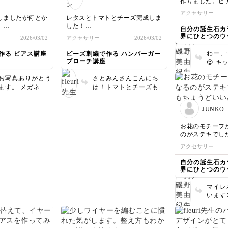
作りました。ピ
ーは根元よりほん
みると調整したくなるこ
もとて
ン、丸小ビーズ
アクセサリー
短めにカットし
とがありますよね。 少
よー
ったものを活用
しましたが何とか
レタスとトマトとチーズ完成しま
ペンチで押さえる
し石を減らして、お好み
の残りは、丸大
。
した！
自分の誕生石カ
イメージで巻き付
のフィット感でぜひ楽し
ダー金具です。
ネックレスではも
レタス何度もやってもビーズが取
界にひとつのウ
2026/03/02
アクセサリー
2026/03/02
、比較的きれいに
んでくださいね。 作っ
した。
麗に出来るように
れてしまったので教えて頂きほん
ー
やすいですよ😊
てくださり、ありがとう
とに助かりました！
わー、
作る ピアス講座
ビーズ刺繍で作る ハンバーガー
、ブラウンの作品
レタスレーンの下に縫い付けてし
ございました✨
ブローチ講座
😍 
まったので、上にも縫い付けてみ
たくて材料を揃え
したと
ました。
さったとのこ
お写真ありがとう
さとみんさんこんにち
素晴ら
トマトとレタスの間が空いてしま
 そこまで思って
。 メガネ留
は！トマトとチーズも完
こちら
いました。
けて、本当に嬉し
初はみなさん苦戦
成されたのですね✨️ レタ
ポして
どうすればいいでしょうか？
。ありがとうござ
す。私も最初は何
スのやり方もお伝え出来
とうご
JUNKO
のある
り直しました💦
て良かったです。 トマ
いです😊 ご受
なったとのお言
ると、大きさも揃
トとレタスの間が空いて
れ様で
お花のモチーフ
ても励みになりま
て、 とってもお
しまうときは、とりあえ
のがステキでし
ピアスのフ
ずすべて作ってみてか
うどいい感じで
アクセサリー作り
アクセサリー
ビジュー付きで華
ら、バランスを見て、レ
んでくださいね💎
があって素敵です
タスやトマトを増やして
自分の誕生石カ
まさに自分だけの一
みて下さい。 レタスや
界にひとつのウ
。 背景も雰
トマト以外にストーンを
ー
ピアスとよく合っ
入れたりパールを入れた
マイレ
、可愛く撮ってく
りするのでも大丈夫だと
います
て感激です。 ネ
思いますよ✨️
でした。 とても
スやブレスレット
仕上げ
チャレンジしてみ
も嬉し
。 出来上が