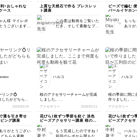
いね🪡
撮影さ
り手順が少なく、
具が長く入っていたので、手首に
す。
便利×おしゃれな
上質な天然石で作る ブレスレッ
ビーズで編む 
イイので、お友だ
二周する形で完成させました。メ
に、作
ケース
ト講座
パールイヤホン
げようと思います
ガネ留めをする際、次のパーツを
観がし
入れ忘れて何度かやり直しました
ていて
ゃん様 マイレポ
この度は動画をご覧いた
もっち
が、完成までたどり着きました。
アクセ
とうございます！
だき、そして素敵なブレ
ありが
く、見
タイプも素敵です
スレットをお作りいただ
ナスカ
れてい
麗に仕上がってお
き本当にありがとうござ
良いで
ます。 また、ピアス
嬉しいです。 確
います✨ 二重のブレスレ
外に着
ブレス
がない分早く仕上
ットにアレンジしてくだ
から便
で制作
ますし、内袋を巾
さったとのこと、とても
また、
すが、
れば物を落としづ
嬉しく拝見しました。
ご使用
楽しさ
りますから、女性
華やかで存在感のある仕
パール
見して
レゼントにはちょ
上がりが本当に素敵で、
ムして
クしま
いかなあと思いま
思わず見入ってしまいま
すい形
色を変
-momo
ハルコ
ハルコ
是非また様々な色
した🥰 何度かやり直し
みてく
ハンド
ビーズで制作楽し
なさったとのこと、 大
とうご
魅力ですね
てくださいね。レ
変だったと想像します。
も、ご
ありがとうござい
私もパーツを飛ばしてや
リング💍
桜のアクセサリーチャームが完成
桜の季節に間に
クセサ
。
り直すことがあるので、
ましたがどちらも
しました。
作りました。
でいた
良く分かります💦 です
いました💦
ここまで何度も何度も動画を観て
花びらの一列目
2026/03/19
アクセサリー
2026/03/13
アクセサリー
す。こ
は思うような模様
花びらを作ったので、満足でいっ
が、ご自身らしく楽しん
が綺麗に揃わな
ただけ
く練習が必要です
ぱいですし嬉しいです。
ったです。
でアレンジしていただけ
で運を引き寄せ
花びら1枚ずつ季節を紡ぐ 淡色
花びら1枚ずつ
謝して
れましたꉂ🤗
本当に綺麗です。母にプレゼント
また急いでしま
たことが、何より嬉しい
ッピング講座
ビーズアクセサリー講座 桜のモ
ビーズアクセサ
ありが
しようと思います。先生ありがと
上手くいきませ
チーフ
です。 これからもたく
チーフ
た。
うございました😭
でも愛らしい桜
さんご愛用いただけます
ありがとうござい
もう完成したのですね！
ハルコ
生が「ネックレ
ように✨ また作品づくり
☺️どちらも素敵で
前回のレポから間もない
マイレ