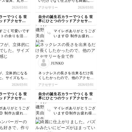
アス金具、丸カ
いだけでなく仕上がりも綺麗にな
も人気があります
非！春色アクセサリーを
4粒だけは家にあ
るんだなと思いました。始末の際
2026/03/01
アクセサリー
2026/03/01
作ってくださいね🌸
しました♪キット
の引っ張り具合も調整しないとい
ビーズとキーホル
けないことがわかりました。
ラーでつくる 世
自分の誕生石カラーでつくる 世
上手く活用できま
ッドアクセサリ
界にひとつのウッドアクセサリ
ー
すごく可愛いです
マイレポありがとうござ
キットの余りを活用
います😊 制作お疲れ様
は思えないです。
でした。 こちらも綺麗
しいアイデア👍
に仕上げてくださり素晴
の作品までマイレ
らしいです。 いろいろ
くださってありが
な気づきがあったのです
ざいます。うれし
ね。これからの制作が、
JUNKO
講、お疲
さらに楽しくなりそうで
した。
す。
が、立体的になる
ネックレスの長さを出来るだけ長
た。サイズもちょ
くしたかったので、他のアクセサ
す♪
リーを全て作成した後に長さを追
2026/03/01
アクセサリー
2026/03/01
加して完成させました。とても軽
いので驚きました。
ラーでつくる 世
自分の誕生石カラーでつくる 世
ッドアクセサリ
界にひとつのウッドアクセサリ
ー
ポありがとうござ
マイレポありがとうござ
😊 制作お疲れ様
います😊制作お疲れ様で
綺麗に
した。 長くするために
てくださり、とて
最後に仕上げられたので
いです。 これか
すね！素晴らしい工夫で