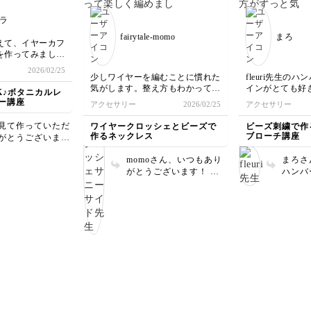
らの季
、またこちらでお
れにぜ
ラ
していただけたら
いね😊
です。 楽しみに
fairytale-momo
まろ
えて、イヤーカフ
います☺️
を作ってみまし
2026/02/25
少しワイヤーを編むことに慣れた
fleuri先生の
気がします。整え方もわかって楽
インがとても好
K♪ボタニカルレ
しく編めましたꉂ🤗
っと気になって
ー講座
アクセサリー
2026/02/25
アクセサリー
の講座が開講さ
ったです！
見て作っていただ
ワイヤークロッシェとビーズで
ビーズ刺繍で作
ショートケーキ
作るネックレス
ブローチ講座
がとうございます
める面積が少な
ブルーとホワイトで
て楽になるかな
momoさん、いつもあり
まろさ
な雰囲気でとって
が具の部分のバ
がとうございます！ そ
ハンバ
です💓ご自身でア
ったです。
う、整え方がわかるとま
して下
を楽しんでもらえ
バンズが小さか
た世界が広がりますよ
ございます
とっても嬉しいで
が広くなってし
ね。綺麗に編むのも大切
がお好
てなんとか埋め
ですが、最後にカタチを
けて嬉し
た（笑）
整えてもう一段階クオリ
バーガ
レタスのビーズ
ティをあげることが出来
ランス
白の透明ビーズ
るのです…「成形（せい
ね。私
の水々しさを表
けい）」はワイヤークロ
かとても素敵な
盛り加
思いました。
ッシェのもう一つの技法
り追い
レザーの使い方
とも言えます。 次の投
います！ まろさ
分の作品作りに
稿を楽しみにしておりま
ンバー
思います！