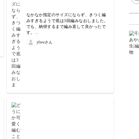
なかなか指定のサイズにならず、きつく編
みすぎるようで底は3回編みなおしました。
でも、納得するまで編み直して良かったで
す。
サイドの引き抜いて段が上がるところの引
yfreeさん
き抜く糸が少し間違えてしまいましたが、
そんなに模様にひびかず分かりにくいので
ここは見て見ぬふりしました。
肩紐をまっすぐ同じ太さで編めず、また、
裏山取って編むと1段目よりも短くなってし
まい、これもまたやり直ししたりと難しか
ったです。
でも、やり遂げられて自信がつきました！
余った糸で先生の講座のポーチ作ろうかな
と思っています。