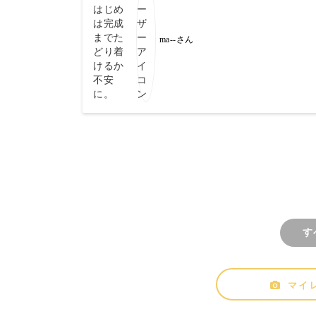
も、動画レッスンがあると挑戦できま
す！ぜひ他のもお願いします😍
ma--さん
す
マイ