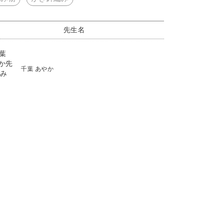
先生名
千葉 あやか