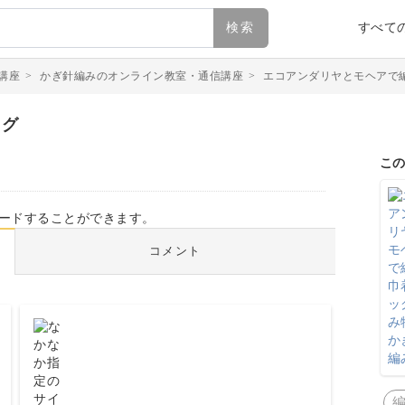
検索
すべて
講座
>
かぎ針編みのオンライン教室・通信講座
>
エコアンダリヤとモヘアで
ッグ
こ
ードすることができます。
コメント