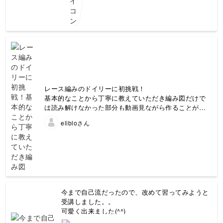
レース編みのドイリーに初挑戦！
基本的なことから丁寧に教えていただき編み図だけで
は読み解けなかった部分も動画見ながら作ることがで
きました。
elibloさん
歪みが多く、キレイにとはいきませんでしたが最初な
ので…
次の物にも挑戦します！
今まで自己流だったので、改めて習ってみようと
受講しました。。
可愛く出来ました(^^)