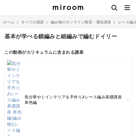
ホーム
>
すべての講座
>
編み物のオンライン教室・通信講座
>
レース編
基本が学べる鎖編みと細編みで編むドイリー
この動画がカリキュラムに含まれる講座
気分華やぐインテリアを手作り♪レース編み基礎講座
単色編