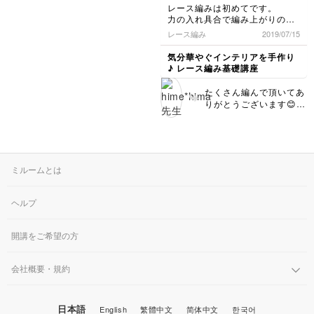
りは、特に目数が間違っ
目一度を1回（前の段の1
レース編みは初めてです。
ているようでもなさそう
目めと2目め）→細編み1
力の入れ具合で編み上がりの感
ですので、大丈夫かなと
目1回（前の段の3目め）
じが違って、難しくも面白かっ
レース編み
2019/07/15
思います！ たぶん…で
→細編みの1目1回（前の
たです❗
すか、3時の方向の辺り
段の4目め）→細編み2目
気分華やぐインテリアを手作り
が、1段の終わりで編み
一度を1回（前の段の5目
♪ レース編み基礎講座
始めの位置になっている
めと6目め） この繰り返
のかな？ もしそうな
しになります。 編み目
たくさん編んで頂いてあ
ら、やはり、編み始めと
に慣れてくると何目めを
りがとうございます😊初
編み終わりはどうして
編んでいるかもわかって
めてのレース編みとは思
も、繋ぎ部分になってし
くるかなと思うので、ま
えないくらいきれいな仕
まって、他の部分とは少
たぜひ練習がてら 編ん
上がりですね‼️使われて
し見え方が違ってしまう
で見てくださいね！ あ
いる糸の色も夏らしい爽
こともあります。でも、
りがとうございます！
やかな色でとても素敵で
とても綺麗に編まれてい
ミルームとは
す‼️
るので、大丈夫ですよー
😊✨
ヘルプ
開講をご希望の方
会社概要・規約
日本語
English
繁體中文
简体中文
한국어