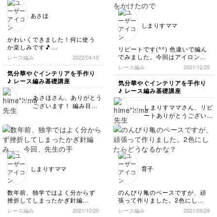
に仕上がっていて、すご
いです！ ぜひ色々他の
あさほ
作品も編んでみてくださ
しまりすママ
いね。
かわいくできました！何に使う
か楽しみです🎵
リピートです(^^) 色違いで編ん
でみました。今回はアイロンを
レース編み
2022/04/10
かけたのでピシッと広がりまし
レース編み
2021/12/25
た！
気分華やぐインテリアを手作り
♪ レース編み基礎講座
気分華やぐインテリアを手作り
♪ レース編み基礎講座
あさほさん、ありがとう
ございます！ 編み目も
しまりすママさん、リピ
とても綺麗に完成されて
ートありがとうございま
ますねー😊✨
す😊 すごく綺麗な仕上
がりで、アイロン仕上げ
もバッチリですね！ い
つも写真が柔らかくて癒
されます〜✨👍
しまりすママ
育子
数年前、独学ではよく分からず
のんびり亀のペースですが、頑
挫折してしまったかぎ針編
張って作りました。2色にした
み…。今回、先生の手元をよく
らどうなるかな？と思い作って
レース編み
2021/10/20
レース編み
2021/09/29
見て真似っこしたら無事に完成
みました。可愛くできたので、