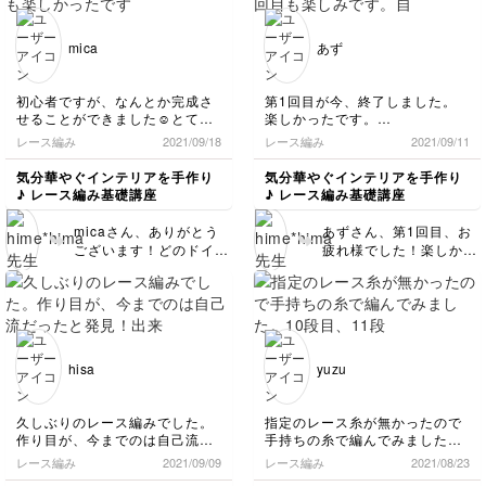
ところは、編み始めの位
い」と書かれています
置かな？ どうしても編
が、全然そんなことない
み始めの位置は、他の場
ですよーすごく綺麗な仕
mica
あず
所より形が変わりやすい
上がりです！ 糸の違い
ので、練習していくと、
など、いろんな糸を使っ
そのあたりも形を綺麗に
て編んでみるのも楽しい
初心者ですが、なんとか完成さ
第1回目が今、終了しました。
取れるようになると思い
ですよね！糸によって
せることができました☺️とても
楽しかったです。
ます！ ぜひまたチャレ
も、好みとかがわかって
楽しかったです♡
また、2回目も楽しみです。
レース編み
2021/09/18
レース編み
2021/09/11
ンジしてみてください
くるかなと思うので、そ
キットを注文したのですが、指
自分の好きな時に、何度も見な
ね！
れも面白いと思います！
定の糸（8gの第一回目レッスン
がらできるのがいいですね。あ
気分華やぐインテリアを手作り
気分華やぐインテリアを手作り
これからもよろしくお願
用と書いてありました）が細く
りがとうございました。
♪ レース編み基礎講座
♪ レース編み基礎講座
て、私は難しいと感じてしまっ
いします！
たので、別の糸でまずやってみ
micaさん、ありがとう
あずさん、第1回目、お
ることにしました💦2枚はこれ
ございます！どのドイリ
疲れ様でした！楽しかっ
で練習して、3枚目は指定の糸
ーもすごく綺麗に編まれ
たと言っていただけて、
でできました！
ていて初心者さんとは思
とても嬉しかったです！
糸で仕上がりの感じもだいぶ違
えないくらいですよー！
編んでいて難しい部分な
うのですね😌
糸によって仕上がりも違
どはなかったですか？も
もっと練習して色々できるよう
うので、あまり指定糸に
し、気になる事があった
になりたいと思いました😃
こだわらず、お好きな糸
ら、またお知らせいただ
これからのレッスンも楽しみに
hisa
yuzu
しています💕宜しくお願い致し
で編んでいくと、好きな
ければ、出来る限りお答
ます！
編み地や質感など自分の
えできるようにいたしま
好みもわかってきて、そ
す！ 2回目もよろしくお
久しぶりのレース編みでした。
指定のレース糸が無かったので
れもまた楽しいかなと思
願いします😊✨ ありがと
作り目が、今までのは自己流だ
手持ちの糸で編んでみました。
います！ hime*himaと
うございました！
ったと発見！
10段目、11段目の細編み2目一
レース編み
2021/09/09
レース編み
2021/08/23
して、他にもたくさんド
出来上がりが直径8.3cmだった
度の目を前段の何処に入れたら