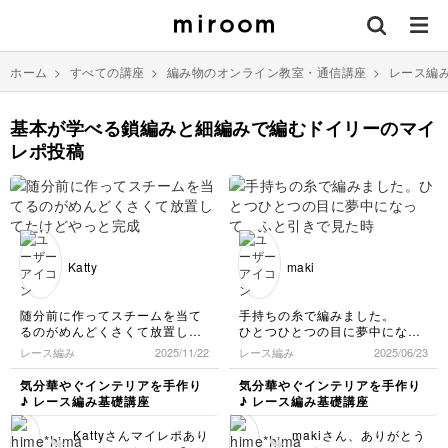
ホーム
>
すべての講座
>
編み物のオンライン教室・通信講座
>
レース編
基本が学べる鎖編みと細編みで編むドイリーのマイ
レポ投稿
Katty
maki
随分前に作ってスチームを当て
手持ちの糸で編みました。
るのがめんどくさくて放置して
ひとつひとつの目に夢中になっ
たけどやっと完成✧*｡夏に使う
て、
レース編み
2025/11/22
レース編み
2025/06/23
コースターにするのー。キレイ
ふと引きで見た時に、なるほ
め涼しげ🎐꙳⋆
ど！
気分華やぐインテリアを手作り
気分華やぐインテリアを手作り
かぎ針で編むのは楽しいけどキ
こうなるのかー♡
♪ レース編み基礎講座
♪ レース編み基礎講座
レイな形にするためのまち針う
という感じでした。
ち➕スチームがなかなかやれな
また色んな編み方にチャレンジ
Kattyさんマイレポあり
makiさん、ありがとう
いー😭やる気の問題かなー🤔
してみたくなりますね