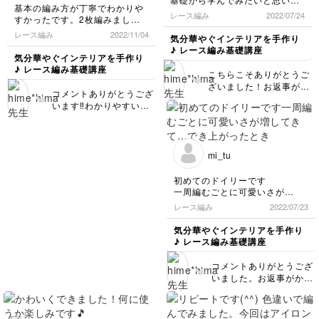
基本の編み方が丁寧でわかりや
とうございます😊
講しました。糸はあり合わせで
レース編み
2022/07/24
すかったです。2枚編みました
す。編み始めの移動などとても
が、もっと作りたいです。
勉強になりました。ありがとう
レース編み
2022/11/04
気分華やぐインテリアを手作り
ございました。
♪ レース編み基礎講座
気分華やぐインテリアを手作り
♪ レース編み基礎講座
こちらこそありがとうご
ざいました！お返事が遅
コメントありがとうござ
くなってしまってごめん
います‼️わかりやすいと
なさい😔 レース編みが
言っていただいて良かっ
少しでもわかりやすく説
たです😊 ぜひぜひたく
明できていたらいいので
さん編んでみてください
すが…編み方の組み合わ
ね！
mi_tu
せでいろんなデザインが
出来るので、他にも色々
初めてのドイリーです
と編んでみてください
一周編むごとに可愛いさが
ね。
増してきて…
レース編み
2022/07/23
でき上がったときは何回も眺め
てしまうくらい可愛い模様です
気分華やぐインテリアを手作り
また違う模様にも挑戦したいで
♪ レース編み基礎講座
す
楽しかったです！！
コメントありがとうござ
いました。お返事がかな
り遅くなってしまってご
めんなさい🙇🏻‍♀️ 初めてな
のに、とても綺麗に丁寧