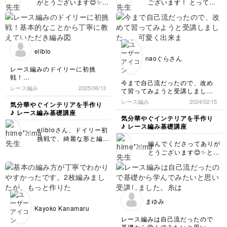
がとうございます😊✨夏
ございます！ とっても
に使うコースター、ピッ
綺麗な編み目で、とくに
タリですね‼️ 本当に、編
鎖編み部分に編む細編み
むのは楽しいけど、まち
がちょうど鎖の真ん中を
針打ち➕スチームはかな
捉えててとっても綺麗で
りめんどくさいですよね
す〜✨ぜひぜひいろんな
eliblo
😅
編み方チャレンジしてみ
naoぐらさん
てくださいね😊✨
レース編みのドイリーに初挑
戦！
今まで自己流だったので、改め
基本的なことから丁寧に教えて
レース編み
2025/06/13
て習ってみようと受講しまし
いただき編み図だけでは読み解
た。。
けなかった部分も動画見ながら
レース編み
2024/02/15
気分華やぐインテリアを手作り
可愛く出来ました(^^)
作ることができました。
♪ レース編み基礎講座
歪みが多く、キレイにとはいき
気分華やぐインテリアを手作り
ませんでしたが最初なので…
♪ レース編み基礎講座
elibloさん、ドイリー初
次の物にも挑戦します！
挑戦で、綺麗な形と編み
編んでくださってありが
目でとても素敵に仕上が
とうございます😊✨とて
ってますね！すごいです
も綺麗な編み目で可愛い
👍 細編みと鎖編みで丸
仕上がりですね‼️素敵で
く編むことが目的のドイ
す💓
リーなので、中心の細編
み部分など歪みがなくす
ごいと思います！ ぜひ
まゆみ
ぜひまた次のドイリーも
Kayoko Kanamaru
チャンレジしてもらえた
レース編みは自己流だったので
ら嬉しいです！ ありが
基礎から学んでみたいと思い受