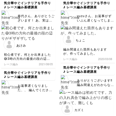
イリーの編み図を紹介し
ので、編み方がきついのでしょ
いいのか、先生の動画の手元を
気分華やぐインテリアを手作り
気分華やぐインテリアを手作り
ているので、ぜひ色々楽
うか？
何度か確認しながら仕上げまし
♪ レース編み基礎講座
♪ レース編み基礎講座
しみながら編んでいただ
た。何とか形になってます。楽
楽しくなって、同じ日に、自宅
しく編めました🎶
けたら嬉しいです〜😊✨
寿代さん、ありがとうご
yuzuさん、お返事がず
にあった他の糸で編んでみまし
ざいます！ あ、実は私
いぶん遅くなってしまっ
た。
も作り目が自己流ですの
てごめんなさい、、 こ
糸が太い分、大きくできまし
で、もし、寿代さんが自
のドイリーを編んでくだ
た。
己流で編む方が簡単だと
さってありがとうござい
感じるならそれでも大丈
ました！ とても綺麗に
これからもよろしくお願いしま
ちょこ
夫かなと思います！ 編
仕上がってますね！ 細
す。
あけみ
み目もきついようにも見
編みの2目一度の編み図
編み間違えた箇所もあります
えないので全然、大丈夫
は、見るだけだとどの部
が、作ってみました。
初心者です。何とか出来ました
ですよー こちらこそよ
分に編むのか難しいです
😅3時の方向の最後の段の辺り
レース編み
2020/03/08
ろしくお願いいたしま
よね、、 10段目の細編
がギザギザしてるのは何か間違
レース編み
2021/08/05
す！
みの2目一度は、 9段目
えているのでしょうか😅楽しい
気分華やぐインテリアを手作り
の1目めと2目めで1回編
のでこれからもヒメヒマさんの
♪ レース編み基礎講座
気分華やぐインテリアを手作り
んで（9段目の1目めの黒
レッスン動画を楽しみにしてい
♪ レース編み基礎講座
字の細編みと2目めの青
ます😊
ありがとうございます‼️
字の細編みで2目一度を
編み間違えがわからない
お返事遅くなりまし
編みます） 次は、2回、
くらいとても綺麗に編ま
た、、 編んでくださっ
細編みを普通に1目ず
れてますね😊✨
てありがとうございま
つ、編みます。 ここま
す！ 3時の方向の最後の
でで、9段目の4目めまで
段の辺り…ですが、1段
編めているので、次の5
ずつ編み目を見ていった
目めと6目めでまた2目一
カズミ
のですが、写真で見る限
度を編みます。 細編み2