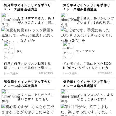
させることが出来ました！
また、違う色や毛糸でも作って
気分華やぐインテリアを手作り
気分華やぐインテリアを手作り
(≧∀≦) ありがとうございまし
みようかな？と思います。次回
♪ レース編み基礎講座
♪ レース編み基礎講座
た！
のも楽しみです。すごく分かり
やすかったです。ありがとうご
しまりすママさん、あり
育子さん、ありがとうご
ざいます😭
がとうございます！完成
ざいます！2色の糸で作
おめでとうございます♪
るとすごく可愛いです
すごく綺麗に仕上がっ
ね！配色がとっても好み
て、もうベテランさんの
で素敵です〜✨とても綺
域だと思いましたよー！
麗に、たくさん、作って
ぜひぜひ他にも色々と編
くださって嬉しいです〜
んでみてくださいね！
また違う色の糸やタイプ
さく
マシュマロン
写真の撮り方がとっても
の違う糸などでもぜひ編
可愛くて素敵です😊✨
んでみてくださいね！
これからもよろしくお願
何度も何度もレッスン動画を見
初心者です。手元にあったECO
いします！
返して、やっと完成！と思った
KIDSというざっくりとした糸
ら、、、なんだか一部陥没して
（2色）を使って編みました。
レース編み
2021/09/25
レース編み
2021/09/20
しまいました😔
糸によって出来上がりの雰囲気
も随分変わりますね。まだまだ
気分華やぐインテリアを手作り
気分華やぐインテリアを手作り
またチャレンジします！
編み目は安定しませんが、図の
♪ レース編み基礎講座
♪ レース編み基礎講座
見方や編み方は動画のおかげで
理解できました。
さくさん、ありがとうご
マシュマロンさん、あり
次回も楽しみにしています💕
ざいます！ とても可愛
がとうございます！ 初
らしい糸で、綺麗な編み
心者さんとは思えないく
目で編まれていますね！
らい編み目が揃ってい
最後の形がすこし凹んだ
て、「編み目が安定しな