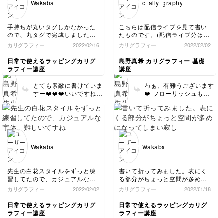
Wakaba
c_ally_graphy
手持ちが丸いタグしかなかった
こちらは配信ライブを見て書い
ので、丸タグで完成しました！
たものです。(配信ライブ分はマ
for youが少し左寄りになってし
イレポを投稿できないようだっ
カリグラフィー
2022/02/16
カリグラフィー
2022/02/02
まったので、次回書くときは印
たので、こちらに上げてみま
を付けて書こうと思います。絵
す) フローリッシュはまったく
日常で使えるラッピングカリグ
島野真希 カリグラフィー 基礎
が苦手ですが、こういう風に書
書いたことがないので、アルフ
ラフィー講座
講座
くとそれなりに可愛く見えて嬉
ァベットの基本の形から分から
しいです。
ないのですが、今後ぜひやって
とても素敵に書けていま
わぁ、有難うございます
みたいものです。
すー❤️❤️❤️いいですね！
❤️ フローリッシュも今
絵心関係なく描けるもの
度詳しくやってみましょ
は沢山ありますので、バ
うか💕 基本の形からア
リエーション増やしてい
レンジしていくのでいい
きましょう♩ また動
と思うので、それを解説
画、新しく配信しますね
していきますね✨
💕
Wakaba
Wakaba
先生の白花スタイルをずっと練
書いて折ってみました。表にく
習してたので、カジュアルな字
る部分がちょっと空間が多めに
体、難しいですね💦yやuが特に
なってしまい寂しい感じです
カリグラフィー
2022/02/02
カリグラフィー
2022/01/18
うまく書けませんでした。書く
が、気軽に書ける内容で楽しか
位置もそうですが、封筒のuの
ったです！字をもっと練習し
日常で使えるラッピングカリグ
日常で使えるラッピングカリグ
フローリッシュもお手本より下
て、またチャレンジしたいで
ラフィー講座
ラフィー講座
になってしまい、気になるとこ
す。