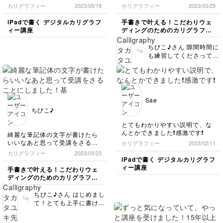
慣れてくるとだんだんコツがわ
てきたので楽しく隙間時間にメ
カリグラフィー
2023/05/18
カリグラフィー
2023/03/25
かり楽しくなってきました。自
モ用紙に練習しています。
分の思うように描けるようにな
iPadで書く デジタルカリグラフ
手書きで叶える！こだわりウェ
りたいなあ。
ィー講座
ディングのためのカリグラフィ
ー講座
ちびこ♪さん 隙間時間に
も練習してくださってい
るんですね✨最初は形に
慣れるのが難しいかもし
れませんが、次第に慣れ
てきます。小文字はカリ
グラフィーの基本なので
Sae
これからも練習続けてみ
ちびこ♪
てくださいね🥰
とてもわかりやすい説明で、な
んとかできました❗️感激です❗️
綺麗な筆記体の文字が書けたら
いいなあと思って受講をさるこ
カリグラフィー
2023/02/11
とにしました！
カリグラフィー
2023/03/23
基本のストローク先生の説明を
iPadで書く デジタルカリグラフ
聞きながらシートで練習してみ
ィー講座
手書きで叶える！こだわりウェ
ました。
ディングのためのカリグラフィ
ー講座
ちびこ♪さん はじめまし
て！とても上手に書けて
いますね☺️分からないこ
とがあればお気軽にご質