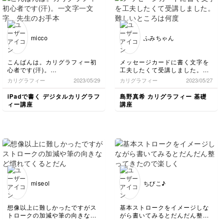
ンジも素敵です☺️✨
とても素晴らしいです✨
なかなか上手く書けない
時、私もありました💦そ
んな時わたしは、基本の
ストロークを沢山練習し
micco
ふみちゃん
てまた上達した感じがし
ました。沢山練習してく
ださっていると思うの
こんばんは。カリグラフィー初
メッセージカードに書く文字を
で、楽しみながら思い切
心者です(汗)。
工夫したくて受講しました。
って一筆で書いてみてく
一文字一文字、先生のお手本を
難しいところは何度も見直して
カリグラフィー
2023/05/29
カリグラフィー
2023/05/27
ださいね✨
見ながら、何回も動画を止めて
練習しました。書いているうち
練習しました．時間が経つのも
に楽しくなって、一気に進めて
iPadで書く デジタルカリグラフ
島野真希 カリグラフィー 基礎
忘れるくらい集中しました。画
しまいました。
ィー講座
講座
像は小文字だけですが、大文字
も数字も練習しました。バンビ
ーナ、書けるようになったら嬉
しいですね。次も頑張ります。
miseol
ちびこ♪
想像以上に難しかったですがス
基本ストロークをイメージしな
トロークの加減や筆の向きなど
がら書いてみるとだんだん整っ