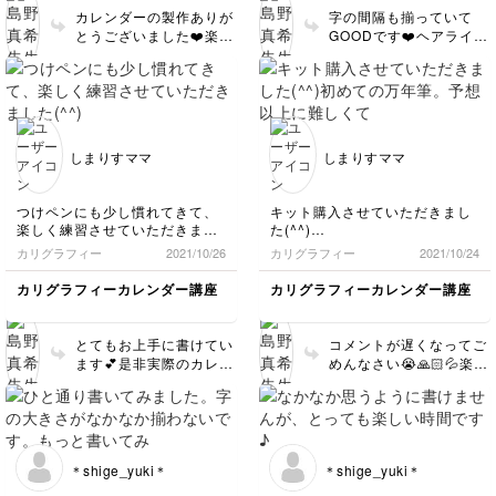
りがとうございました！(^^)
カレンダーの製作ありが
字の間隔も揃っていて
とうございました❤️楽し
GOODです❤️ヘアライン
めましたでしょうか？✨
も綺麗ですよ💕
沢山書いて、上達してく
ださい💕
しまりすママ
しまりすママ
つけペンにも少し慣れてきて、
キット購入させていただきまし
楽しく練習させていただきまし
た(^^)
た(^^)
初めての万年筆。予想以上に難
カリグラフィー
2021/10/26
カリグラフィー
2021/10/24
しくて心が折れそうになりまし
たが、完璧にこだわらずに気軽
カリグラフィーカレンダー講座
カリグラフィーカレンダー講座
に楽しんで行こうと思います笑
とてもお上手に書けてい
コメントが遅くなってご
ます💕是非実際のカレン
めんなさい😭🙏🏻💦楽し
ダー製作も楽しんで書い
めていますか？気楽に書
てください✨
いてくださいね💕
＊shige_yuki＊
＊shige_yuki＊