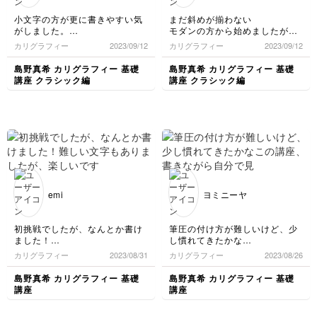
小文字の方が更に書きやすい気
まだ斜めが揃わない
がしました。
モダンの方から始めましたが、
学生の頃に練習した筆記体に一
クラシックを先にやり始めた方
カリグラフィー
2023/09/12
カリグラフィー
2023/09/12
番近いからですかね。
がわかりやすいのかなと思いま
だんだん筆圧の加減もスムーズ
した
島野真希 カリグラフィー 基礎
島野真希 カリグラフィー 基礎
になってきました。
講座 クラシック編
講座 クラシック編
emi
ヨミニーヤ
初挑戦でしたが、なんとか書け
筆圧の付け方が難しいけど、少
ました！
し慣れてきたかな
難しい文字もありましたが、楽
この講座、書きながら自分で見
カリグラフィー
2023/08/31
カリグラフィー
2023/08/26
しいです😊
本を作らないとという感じです
かね。見本を見るより動画を何
島野真希 カリグラフィー 基礎
島野真希 カリグラフィー 基礎
回も見ましょうって事かな
講座
講座
今はこれで単語や文章が書ける
かというと自信ないけど、もう