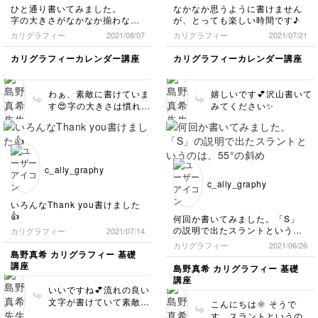
ひと通り書いてみました。
なかなか思うように書けません
字の大きさがなかなか揃わない
が、とっても楽しい時間です♪
です。
カリグラフィー
2021/08/07
カリグラフィー
2021/07/21
もっと書いてみます_φ(･_･
カリグラフィーカレンダー講座
カリグラフィーカレンダー講座
わぁ、素敵に書けていま
嬉しいです💕沢山書いて
す😍字の大きさは慣れる
みてください✨
まで難しいかもしれませ
んが、あえての不揃いも
可愛いのでそこまで気に
しなくてもいいですよ
🙏🏻💕
c_ally_graphy
c_ally_graphy
いろんなThank you書けました
👍
何回か書いてみました。「S」
の説明で出たスラントというの
カリグラフィー
2021/07/14
は、55°の斜め線のことですよ
カリグラフィー
2021/06/26
ね？！まだ専門用語と形が頭の
島野真希 カリグラフィー 基礎
中で一致しきらないので、説明
講座
島野真希 カリグラフィー 基礎
の意味を理解するのに、一瞬タ
講座
イムラグが脳内で発生していま
いいですね💕流れの良い
す。
文字が書けていて素敵で
こんにちは🌞 そうで
す✨引き続き楽しんで書
す、スラントというのは