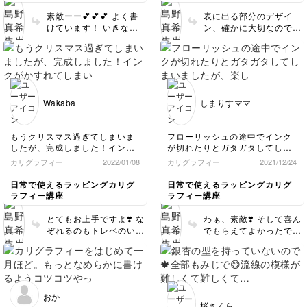
ろ満載です💦もう少し練習して
素敵ーー💕💕💕 よく書
表に出る部分のデザイ
から、またチャレンジしたいで
けています！ いきなり
ン、確かに大切なので、
す。
スタイルが変わると難し
折ってみてから書いても
いですよね💦傾斜の変化
いいですし、また再チャ
にも慣れる必要がありま
レンジしてみてください
す🥺✨ また次の
❤️ 手軽で楽しんでもら
LESSONも楽しんで書い
えて嬉しいです❣️
てください🤍
Wakaba
しまりすママ
もうクリスマス過ぎてしまいま
フローリッシュの途中でインク
したが、完成しました！インク
が切れたりとガタガタしてしま
がかすれてしまい、後から補修
いましたが、楽しく受講させて
カリグラフィー
2022/01/08
カリグラフィー
2021/12/24
しようとしたら色の違いがはっ
いただきました(^^) クリスマス
きりと分かる感じになってしま
プレゼントに巻いたらとっても
日常で使えるラッピングカリグ
日常で使えるラッピングカリグ
いました💦でもトレーシングペ
素敵になりました！
ラフィー講座
ラフィー講座
ーパーに書くの、とっても可愛
次回も楽しみにしております♪
いです♡
とてもお上手ですよ❣️ な
わぁ、素敵❣️ そして喜ん
ぞれるのもトレペのいい
でもらえてよかったです
ところなので、こんな風
💕次も作品拝見できるの
に書きたいなを練習がて
を楽しみにしています✨
らなぞるのもgood💕 次
も楽しみにしています✨
おか
桜さくら