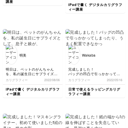
講座
スタートでした。楽しみながら
iPadで書く デジタルカリグラフ
書けました。
ィー講座
明美
Wakaba
明日は、ベットのがんちゃん
完成しました！
を、私の誕生日にサプライズと
バッグの凹凸で引っかかってし
して、
まったり、うまく配置できなか
カリグラフィー
2022/08/06
カリグラフィー
2022/05/16
息子と娘が、我が家にお迎えし
ったりで難しかったです💦改善
てくれた日です。
点はありますが、こうして書い
iPadで書く デジタルカリグラフ
日常で使えるラッピングカリグ
すっかり家族の一員のがんちゃ
て、物を中に入れてリボンをか
ィー講座
ラフィー講座
は6歳になりました。
けるだけで、特別感が出て可愛
こんな可愛いカードがつくれた
いです♡また別の色のショッパ
よ❣️
ーだと雰囲気も変わりそうなの
ありがとうございました😊
で、チャレンジしてみます。