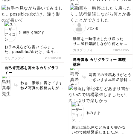
いてください♩
55度の斜めの線のことで
す♡わからないワードが
あればいつでもお問い合
わせください💕
パンダ
c_ally_graphy
動画を一時停止したり戻った
り…試行錯誤しながら何とか書
お手本見ながら書いてみまし
くことができました。
カリグラフィー
2021/02/27
た。possibleのbだけ、違う形
先生の綺麗な文字に近づけるよ
ので書いてしまいました。
う練習していきたいと思いま
カリグラフィー
2021/05/30
島野真希 カリグラフィー 基礎
す！
講座
自己肯定感を高めるカリグラフ
ィー
写真での投稿ありがとう
ございます🙏🏻💕傾斜を
わぁ、素敵に書けてます
キープして書くことに慣
ね💕写真の投稿ありがと
れるのが難しいですが少
うございます🙏🏻✨
しずつでも続けてみてく
ださい💋
るのまま
最近は筆記体などあまり書かな
いので結構緊張しましたが、久