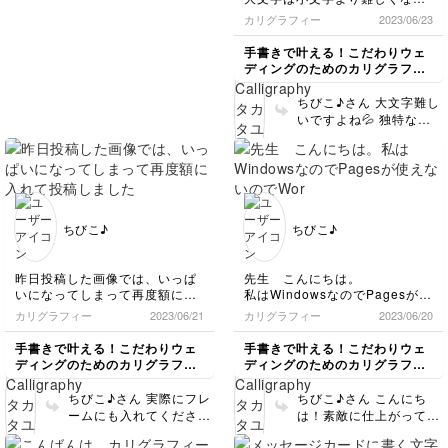
てバランスがなかなか取れない
カリグラフィー
2023/06/23
です。
先生からのアドバイスを動画を
手書きで叶える！こだわりウェ
見ながら自分なりに記入しなが
ディングのためのカリグラフィ
ら、繰り返し練習をしていま
ー講座
す。
ちびこ♪さん 大文字難し
優雅な文字が綺麗にスラスラ書
いですよね💦 独特な形
けるのを目標に隙間時間に頑張
が多いので、見本の上か
ります☺
らトレーシングペーパー
などを載せて上からなぞ
る練習が効果的です！ど
こからどこまで書かれて
いるか文字をよく観察し
ちびこ♪
ちびこ♪
ながら書いてみると、さ
らに上達すると思います
☺️沢山練習してくださっ
昨日投稿した画像では、いっぱ
先生 こんにちは。
て嬉しいです✨
いになってしまって再度額に入
私はWindowsなのでPagesが使
れて投稿しました。
えないのでWordで作ってみまし
カリグラフィー
2023/06/21
カリグラフィー
2023/06/20
先生のお手本を参考にして、作
た。
ってみました。いろんなウエル
文字が練習しても上手に書けな
手書きで叶える！こだわりウェ
手書きで叶える！こだわりウェ
カムボードが作れそうなので、
くて苦戦中です。
ディングのためのカリグラフィ
ディングのためのカリグラフィ
今度は、ワークショップ等で使
隙間時間に、練習しています。
ー講座
ー講座
うボードを作ってみようと思い
ちびこ♪さん 実際にフレ
ちびこ♪さん こんにち
ます☺
ームにも入れてくださっ
は！素敵に仕上がってま
たんですね✨お花のアレ
すね☺️隙間時間の練習も