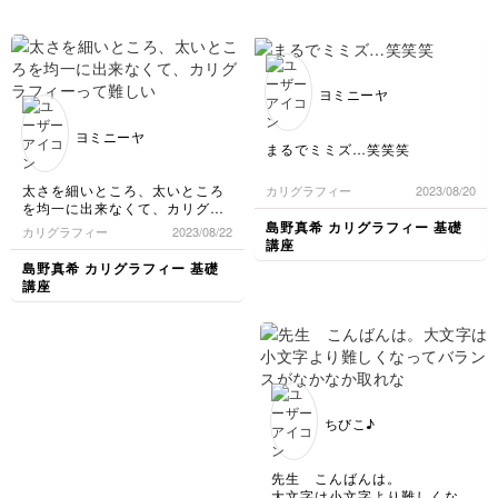
少し練習したらもっとスムーズ
に書けるようになるのかな
練習はとても楽しいです。
ヨミニーヤ
ヨミニーヤ
まるでミミズ…笑笑笑
太さを細いところ、太いところ
カリグラフィー
2023/08/20
を均一に出来なくて、カリグラ
フィーって難しいんだなと思い
島野真希 カリグラフィー 基礎
カリグラフィー
2023/08/22
ました。書き慣れるって事も大
講座
切だとなのかな。とにかく繰り
島野真希 カリグラフィー 基礎
返し練習して、もっとのびのび
講座
と自然にかけるように頑張って
みます
ちびこ♪
先生 こんばんは。
大文字は小文字より難しくなっ