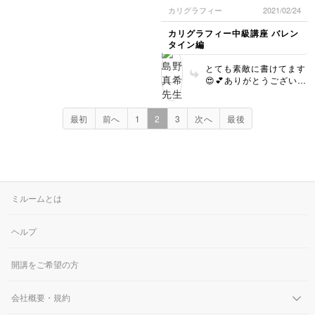
しぶりで楽しかったです☺️
カリグラフィー
2021/02/24
もっと上手く書けるよう、練習
しますね‼︎
カリグラフィー中級講座 バレン
タイン編
とても素敵に書けてます
😍💕ありがとうございま
した✨ また様々なレッス
ンを楽しんでください💋
最初
前へ
1
2
3
次へ
最後
ミルームとは
ヘルプ
開講をご希望の方
会社概要・規約