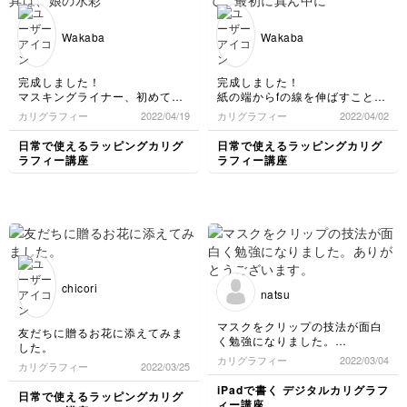
Wakaba
Wakaba
完成しました！
完成しました！
マスキングライナー、初めて使
紙の端からfの線を伸ばすことを
いました❗️絵の具は、娘の水彩絵
失念していて、最初に真ん中に
カリグラフィー
2022/04/19
カリグラフィー
2022/04/02
の具を使いました。水で薄めた
穴を開けてしまいました💦リボ
のですが、マスキングライナー
ンにも隠れてしまって少し残念
日常で使えるラッピングカリグ
日常で使えるラッピングカリグ
がきれいに取れない箇所が。か
な感じになってしまいました💦
ラフィー講座
ラフィー講座
なり水で薄めた絵の具でない
横に伸ばす線、もう少し滑らか
と、剥がれないのでしょうか？
に書けるとよかったです。また
(他にもいくつか書いたのです
練習してみます。
が、マスキングライナーが殆ど
剥がれませんでした。)
なんか不思議なペンですね。白
文字が浮き出てきて、消しゴム
で消すのが面白かったです
（笑）
chicori
natsu
マスクをクリップの技法が面白
友だちに贈るお花に添えてみま
く勉強になりました。
した。
ありがとうございます。
カリグラフィー
2022/03/04
カリグラフィー
2022/03/25
iPadで書く デジタルカリグラフ
日常で使えるラッピングカリグ
ィー講座