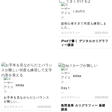
いわのり
超初心者すぎて何度も練習しま
した
カリグラフィー
2023/10/01
筆圧強めらしく、もう少し、う
まくかけるようになりたいと思
iPadで書く デジタルカリグラフ
います
ィー講座
kikika
kikika
Day.1
カーブが難しい
お手本を見ながらだとバランス
カリグラフィー
2023/09/22
が難しい
何度も練習して文字の形を覚え
島野真希 カリグラフィー 基礎
カリグラフィー
2023/09/23
る
講座