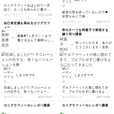
カリグラフィーをはじめて一月
ほど。もっとなめらかに書ける
銀杏の型を持っていないので🍁
ようコツコツやっていきます✨
カリグラフィー
2021/12/20
全部もみじで😅
流線の模様が難しくて難しく
カリグラフィー
2021/11/17
自己肯定感を高めるカリグラフ
て…💧落としました😱
ィー
そして葉っぱの配置の🍂センス
和モチーフを和菓子で表現する
のなさに笑ってしまいました…⤵️
練り切り講座
素敵❣️1ヶ月でここまで
練習あるのみ❗ですね😓
書けるなんて素晴らしい
作っていただき、ありが
です✨ 引き続き楽しんで
とうございます！全部楓
書いてください💕
でも素敵ですよ👍グラデ
ーションも素晴らしいで
す✨ このデザインは筋を
つけるのが本当に難しい
ですよね。それも細かく
入っていてお上手だと思
しまりすママ
しまりすママ
います。 紅葉の時期に
なりましたから、沢山作
ってくださいね😆
完成しました(^^) デコレーショ
アルファベットの形に慣れてき
ンの仕方も、色々なバリエーシ
て、プルプルせずに書けるよう
ョンを教えていただきありがと
になってきました！笑
カリグラフィー
2021/10/27
カリグラフィー
2021/10/26
うございました！様々な場面で
応用出来そうです。
カリグラフィーカレンダー講座
カリグラフィーカレンダー講座
手作りの2022年カレンダー、大
切に使わせていただきます。あ