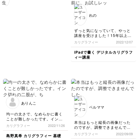
問くださいね♡これから
どうぞよろしくお願いし
ます！
れの
ずっと気になっていて、やっと
講座を受けました！15年以上前
に、お試しレッスンのワークシ
カリグラフィー
2022/12/07
ョップを受講 その後ずっとで
きずにいましたが
iPadで書く デジタルカリグラフ
また練習できるのでとてもうれ
ィー講座
しいです！ 筆圧が強いので力
の入れ方、抜き方がわたしには
難しく、課題だなと感じまし
た。そして、かなり集中力が必
要なことも実感しました。無心
になれる時間にも感謝です。ま
だ練習１回目なので、引き続き
練習を重ねたいと思いました！
ありんこ
ベルママ
均一の太さで、なめらかに書く
ことが難しかったです。インク
本当はもっと縦長の画像だった
切れの二股が、ちょいちょい出
カリグラフィー
2022/11/26
のですが、調整できませんでし
てしまいました。インクの箱を
た。
開封したら漏れており、手や机
カリグラフィー
2022/09/09
島野真希 カリグラフィー 基礎
が薄黒くなってアタフタしての