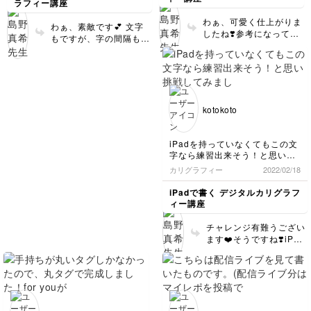
ラフィー講座
わぁ、可愛く仕上がりま
わぁ、素敵です💕 文字
したね❣️参考になって嬉
もですが、字の間隔も揃
しいです💕
っていていい感じで仕上
がっています🌸
kotokoto
iPadを持っていなくてもこの文
字なら練習出来そう！と思い挑
戦してみました(*^▽^*)
カリグラフィー
2022/02/18
アルファベットを繋げて書く時
のコツなどもぜひ知りたいです
iPadで書く デジタルカリグラフ
♪
ィー講座
チャレンジ有難うござい
ます❤️そうですね❣️iPad
がなくてもできます🙏🏻
💕違う動画に文字の繋げ
方等のやり方をお伝えし
ているものもあるので、
よかったら参考にしてく
ださい✨