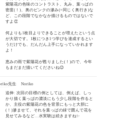
紫陽花の色味のコントラスト、丸み、葉っぱの
密度(！)、奥のピンクの滲み(=同じく奥行き)な
ど、この段階でなかなか描けるものではないで
すよ👏
何よりも1枚目よりできることが増えたという点
が大切です。1枚につき1つ学びを達成するとい
うだけでも、だんだん上手になっていかれます
よ！
恵みの雨で紫陽花が甦りました(！)ので、今年
もまだまだ描いてくださいね😉
Noriko
追伸: 次回の目標の例としては、例えば、しっ
かり描く葉っぱの濃淡にもう少し段階を作ると
か、主役の紫陽花の色を背景にもっと大胆に
(！)滲ませて、それを葉っぱの緑で囲んで花を
見せてみるなど…水実験は続きますね✨