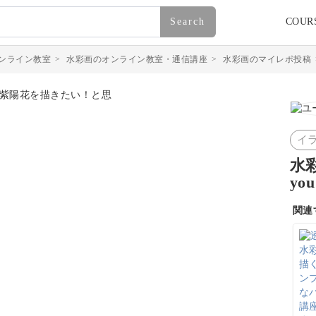
Search
COUR
ンライン教室
>
水彩画のオンライン教室・通信講座
>
水彩画のマイレポ投稿
イ
水
y
関連