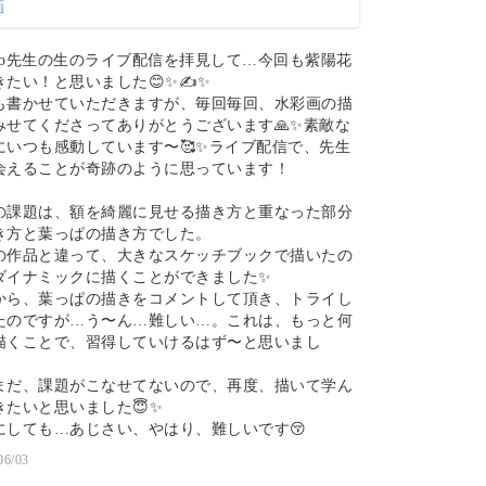
riko先生の生のライブ配信を拝見して…今回も紫陽花
きたい！と思いました😊✨✍️✨
も書かせていただきますが、毎回毎回、水彩画の描
みせてくださってありがとうございます🙏✨素敵な
にいつも感動しています〜🥰✨ライブ配信で、先生
会えることが奇跡のように思っています！
の課題は、額を綺麗に見せる描き方と重なった部分
き方と葉っぱの描き方でした。
の作品と違って、大きなスケッチブックで描いたの
ダイナミックに描くことができました✨
から、葉っぱの描きをコメントして頂き、トライし
たのですが…う〜ん…難しい…。これは、もっと何
描くことで、習得していけるはず〜と思いまし
！
まだ、課題がこなせてないので、再度、描いて学ん
きたいと思いました😇✨
にしても…あじさい、やはり、難しいです😚
06/03