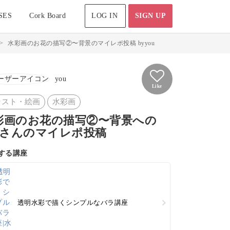
SES
Cork Board
LOG IN
SIGN UP
>
水彩画のお花の描写②〜背景のマイレポ投稿 byyou
you
Like
ラスト・絵画
水彩画
彩画のお花の描写②〜背景への
ouさんのマイレポ投稿
する講座
透明水彩で描くシンプルなバラ講座