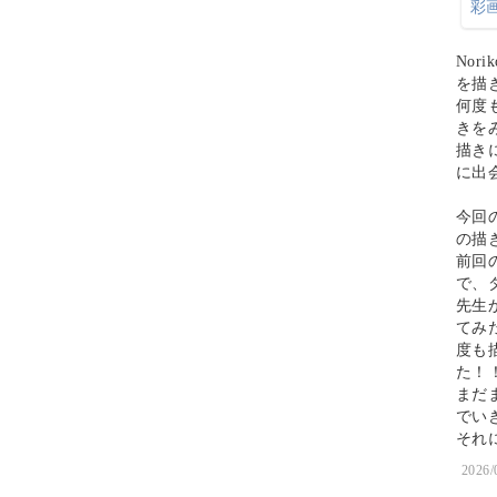
No
を描
何度
きを
描き
に出
今回
の描
前回
で、
先生
てみ
度も
た！
まだ
でい
それ
2026/