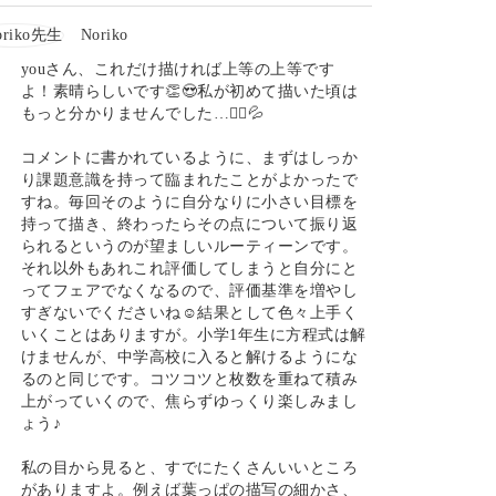
Noriko
youさん、これだけ描ければ上等の上等です
よ！素晴らしいです👏😍私が初めて描いた頃は
もっと分かりませんでした…🤷‍♀️💦
コメントに書かれているように、まずはしっか
り課題意識を持って臨まれたことがよかったで
すね。毎回そのように自分なりに小さい目標を
持って描き、終わったらその点について振り返
られるというのが望ましいルーティーンです。
それ以外もあれこれ評価してしまうと自分にと
ってフェアでなくなるので、評価基準を増やし
すぎないでくださいね☺️結果として色々上手く
いくことはありますが。小学1年生に方程式は解
けませんが、中学高校に入ると解けるようにな
るのと同じです。コツコツと枚数を重ねて積み
上がっていくので、焦らずゆっくり楽しみまし
ょう♪
私の目から見ると、すでにたくさんいいところ
がありますよ。例えば葉っぱの描写の細かさ、