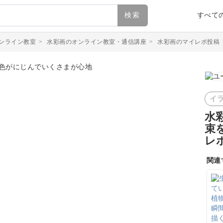
検索
すべて
ンライン教室
>
水彩画のオンライン教室・通信講座
>
水彩画のマイレポ投稿
イ
水
束
レ
関連