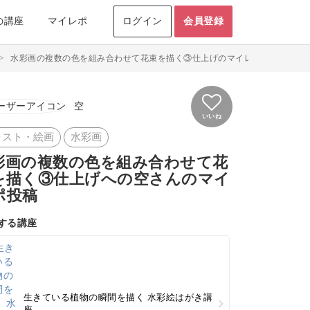
の講座
マイレポ
ログイン
会員登録
>
水彩画の複数の色を組み合わせて花束を描く③仕上げのマイレポ投稿 by空
空
いいね
ラスト・絵画
水彩画
彩画の複数の色を組み合わせて花
を描く③仕上げへの空さんのマイ
ポ投稿
する講座
生きている植物の瞬間を描く 水彩絵はがき講
座