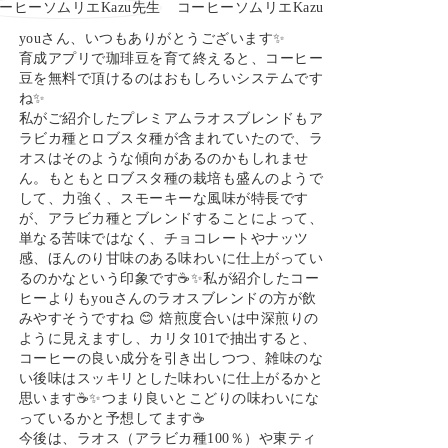
コーヒーソムリエKazu
youさん、いつもありがとうございます✨
育成アプリで珈琲豆を育て終えると、コーヒー
豆を無料で頂けるのはおもしろいシステムです
ね✨
私がご紹介したプレミアムラオスブレンドもア
ラビカ種とロブスタ種が含まれていたので、ラ
オスはそのような傾向があるのかもしれませ
ん。もともとロブスタ種の栽培も盛んのようで
して、力強く、スモーキーな風味が特長です
が、アラビカ種とブレンドすることによって、
単なる苦味ではなく、チョコレートやナッツ
感、ほんのり甘味のある味わいに仕上がってい
るのかなという印象です☕✨私が紹介したコー
ヒーよりもyouさんのラオスブレンドの方が飲
みやすそうですね 😊 焙煎度合いは中深煎りの
ように見えますし、カリタ101で抽出すると、
コーヒーの良い成分を引き出しつつ、雑味のな
い後味はスッキリとした味わいに仕上がるかと
思います☕✨つまり良いとこどりの味わいにな
っているかと予想してます☕
今後は、ラオス（アラビカ種100％）や東ティ