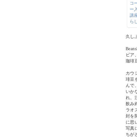
久し
Bea
ビア
珈琲
カウ
琲豆
んで
いか
れ、
飲み
ラオ
封を
に思
写真
ちが