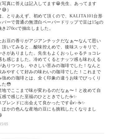
（写真に答えは記入してます😁先生、あってます
😅）
は、とりあえず、初めて頂くので、KALITA101台形
ッパーで普通の無漂白ペーパードリップで豆は15gの
き270ccで抽出しました。
たお豆の香りがアジアンチックだなぁ〜なんて思い
、頂いてみると…酸味控えめで、後味スッキリで、
かさがありました。先生もよくおっしゃるチョコレ
感も感じました。冷めてくるとナッツ感も味わえる
がありつつも、やさしい苦みの珈琲でした！なんと
飲みやすくて好みの味わいの珈琲でした！これまで
み強めの珈琲とは、全く印象の違うお味でびっくり
た😳
産地でここまで味が変わるのだなぁ〜！と改めて自
五感で感じた至福のひとときでした☕✨
スブレンドに出会えて良かったです👍✨☕✨
、ほかの色んな産地の豆にも挑戦したくなりまし

05/05