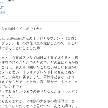
ぶりの珈琲マイレポです☕✨
nsExpressRoasterさんのオリジナルブレンド（コロン
、ブラジル他）の深煎り豆を完飲したので、新しい
豆で頂くことにしました😊
シェという育成アプリで珈琲豆を育て終えると、珈
を無料で頂くことができたので、どの豆にするか悩
、これは、あんまり聞いたことない珍しいお豆がい
なぁ〜と思い、【ラオスブレンド】の名前に惹か
注文し、自宅に届きました。豆渋滞起きないよう、
終えてからだぞ！と自分に言い聞かせ、やっと！の
スブレンドです！
開けてみると、今までの香りとなんか違う！とすぐ
いました。
にもありますが、２種類の大きさの珈琲豆で、どっ
どっち？なんだろか？と思いつつ、あとで調べまし