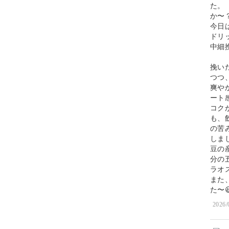
た。
か〜？
今日
ドリ
中細挽
挽い
つつ
爽や
ート
コク
も、
の苦
しまし
豆の
分の
ラオ
また
た〜
2026/