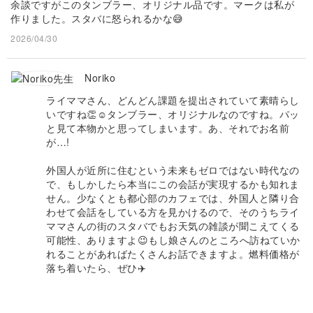
余談ですがこのタンブラー、オリジナル品です。マークは私が
作りました。スタバに怒られるかな😅
2026/04/30
Noriko
ライママさん、どんどん課題を提出されていて素晴らし
いですね👏☺️タンブラー、オリジナルなのですね。パッ
と見て本物かと思ってしまいます。あ、それでお名前
が…!
外国人が近所に住むという未来もゼロではない時代なの
で、もしかしたら本当にこの会話が実現するかも知れま
せん。少なくとも都心部のカフェでは、外国人と隣り合
わせて会話をしている方を見かけるので、そのうちライ
ママさんの街のスタバでもお天気の雑談が聞こえてくる
可能性、ありますよ😉もし娘さんのところへ訪ねていか
れることがあればたくさんお話できますよ。燃料価格が
落ち着いたら、ぜひ✈️