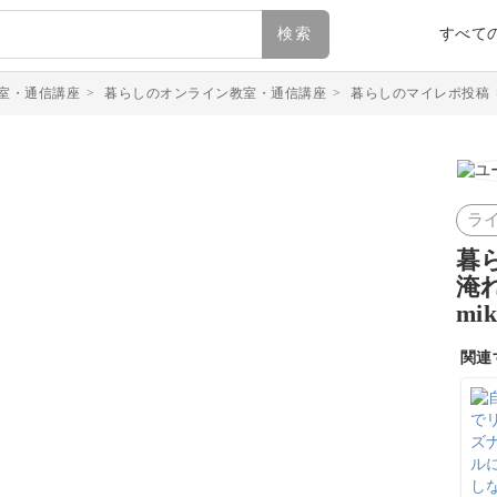
検索
すべて
室・通信講座
>
暮らしのオンライン教室・通信講座
>
暮らしのマイレポ投稿
ラ
暮
淹
mi
関連