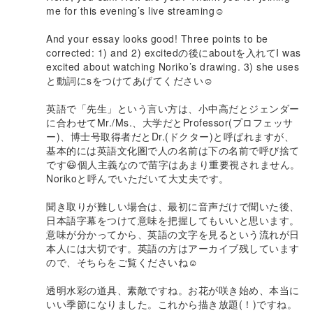
me for this evening’s live streaming☺️
And your essay looks good! Three points to be
corrected: 1) and 2) excitedの後にaboutを入れてI was
excited about watching Noriko’s drawing. 3) she uses
と動詞にsをつけてあげてください☺️
英語で「先生」という言い方は、小中高だとジェンダー
に合わせてMr./Ms.、大学だとProfessor(プロフェッサ
ー)、博士号取得者だとDr.(ドクター)と呼ばれますが、
基本的には英語文化圏で人の名前は下の名前で呼び捨て
です😆個人主義なので苗字はあまり重要視されません。
Norikoと呼んでいただいて大丈夫です。
聞き取りが難しい場合は、最初に音声だけで聞いた後、
日本語字幕をつけて意味を把握してもいいと思います。
意味が分かってから、英語の文字を見るという流れが日
本人には大切です。英語の方はアーカイブ残しています
ので、そちらをご覧くださいね☺️
透明水彩の道具、素敵ですね。お花が咲き始め、本当に
いい季節になりました。これから描き放題(！)ですね。