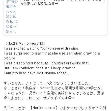
っと楽しめる私"になる〜
【No.29 My homework!】
I was excited watchig Noriko-sensei drawing.
I was surprised to learn that she use salt when drawing a
picture.
I was disapointed because I couldn't draw like that.
But I am confident because I keep drawing.
I am proud to have met Noriko-sensei.
すいません。よくばって、5文になってしまいました。
今、まさに！私自身、Noriko先生から透明水彩画での学びが、
こんなふうに、見事に！？宿題の英語に当てはまるとは、驚き
😳✨まさに、これこそ！サプライズです😊✨
先生のことは、【Noriko-sensei】でよかったでしょうか？？別