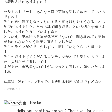
の表現方法がありますか？
セサミストリート、あんな早口で英語を話して放送していたの
ですね！
先生が再生速度をゆっくりにすると聞き取りやすくなることも
学びがありました。自分の耳で聞き取ることの大切さを知りま
した。ありがとうございます👍✨
とはいえ、英単語の意味が勉強不足なので、聞き取れても意味
がわからないという現実に直面しました😅
先生のライブ配信で、少しずつ、慣れていけたら…と思いま
す。
先生の取り上げてくださるコンテンツがとても楽しいので、ま
た、参加させて欲しいです！
まだまだ、未熟者なのですが…今後とも宜しくお願いいたしま
す🙇
写真は、私がいつも使っている透明水彩画の道具です🖌️🎨✨
2026/03/24
Noriko
Hello, you-san! How are you? Thank you for joining