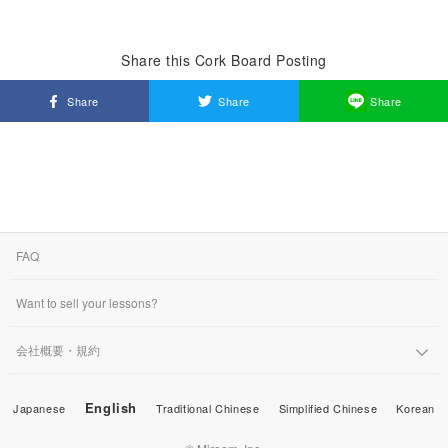
Share this Cork Board Posting
Share
Share
Share
FAQ
Want to sell your lessons?
会社概要・規約
English
Japanese
Traditional Chinese
Simplified Chinese
Korean