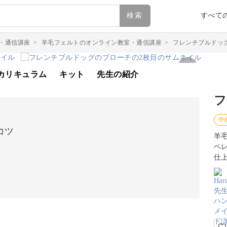
検索
すべて
・通信講座
>
羊毛フェルトのオンライン教室・通信講座
>
フレンチブルドッ
カリキュラム
キット
先生の紹介
フ
中
コツ
羊
ベ
仕