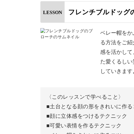
フレンチブルドッグ
LESSON
ボリュームを調整するコツやニードル
ベレー帽をか
作りのポイントをしっかりレッスン。
る方法をご紹
感を活かして
形は同じでもフレンチブルドッグの表
た愛くるしい
ますよ♪
していきます
本物や写真でフレンチブルドッグをた
いきましょう！
〈このレッスンで学べること〉
■土台となる顔の形をきれいに作る
フレンチブルドッグを飼っている方は
■顔に立体感をつけるテクニック
てくださいね♪
■可愛い表情を作るテクニック