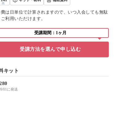
会費は日単位で計算されますので、いつ入会しても無駄
くご利用いただけます。
受講期間：1ヶ月
受講方法を選んで申し込む
料キット
,280
/09/01に発送