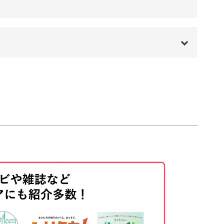
色に変えてみたり、水玉などの模様をつけたりし
ブローチを手作りして、ぜひファッションのポイ
00:00
00:20
01:59
03:33
04:18
15:41
18:10