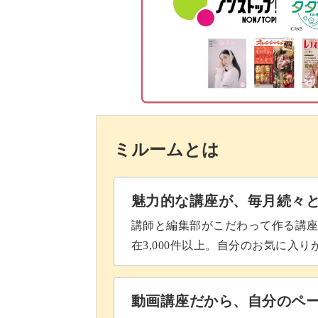
白の羊毛で口元をさす
黒の羊毛で目をさす
白の羊毛でまぶたとおでこをさす
足りない部分に羊毛を足す
ミルームとは
耳にピンクとベージュの羊毛を足
白の羊毛であごにボリュームを出
魅力的な講座が、毎月続々
こげ茶の羊毛で口をさす
講師と編集部がこだわって作る講
在3,000件以上。自分のお気に入
茶色の羊毛で色をつける
ネイビーとこげ茶の羊毛で帽子を
動画講座だから、自分のペ