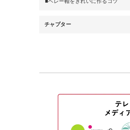
■ベレー帽をきれいに作るコツ
ベレー帽の色を赤や黄色などの明るい
てアレンジしても◎
チャプター
愛嬌たっぷりのフレンチブルドッグの
オープニング
ントにして楽しんでみてくださいね♪
はじめに
使用材料・道具
フェルトに下描きをする
白の羊毛で顔をさす
グレーとこげ茶の羊毛で鼻をさす
白の羊毛で耳をさす