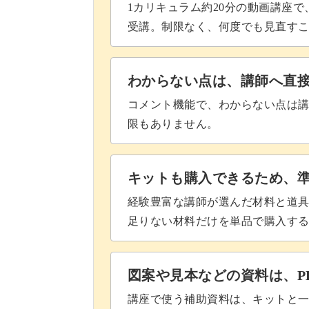
1カリキュラム約20分の動画講座
白とこげ茶の羊毛で手をさす
受講。制限なく、何度でも見直す
茶色の羊毛で輪郭の線をさす
細部を調整する
わからない点は、講師へ直
コメント機能で、わからない点は
オレンジとピンクの羊毛で頬をさ
限もありません。
さし目をつける
フェルトをカットし、ブローチに
キットも購入できるため、
経験豊富な講師が選んだ材料と道
完成♪
足りない材料だけを単品で購入す
図案や見本などの資料は、P
講座で使う補助資料は、キットと一