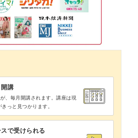
23:15
31:17
37:09
44:32
す
46:46
す
49:35
と開講
52:23
座が、毎月開講されます。講座は現
りがきっと見つかります。
54:50
さす
59:05
ースで受けられる