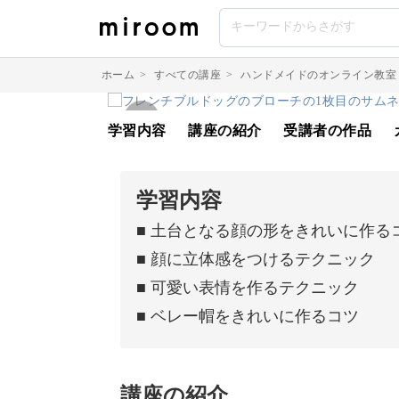
ホーム
>
すべての講座
>
ハンドメイドのオンライン教室
学習内容
講座の紹介
受講者の作品
学習内容
■ 土台となる顔の形をきれいに作る
■ 顔に立体感をつけるテクニック
■ 可愛い表情を作るテクニック
■ ベレー帽をきれいに作るコツ
講座の紹介