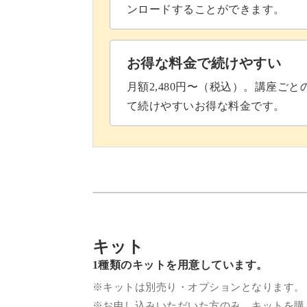
ンロードすることができます。
お得な料金で続けやすい
月額2,480円〜（税込）。講座ご
て続けやすいお得な料金です。
キット
1種類のキットを用意しています。
※キットは別売り・オプションとなります。
※お申し込みいただいた方のみ、キットを購