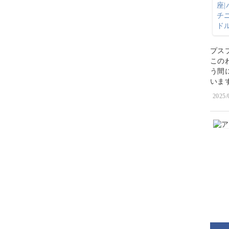
プス
この
う間
いま
2025/