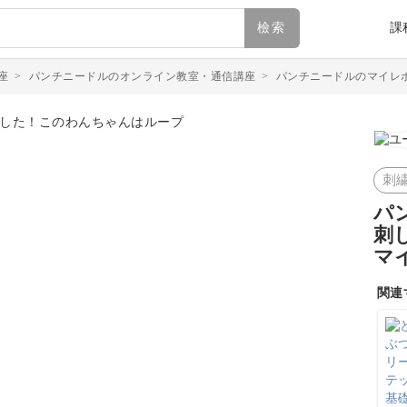
檢索
課
座
>
パンチニードルのオンライン教室・通信講座
>
パンチニードルのマイレ
刺
パ
刺
マ
関連