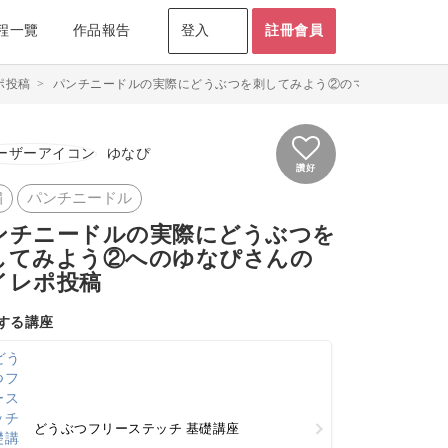
程一覽
作品報告
登入
註冊會員
ポ投稿
>
パンチニードルの実際にどうぶつを刺してみよう②のマイレポ投稿 by
ゆなぴ
讚好
繍
パンチニードル
ンチニードルの実際にどうぶつを
してみよう②へのゆなぴさんの
イレポ投稿
する講座
どうぶつフリーステッチ 基礎講座