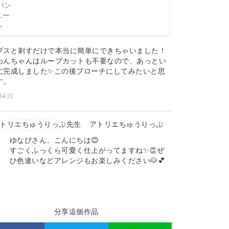
プスと刺すだけで本当に簡単にできちゃいました！
わんちゃんはループカットも不要なので、あっとい
に完成しました✨この後ブローチにしてみたいと思
す。
04/21
アトリエちゅうりっぷ
ゆなぴさん、こんにちは😊
すごくふっくら可愛く仕上がってますね✨👏ぜ
ひ色違いなどアレンジもお楽しみください🐶💕
分享這個作品