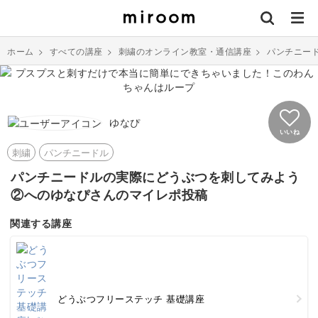
ホーム
>
すべての講座
>
刺繍のオンライン教室・通信講座
>
パンチニー
ゆなぴ
いいね
刺繍
パンチニードル
パンチニードルの実際にどうぶつを刺してみよう
②へのゆなぴさんのマイレポ投稿
関連する講座
どうぶつフリーステッチ 基礎講座