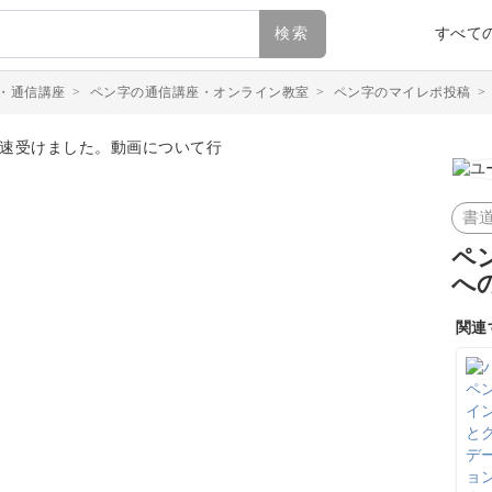
検索
すべて
・通信講座
>
ペン字の通信講座・オンライン教室
>
ペン字のマイレポ投稿
書
ペ
へ
関連