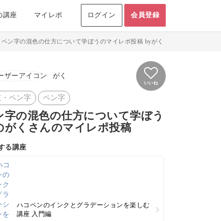
の講座
マイレポ
ログイン
会員登録
>
ペン字の混色の仕方について学ぼうのマイレポ投稿 byがく
がく
いいね
道・ペン字
ペン字
ン字の混色の仕方について学ぼう
のがくさんのマイレポ投稿
する講座
ハコペンのインクとグラデーションを楽しむ
講座 入門編