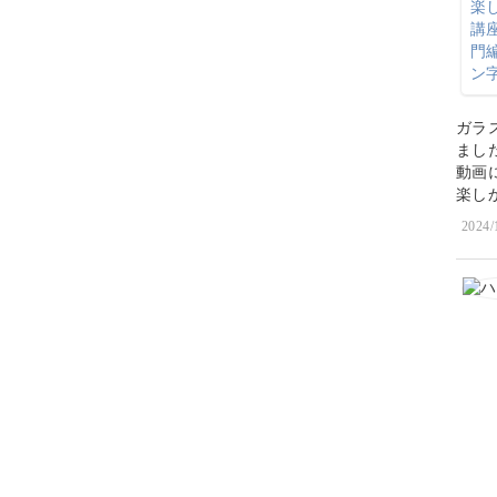
ガラ
まし
動画
楽し
2024/