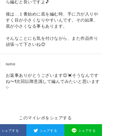
ら編むと良いですよ🎵
後は…１番始めに底を編む時、手に力が入りや
すく目が小さくなりやすいんです。その結果、
底が小さくなる事もあります。
そんなことにも気を付けながら、また作品作り
頑張って下さいね😊
natsu
お返事ありがとうございます😌💓そうなんです
ね〜❗️次回以降意識して編んでみたいと思います
✨
このマイレポをシェアする
シェアする
シェアする
シェアする