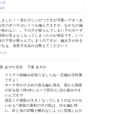
しました！！形が少しいびつですが可愛いです！あ
先生のポーチはいくつも編んでますが、なかなか編
が揃わない…。下の方が膨らんでしまい下のボーダ
模様が見えなくなってしまったのが残念です。いつ
体の下部が膨らんでしまうのですが、編み方がゆる
かなぁ。改善方法あれば教えてください☆
04/28
千葉 あやか
メリヤス細編み頑張りましたね～👏編み目綺麗
ですよ✨
ポーチ等の小さめの底を編む場合、底から側面
の目を拾う時(特にカーブ部分)に目が緩みやす
いんです💡
底近くの側面が大きくなってしまうのはそのせ
いかも!!側面の最初の方の段は、目を編む時
に、針と糸の距離が離れないように意識しなが