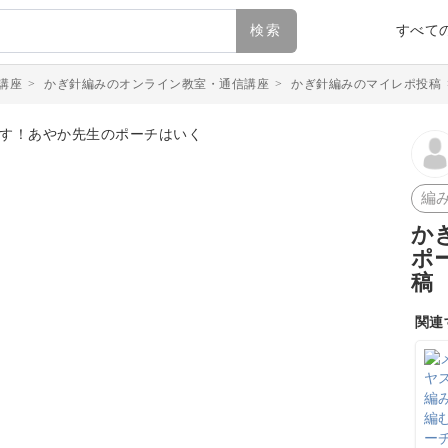
検索
すべて
講座
>
かぎ針編みのオンライン教室・通信講座
>
かぎ針編みのマイレポ投稿
編
か
ポ
稿
関連