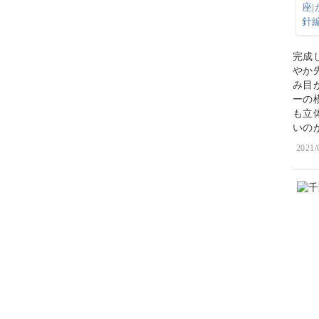
完成
やか
み目
ーの
も立
いの
2021/