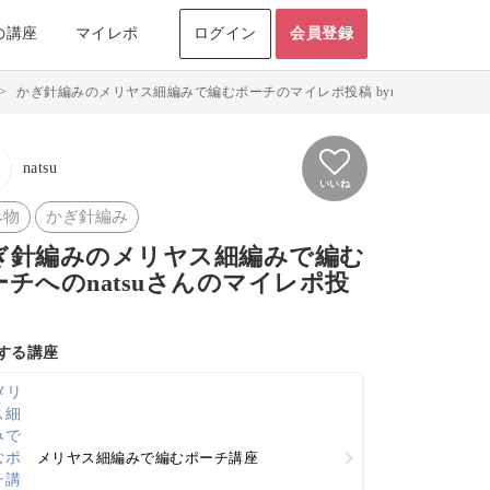
の講座
マイレポ
ログイン
会員登録
>
かぎ針編みのメリヤス細編みで編むポーチのマイレポ投稿 bynatsu
natsu
いいね
み物
かぎ針編み
ぎ針編みのメリヤス細編みで編む
ーチへのnatsuさんのマイレポ投
する講座
メリヤス細編みで編むポーチ講座