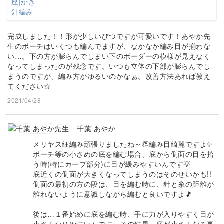
完成しました！！形が少しいびつですが可愛いです！あやか先
生のポーチはいくつも編んでますが、なかなか編み目が揃わな
い…。下の方が膨らんでしまい下のボーダーの模様が見えなく
なってしまったのが残念です。いつも立体の下部が膨らんでし
まうのですが、編み方がゆるいのかなぁ。改善方法あれば教え
てください☆
2021/04/28
千葉 あやか
メリヤス細編み頑張りましたね～👏編み目綺麗ですよ✨
ポーチ等の小さめの底を編む場合、底から側面の目を拾
う時(特にカーブ部分)に目が緩みやすいんです💡
底近くの側面が大きくなってしまうのはそのせいかも!!
側面の最初の方の段は、目を編む時に、針と糸の距離が
離れないように意識しながら編むと良いですよ🎵
後は…１番始めに底を編む時、手に力が入りやすく目が