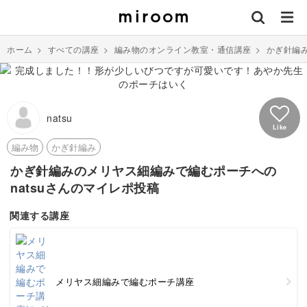
ホーム
>
すべての講座
>
編み物のオンライン教室・通信講座
>
かぎ針編
natsu
Like
編み物
かぎ針編み
かぎ針編みのメリヤス細編みで編むポーチへの
natsuさんのマイレポ投稿
関連する講座
メリヤス細編みで編むポーチ講座