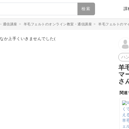
檢索
課
・通信講座
>
羊毛フェルトのオンライン教室・通信講座
>
羊毛フェルトのマ
ハ
羊
マ
さ
関連