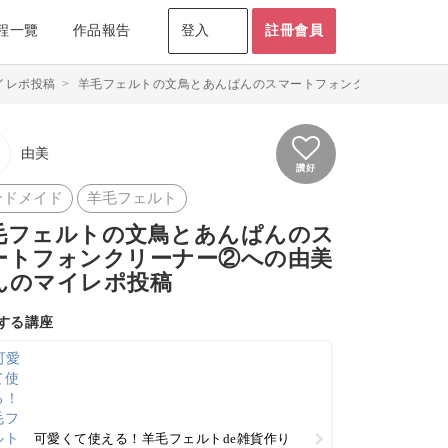
程一覽
作品報告
登入
註冊會員
イレポ投稿
>
羊毛フェルトの文鳥とあんぱんのスマートフォンクリーナー②のマ
由美
讚好
ンドメイド
羊毛フェルト
毛フェルトの文鳥とあんぱんのス
ートフォンクリーナー②への由美
んのマイレポ投稿
する講座
可愛くて使える！羊毛フェルトde雑貨作り