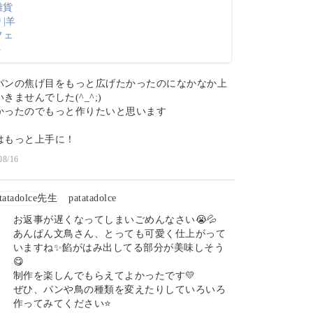
パンの焦げ目をもっと広げたかったのになかなか上
きませんでした(^_^;)
かったのでもっと作りたいと思います
はもっと上手に！
08/16
patatadolce
お返事が遅くなってしまいごめんなさい😭💦
あんぱん文鳥さん、とっても可愛く仕上がって
いますね✨餡がはみ出してる部分が美味しそう
😋
制作を楽しんでもらえてよかったです💛
ぜひ、パンや鳥の種類を変えたりしていろいろ
作ってみてください⭐️