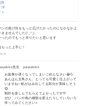
パンの焦げ目をもっと広げたかったのになかなか上
きませんでした(^_^;)
かったのでもっと作りたいと思います
はもっと上手に！
08/16
patatadolce
お返事が遅くなってしまいごめんなさい😭💦
あんぱん文鳥さん、とっても可愛く仕上がって
いますね✨餡がはみ出してる部分が美味しそう
😋
制作を楽しんでもらえてよかったです💛
ぜひ、パンや鳥の種類を変えたりしていろいろ
作ってみてください⭐️