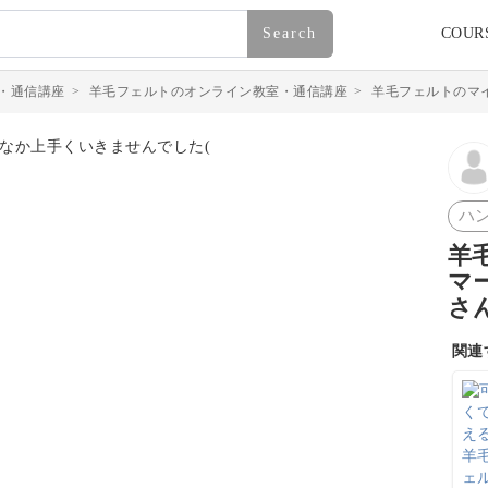
Search
COUR
・通信講座
>
羊毛フェルトのオンライン教室・通信講座
>
羊毛フェルトのマ
ハ
羊
マ
さ
関連