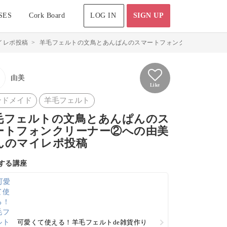
SES
Cork Board
LOG IN
SIGN UP
イレポ投稿
>
羊毛フェルトの文鳥とあんぱんのスマートフォンクリーナー②のマ
由美
Like
ンドメイド
羊毛フェルト
毛フェルトの文鳥とあんぱんのス
ートフォンクリーナー②への由美
んのマイレポ投稿
する講座
可愛くて使える！羊毛フェルトde雑貨作り