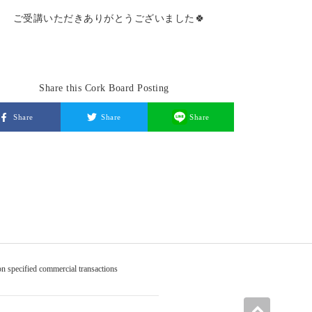
ご受講いただきありがとうございました🍀
Share this Cork Board Posting
Share
Share
Share
on specified commercial transactions