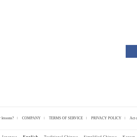
r lessons?
COMPANY
TERMS OF SERVICE
PRIVACY POLICY
Act 
English