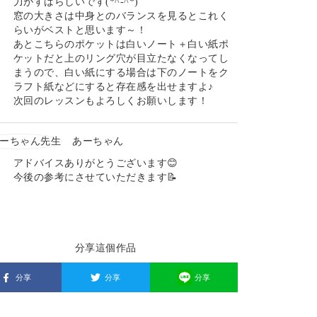
力がすばらしいです(*^-^*)
窓の大きさは中身とのバランスを見るとこれく
らいがベストと思います～！
あとこちらのポケットは白いノート＋白い紙ポ
ケットだと上のリング穴が目立たなくなってし
まうので、白い紙にする場合は下のノートをク
ラフト紙などにすると存在感を出せますよ♪
次回のレッスンもよろしくお願いします！
あーちゃん
アドバイスありがとうございます😊
今後の参考にさせていただきます📝
分享這個作品
分享
分享
分享