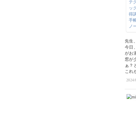
先生
今日
がお
窓が
ぁ？
これ
2024/