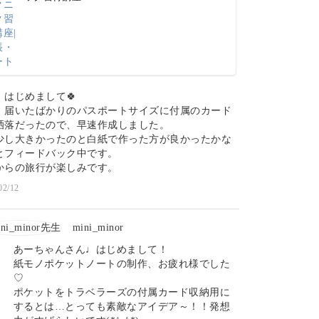
、はじめまして🍀
、届いたばかりのパスポートサイズに付属のカード
洒落だったので、早速作成しました。
少し大きかったのと白紙で作った方が良かったかな
とフィードバック中です。
からの旅行が楽しみです。
02/12
mini_minor
あーちゃんさん♩はじめまして！
紙モノポケットノートの制作、お疲れ様でした
♡
ポケットをトラベラーズの付属カード収納用に
するとは…とっても素敵なアイデア～！！発想