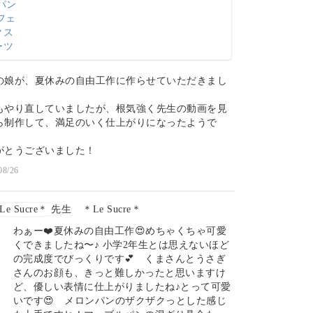
の娘が、夏休みの自由工作に作らせていただきまし
もやり直していましたが、根気強く先生の動画を見
ら制作して、満足のいく仕上がりになったようで
がとうございました！
08/26
＊Le Sucre＊
わぁー❤️夏休みの自由工作😍めちゃくちゃ可愛
くできましたね〜♪ 小学2年生とは思えないほど
の完成度でびっくりです💕 くまさんとうさぎ
さんのお顔も、きっと難しかったと思いますけ
ど、優しい表情に仕上がりましたね♪とって可愛
いです😍 メロンパンのザクザクっとした感じ