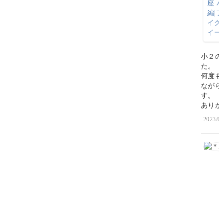
小２
た。
何度
なが
す。
あり
2023/