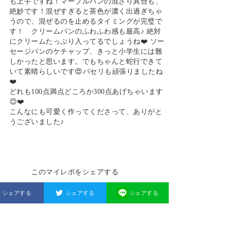
も上手ですね！マーブルパンの混ざり具合も、
絶妙です！混ぜすぎると茶色が濃く出過ぎちゃ
うので、混ぜるのを止めるタイミングが完璧で
す！ クリームパンのふわふわ感も最高♪ 絶対
にクリームたっぷり入ってるでしょうね❤️ ソー
セージパンのケチャップ、きっと小学生には難
しかったと思います。でもちゃんと蛇行できて
いて素晴らしいです😍パセリも頑張りましたね
❤️
どれも100点満点どころか300点あげちゃいます
😊❤️
こんなにも可愛く作ってくださって、ありがと
うございました♪
このマイレポをシェアする
シェアする
シェアする
シェアする