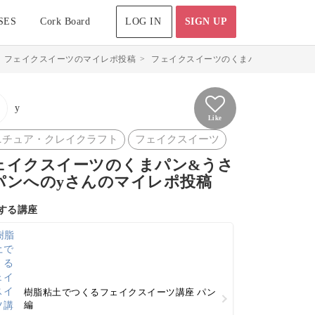
SES
Cork Board
LOG IN
SIGN UP
>
フェイクスイーツのマイレポ投稿
>
フェイクスイーツのくまパン&うさぎパンの
y
Like
ニチュア・クレイクラフト
フェイクスイーツ
ェイクスイーツのくまパン&うさ
パンへのyさんのマイレポ投稿
する講座
樹脂粘土でつくるフェイクスイーツ講座 パン
編