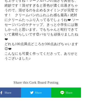
も上手ですね！マーブルパンの混ざり具合も、
絶妙です！混ぜすぎると茶色が濃く出過ぎちゃ
うので、混ぜるのを止めるタイミングが完璧で
す！ クリームパンのふわふわ感も最高♪ 絶対
にクリームたっぷり入ってるでしょうね❤️ ソー
セージパンのケチャップ、きっと小学生には難
しかったと思います。でもちゃんと蛇行できて
いて素晴らしいです😍パセリも頑張りましたね
❤️
どれも100点満点どころか300点あげちゃいます
😊❤️
こんなにも可愛く作ってくださって、ありがと
うございました♪
Share this Cork Board Posting
Share
Share
Share