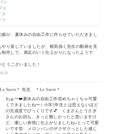
の娘が、夏休みの自由工作に作らせていただきまし
もやり直していましたが、根気強く先生の動画を見
ら制作して、満足のいく仕上がりになったようで
がとうございました！
08/26
＊Le Sucre＊
わぁー❤️夏休みの自由工作😍めちゃくちゃ可愛
くできましたね〜♪ 小学2年生とは思えないほど
の完成度でびっくりです💕 くまさんとうさぎ
さんのお顔も、きっと難しかったと思いますけ
ど、優しい表情に仕上がりましたね♪とって可愛
いです😍 メロンパンのザクザクっとした感じ