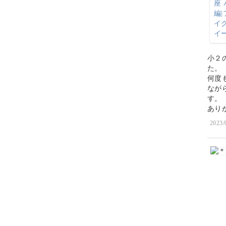
小２
た。
何度
なが
す。
あり
2023/