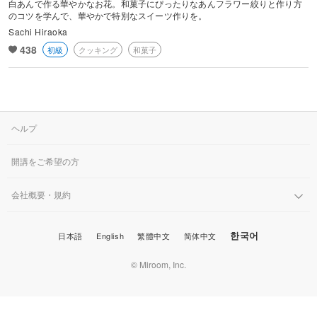
白あんで作る華やかなお花。和菓子にぴったりなあんフラワー絞りと作り方
け講座も開催。「好きを仕事に♡」SNSを使った集客講座やセミナー
のコツを学んで、華やかで特別なスイーツ作りを。
など多方面で活躍中。
Sachi Hiraoka
書籍に作品提供
438
初級
クッキング
和菓子
おとな可愛い年賀状ムック本（インプレス社）2017年
ヘルプ
開講をご希望の方
会社概要・規約
한국어
日本語
English
繁體中文
简体中文
© Miroom, Inc.