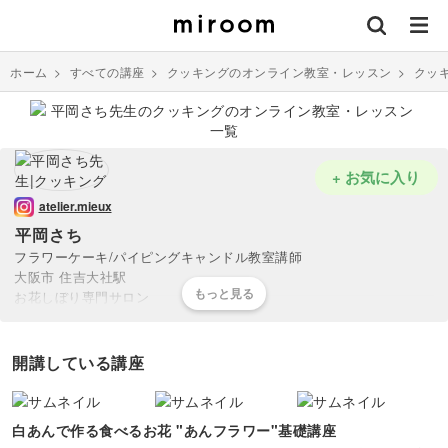
ホーム
>
すべての講座
>
クッキングのオンライン教室・レッスン
>
クッ
+ お気に入り
atelier.mieux
平岡さち
フラワーケーキ/パイピングキャンドル教室講師
大阪市 住吉大社駅
お花しぼり専門サロン
atelier mieux（アトリエミュー）を主宰
あんこ、クリーム、石鹸、キャンドルをきゅんとときめく可愛いお花
開講している講座
に変身させる技術とふんわり可愛い独自の世界観に魅了された多くの
ファンが国内に留まらず海外からもレッスンに参加。
白あんで作る食べるお花 "あんフラワー"基礎講座
また100名を超える卒業生を輩出した自身の経験を生かしママ起業向