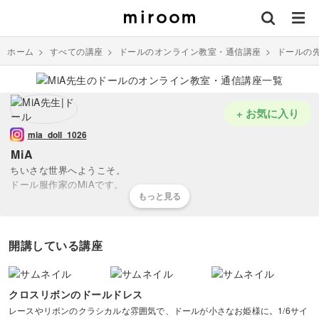
ホーム
>
すべての講座
>
ドールのオンライン教室・通信講座
>
ドールの
+ お気に入り
mia_doll_1026
MiA
ちいさな世界へようこそ。
ドール服作家のMiAです。
ドール服専用のプリント生地やレース、素材を使用し可愛らしいロリ
ィタ系のお洋服をつくっています。
開講している講座
きっかけは娘達のお人形さんごっこ。
「この子 お洋服これしか ないの」
という言葉がスイッチとなり、
クロスリボンのドールドレス
お洋服を作りを始めました。
レースやリボンのクラシカルな雰囲気で、ドールが小さなお姫様に。1/6サイ