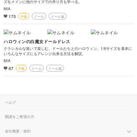
ズをメインに他のサイズでの作り方も学べる。
今では私の方がちいさな世界に夢中になっています。
MiA
皆さんも ちいさな その子に
175
中級
ドール
ドール服
お洋服を作ってみませんか？
(﹡ˆ﹀ˆ﹡)
ハロウィンの白魔女ドールドレス
クラシカルな装いで楽しむ、ドールたちとのハロウィン。1/6サイズを基本に
いろんなサイズにもアレンジ出来る方法を解説。
MiA
87
中級
ドール
ドール服
ヘルプ
開講をご希望の方
会社概要・規約