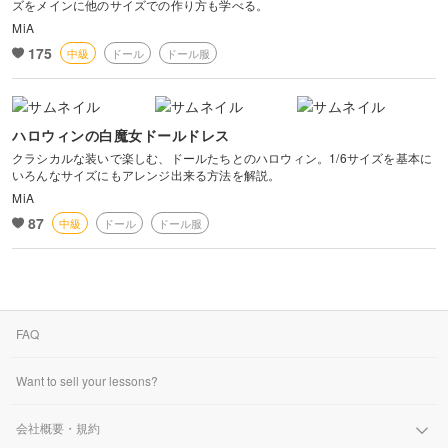
ズをメインに他のサイズでの作り方も学べる。
今では私の方がちいさな世界に夢中になっています。
MiA
皆さんも ちいさな その子に
175
中級
ドール
ドール服
お洋服を作ってみませんか？
(﹡ˆ﹀ˆ﹡)
ハロウィンの白魔女ドールドレス
クラシカルな装いで楽しむ、ドールたちとのハロウィン。1/6サイズを基本に
いろんなサイズにもアレンジ出来る方法を解説。
MiA
87
中級
ドール
ドール服
FAQ
Want to sell your lessons?
会社概要・規約