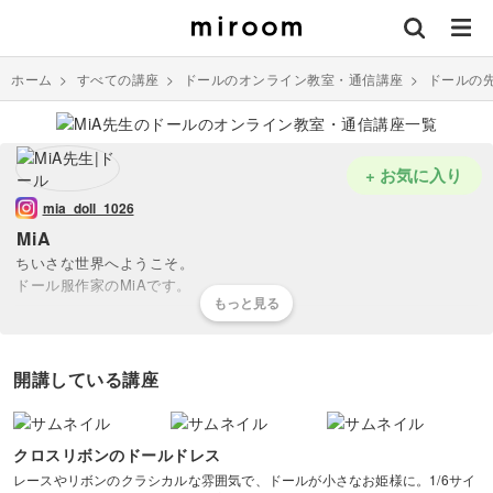
ホーム
>
すべての講座
>
ドールのオンライン教室・通信講座
>
ドールの
+ お気に入り
mia_doll_1026
MiA
ちいさな世界へようこそ。
ドール服作家のMiAです。
ドール服専用のプリント生地やレース、素材を使用し可愛らしいロリ
ィタ系のお洋服をつくっています。
開講している講座
きっかけは娘達のお人形さんごっこ。
「この子 お洋服これしか ないの」
という言葉がスイッチとなり、
クロスリボンのドールドレス
お洋服を作りを始めました。
レースやリボンのクラシカルな雰囲気で、ドールが小さなお姫様に。1/6サイ