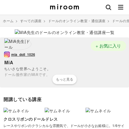
ホーム
>
すべての講座
>
ドールのオンライン教室・通信講座
>
ドールの
+ お気に入り
mia_doll_1026
MiA
ちいさな世界へようこそ。
ドール服作家のMiAです。
ドール服専用のプリント生地やレース、素材を使用し可愛らしいロリ
ィタ系のお洋服をつくっています。
開講している講座
きっかけは娘達のお人形さんごっこ。
「この子 お洋服これしか ないの」
という言葉がスイッチとなり、
クロスリボンのドールドレス
お洋服を作りを始めました。
レースやリボンのクラシカルな雰囲気で、ドールが小さなお姫様に。1/6サイ