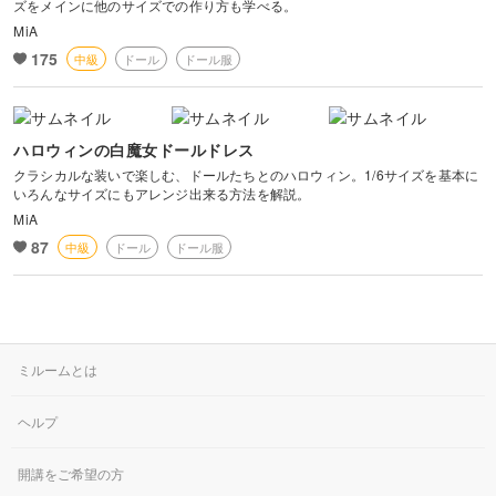
ズをメインに他のサイズでの作り方も学べる。
今では私の方がちいさな世界に夢中になっています。
MiA
皆さんも ちいさな その子に
175
中級
ドール
ドール服
お洋服を作ってみませんか？
(﹡ˆ﹀ˆ﹡)
ハロウィンの白魔女ドールドレス
クラシカルな装いで楽しむ、ドールたちとのハロウィン。1/6サイズを基本に
いろんなサイズにもアレンジ出来る方法を解説。
MiA
87
中級
ドール
ドール服
ミルームとは
ヘルプ
開講をご希望の方