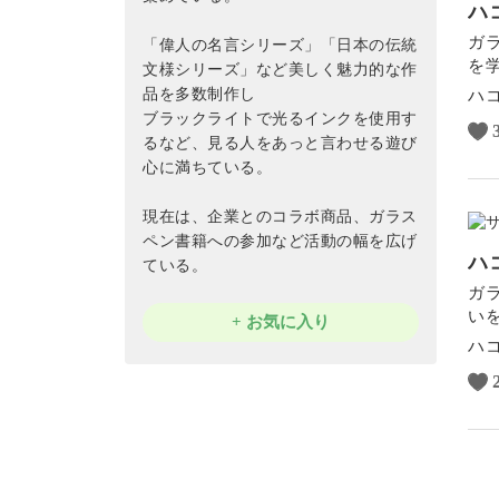
ハ
ガ
「偉人の名言シリーズ」「日本の伝統
を
文様シリーズ」など美しく魅力的な作
品を多数制作し
ハ
ブラックライトで光るインクを使用す
るなど、見る人をあっと言わせる遊び
心に満ちている。
現在は、企業とのコラボ商品、ガラス
ペン書籍への参加など活動の幅を広げ
ハ
ている。
ガ
い
+ お気に入り
ハ