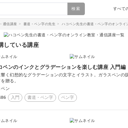
検索
すべて
・通信講座
>
書道・ペン字の先生
>
ハコペン先生の書道・ペン字のオンライ
講している講座
コペンのインクとグラデーションを楽しむ講座 入門編
に響く幻想的なグラデーションの文字とイラスト。ガラスペンの
ドを贈る。
コペン
486
入門
書道・ペン字
ペン字