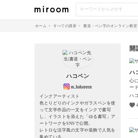
ホーム
>
すべての講座
>
書道・ペン字のオンライン教室
開
ハ
ハコペン
心
m_hakoppen
ー
ハ
インクアーティスト
色とりどりのインクやガラスペンを使
って文学作品の一文をインクで書写
し、イラストを添えた「ゆる書写」ア
ートワークをSNSで公開。
レトロな活字風の文字や装飾で人気を
集めている。