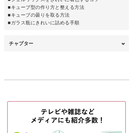
◆ジェルワックスの溶かし方
■キューブ型の作り方と整える方法
◆ジェルワックスをきれいに着色するコツ
■キューブの曇りを取る方法
◆キューブ型の作り方と整える方法
■ガラス瓶にきれいに詰める手順
◆キューブの曇りを取る方法
◆ガラス瓶にきれいに詰める手順
チャプター
完成度の高いキューブキャンドルを作るために、
オープニング
00:00
工程をしっかり確認しながらマスターしていきましょう。
はじめに
00:12
使用材料・道具
00:23
今回はパープルとホワイトを使用した大人っぽいイメージ
シリコンスプレーをモールドにかける
02:15
に仕上げましたが、
組み合わせるカラーによって、がらりとイメージが変わり
ワックスを溶かして着色しモールドに流し
02:41
入れる
ます。
2回目のワックスを着色し流し入れる
05:32