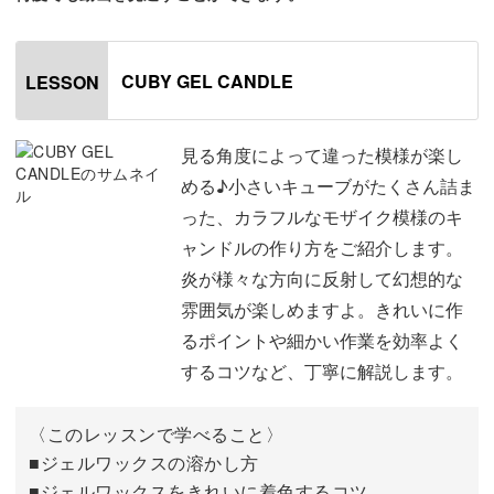
ルは、
炎が様々な方向に反射して幻想的な雰囲気に。
CUBY GEL CANDLE
LESSON
ポイントで入っている小さなお花が、より可愛さをアップ
してくれます。
見る角度によって違った模様が楽し
める♪小さいキューブがたくさん詰ま
今回はこれまでよりも細かい作業が多くなりますが、
った、カラフルなモザイク模様のキ
完成したときの嬉しさは格別！コツコツと頑張って作りま
ャンドルの作り方をご紹介します。
しょう。
炎が様々な方向に反射して幻想的な
雰囲気が楽しめますよ。きれいに作
きれいに作るポイントや細かい作業を効率よくするコツな
るポイントや細かい作業を効率よく
ど、
するコツなど、丁寧に解説します。
Maro先生がわかりやすく丁寧に解説していきますよ♪
〈このレッスンで学べること〉
具体的なポイントは、
■ジェルワックスの溶かし方
■ジェルワックスをきれいに着色するコツ