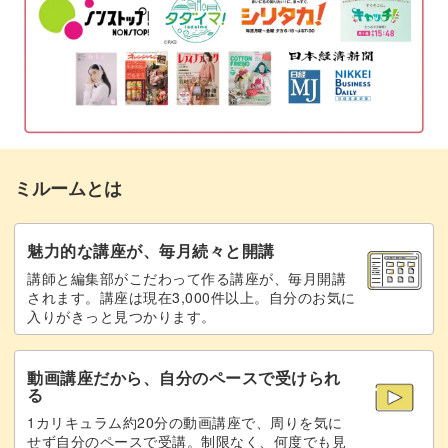
ブルー×ホワイトで涼しげに、ピンク×ホワイトで可愛く、
3色、4色とたくさんのカラーでモザイク模様を作っても素
3回目のワックスを溶かして流し入れ、お花
08:12
敵です。
を入れる
型から外し形を整える
12:51
お花のキューブの数を増やして華やかにしたり、
お花以外の不燃性のアイテムを入れても◎
温めてくもりを取る
17:45
ミルームとは
瓶にワックスを詰める
20:12
今回のように規則正しくキューブを入れたり、
ランダムに入れてアレンジしたりと入れ方を変えるだけで
芯を座金にセットし固定する
魅力的な講座が、毎月続々と開講
28:23
も変化が楽しめます。
講師と編集部がこだわって作る講座が、毎月開講
カットしたジェルワックスを詰める
29:28
されます。講座は現在3,000件以上。自分のお気に
入りがきっと見つかります。
ぜひこの機会にキューブキャンドルの作り方をマスターし
溶かしたジェルワックスを注ぐ
31:08
て、
オリジナルキャンドル作りの幅を広げましょう♪
動画講座だから、自分のペースで受けられ
芯をカットしてデコレーションして完成♪
33:03
る
1カリキュラム約20分の動画講座で、周りを気に
まとめ
34:11
せず自分のペースで受講。制限なく、何度でも見