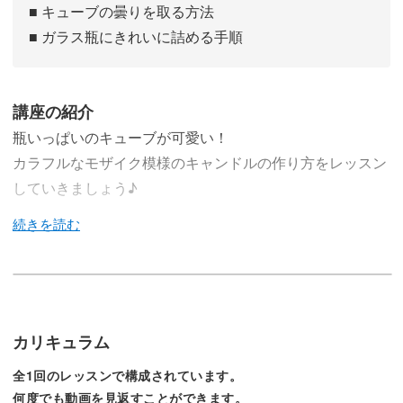
■ キューブの曇りを取る方法
■ ガラス瓶にきれいに詰める手順
講座の紹介
瓶いっぱいのキューブが可愛い！
カラフルなモザイク模様のキャンドルの作り方をレッスン
していきましょう♪
今回のレッスンでは、小さいキューブがたくさん詰まった
カラフルなモザイク模様のキャンドルの作り方をレクチャ
ーしていきます♪
カリキュラム
全1回のレッスンで構成されています。
見る角度によって違った模様が楽しめるモザイクキャンド
何度でも動画を見返すことができます。