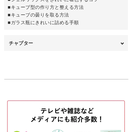
◆ジェルワックスの溶かし方
■キューブ型の作り方と整える方法
◆ジェルワックスをきれいに着色するコツ
■キューブの曇りを取る方法
◆キューブ型の作り方と整える方法
■ガラス瓶にきれいに詰める手順
◆キューブの曇りを取る方法
◆ガラス瓶にきれいに詰める手順
チャプター
完成度の高いキューブキャンドルを作るために、
オープニング
00:00
工程をしっかり確認しながらマスターしていきましょう。
はじめに
00:12
使用材料・道具
00:23
今回はパープルとホワイトを使用した大人っぽいイメージ
シリコンスプレーをモールドにかける
02:15
に仕上げましたが、
組み合わせるカラーによって、がらりとイメージが変わり
ワックスを溶かして着色しモールドに流し
02:41
入れる
ます。
2回目のワックスを着色し流し入れる
05:32