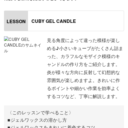
ルは、
炎が様々な方向に反射して幻想的な雰囲気に。
CUBY GEL CANDLE
LESSON
ポイントで入っている小さなお花が、より可愛さをアップ
してくれます。
見る角度によって違った模様が楽し
める♪小さいキューブがたくさん詰ま
今回はこれまでよりも細かい作業が多くなりますが、
った、カラフルなモザイク模様のキ
完成したときの嬉しさは格別！コツコツと頑張って作りま
ャンドルの作り方をご紹介します。
しょう。
炎が様々な方向に反射して幻想的な
雰囲気が楽しめますよ。きれいに作
きれいに作るポイントや細かい作業を効率よくするコツな
るポイントや細かい作業を効率よく
ど、
するコツなど、丁寧に解説します。
Maro先生がわかりやすく丁寧に解説していきますよ♪
〈このレッスンで学べること〉
具体的なポイントは、
■ジェルワックスの溶かし方
■ジェルワックスをきれいに着色するコツ