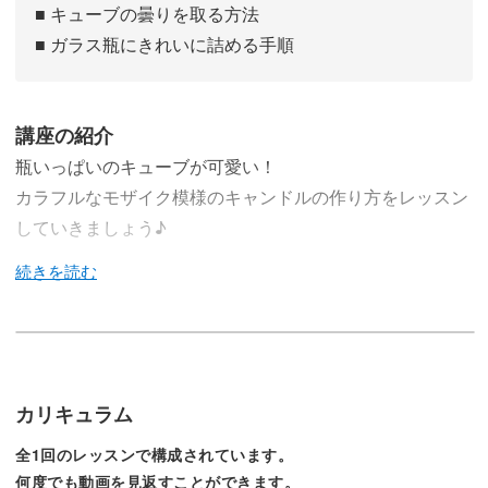
■ キューブの曇りを取る方法
■ ガラス瓶にきれいに詰める手順
講座の紹介
瓶いっぱいのキューブが可愛い！
カラフルなモザイク模様のキャンドルの作り方をレッスン
していきましょう♪
今回のレッスンでは、小さいキューブがたくさん詰まった
カラフルなモザイク模様のキャンドルの作り方をレクチャ
ーしていきます♪
カリキュラム
全1回のレッスンで構成されています。
見る角度によって違った模様が楽しめるモザイクキャンド
何度でも動画を見返すことができます。