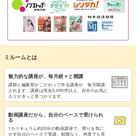
ブルー×ホワイトで涼しげに、ピンク×ホワイトで可愛く、
3色、4色とたくさんのカラーでモザイク模様を作っても素
3回目のワックスを溶かして流し入れ、お花
08:12
敵です。
を入れる
型から外し形を整える
12:51
お花のキューブの数を増やして華やかにしたり、
お花以外の不燃性のアイテムを入れても◎
温めてくもりを取る
17:45
ミルームとは
瓶にワックスを詰める
20:12
今回のように規則正しくキューブを入れたり、
ランダムに入れてアレンジしたりと入れ方を変えるだけで
芯を座金にセットし固定する
魅力的な講座が、毎月続々と開講
28:23
も変化が楽しめます。
講師と編集部がこだわって作る講座が、毎月開講
カットしたジェルワックスを詰める
29:28
されます。講座は現在3,000件以上。自分のお気に
入りがきっと見つかります。
ぜひこの機会にキューブキャンドルの作り方をマスターし
溶かしたジェルワックスを注ぐ
31:08
て、
オリジナルキャンドル作りの幅を広げましょう♪
動画講座だから、自分のペースで受けられ
芯をカットしてデコレーションして完成♪
33:03
る
1カリキュラム約20分の動画講座で、周りを気に
まとめ
34:11
せず自分のペースで受講。制限なく、何度でも見