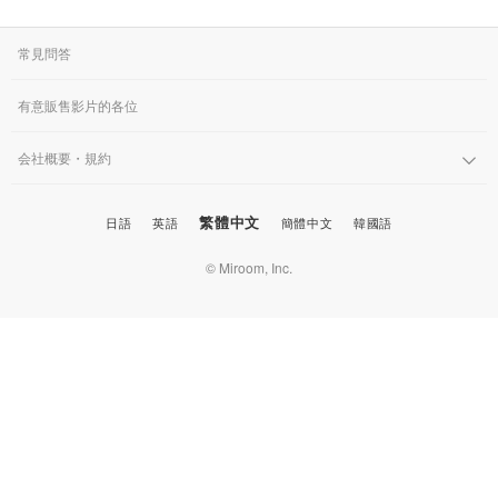
のでしょうか？
常見問答
有意販售影片的各位
会社概要・規約
繁體中文
日語
英語
簡體中文
韓國語
© Miroom, Inc.