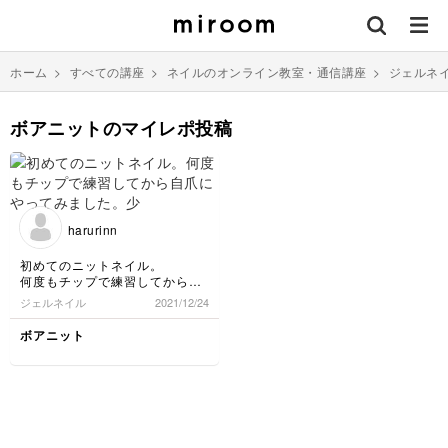
ホーム
>
すべての講座
>
ネイルのオンライン教室・通信講座
>
ジェルネ
ボアニットのマイレポ投稿
harurinn
初めてのニットネイル。
何度もチップで練習してから自
爪にやってみました。少し失敗
ジェルネイル
2021/12/24
のところもあるけど、可愛くで
きたと思います。
ボアニット
先生の説明が丁寧でわかりやす
かったです。
ボアパウダーをかけたところ
が、ザラザラでニット感があっ
て可愛いけど、服などに引っか
かりがあるので、バフをかけま
した。本当はかけない方がいい