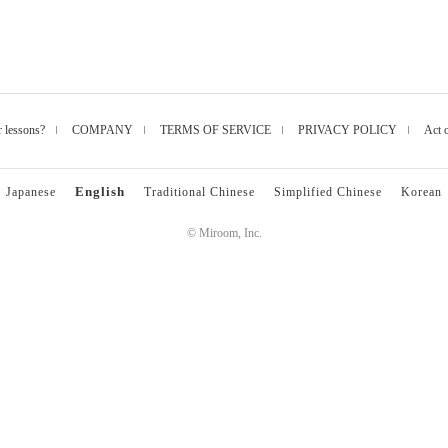
r lessons?
COMPANY
TERMS OF SERVICE
PRIVACY POLICY
Act 
English
Japanese
Traditional Chinese
Simplified Chinese
Korean
© Miroom, Inc.