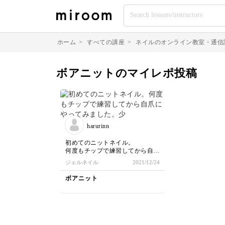
ホーム
>
すべての講座
>
ネイルのオンライン教室・通信
ボアニットのマイレポ投稿
harurinn
初めてのニットネイル。
何度もチップで練習してから自爪
にやってみました。少し失敗のと
ジェルネイル
2021/12/24
ころもあるけど、可愛くできたと
思います。
ボアニット
先生の説明が丁寧でわかりやすか
ったです。
ボアパウダーをかけたところが、
ザラザラでニット感があって可愛
いけど、服などに引っかかりがあ
るので、バフをかけました。本当