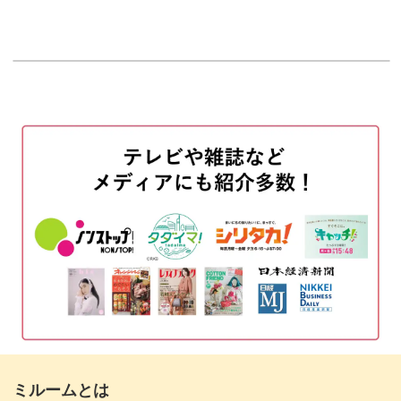
「サロンではスピーディーに作りたいけど、アートに妥協
はしたくない！」というネイリストさんに向けて、簡単な
はじめに
00:12
のに凝って見えるRiyo先生ならではのテクニックをぎっし
使用道具
00:38
り詰め込んでいます。
ゴールドの箔をのせる
03:35
基本的な作り方をマスターしたら、アレンジは自由自在。
花びらの配置を変えたり、色味を変えたりしながら秋にふ
ベースのカラーを塗布する
05:43
さわしいフラワーデザインを楽しんでくださいね。
マットトップでコーティングをする
09:11
これからの季節に重宝する大人っぽいお花のアートを習得
お花の描き方解説
10:50
して、ぜひ毎日のサロンワークに活かしてみてはいかがで
花びらを描く
13:29
しょうか♪
お花のラインを描く
18:27
花芯を描く
24:02
ミルームとは
ゴールドの箔をのせる
25:54