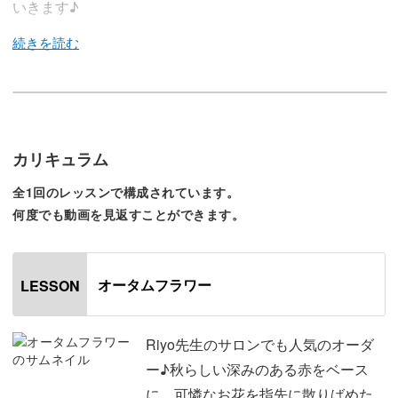
いきます♪
今回のレッスンでは、Riyo先生のサロンでもオーダーの多
いエレガントな雰囲気のフラワーアートの作り方を大公
開！
カリキュラム
全1回のレッスンで構成されています。
シンプルな工程だけで繊細なアートに見せるコツや、「お
何度でも動画を見返すことができます。
花のアートが可愛くなり過ぎてしまう…」とお悩みの方に
向けて大人の女性らしく綺麗目に仕上げるためのコツもお
伝えしますよ。
オータムフラワー
LESSON
秋らしい深みのある赤をベースに、可憐なお花を指先に散
Riyo先生のサロンでも人気のオーダ
りばめた大人可愛いフラワーアートの作り方を徹底解説し
ー♪秋らしい深みのある赤をベース
ていきます♪
に、可憐なお花を指先に散りばめた