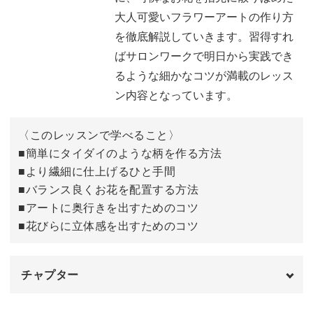
大人可愛いフラワーアートの作り方
具体的なポイントとしては、
を徹底解説していきます。習得すれ
ばサロンワークで明日から実践でき
◆簡単にタイダイのような柄を作る方法
るような細かなコツが満載のレッス
◆より繊細に仕上げるひと手間
ン内容となっています。
◆バランス良くお花を配置する方法
◆アートに奥行きを出すためのコツ
〈このレッスンで学べること〉
◆花びらに立体感を出すためのコツ
■簡単にタイダイのような柄を作る方法
習得すればサロンワークで明日から実践できるような細か
■より繊細に仕上げるひと手間
なコツが満載のレッスン内容となっています。
■バランス良くお花を配置する方法
■アートに奥行きを出すためのコツ
■花びらに立体感を出すためのコツ
今回のアートと合わせる他のお爪には、同色系のカラーや
チャプター
クリーム系の色味を使うのがベター◎♪
オープニング
00:00