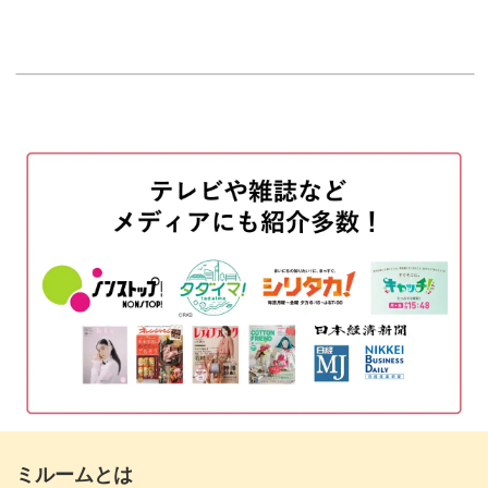
「サロンではスピーディーに作りたいけど、アートに妥協
はしたくない！」というネイリストさんに向けて、簡単な
はじめに
00:12
のに凝って見えるRiyo先生ならではのテクニックをぎっし
使用道具
00:38
り詰め込んでいます。
ゴールドの箔をのせる
03:35
基本的な作り方をマスターしたら、アレンジは自由自在。
花びらの配置を変えたり、色味を変えたりしながら秋にふ
ベースのカラーを塗布する
05:43
さわしいフラワーデザインを楽しんでくださいね。
マットトップでコーティングをする
09:11
これからの季節に重宝する大人っぽいお花のアートを習得
お花の描き方解説
10:50
して、ぜひ毎日のサロンワークに活かしてみてはいかがで
花びらを描く
13:29
しょうか♪
お花のラインを描く
18:27
花芯を描く
24:02
ミルームとは
ゴールドの箔をのせる
25:54