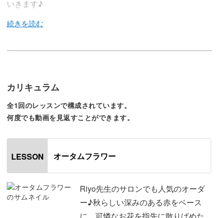
いきます♪
今回のレッスンでは、Riyo先生のサロンでもオーダーの多
いエレガントな雰囲気のフラワーアートの作り方を大公
開！
カリキュラム
全1回のレッスンで構成されています。
シンプルな工程だけで繊細なアートに見せるコツや、「お
何度でも動画を見返すことができます。
花のアートが可愛くなり過ぎてしまう…」とお悩みの方に
向けて大人の女性らしく綺麗目に仕上げるためのコツもお
伝えしますよ。
オータムフラワー
LESSON
秋らしい深みのある赤をベースに、可憐なお花を指先に散
Riyo先生のサロンでも人気のオーダ
りばめた大人可愛いフラワーアートの作り方を徹底解説し
ー♪秋らしい深みのある赤をベース
ていきます♪
に、可憐なお花を指先に散りばめた