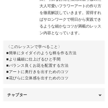
大人可愛いフラワーアートの作り方
具体的なポイントとしては、
を徹底解説していきます。習得すれ
ばサロンワークで明日から実践でき
◆簡単にタイダイのような柄を作る方法
るような細かなコツが満載のレッス
◆より繊細に仕上げるひと手間
ン内容となっています。
◆バランス良くお花を配置する方法
◆アートに奥行きを出すためのコツ
〈このレッスンで学べること〉
◆花びらに立体感を出すためのコツ
■簡単にタイダイのような柄を作る方法
習得すればサロンワークで明日から実践できるような細か
■より繊細に仕上げるひと手間
なコツが満載のレッスン内容となっています。
■バランス良くお花を配置する方法
■アートに奥行きを出すためのコツ
■花びらに立体感を出すためのコツ
今回のアートと合わせる他のお爪には、同色系のカラーや
チャプター
クリーム系の色味を使うのがベター◎♪
オープニング
00:00