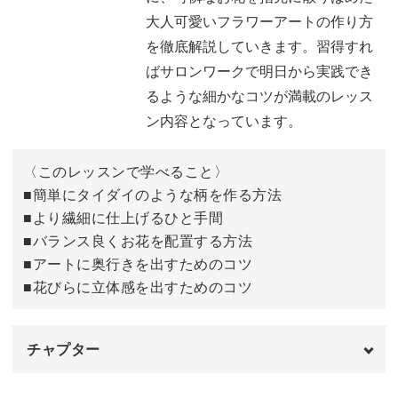
大人可愛いフラワーアートの作り方
具体的なポイントとしては、
を徹底解説していきます。習得すれ
ばサロンワークで明日から実践でき
◆簡単にタイダイのような柄を作る方法
るような細かなコツが満載のレッス
◆より繊細に仕上げるひと手間
ン内容となっています。
◆バランス良くお花を配置する方法
◆アートに奥行きを出すためのコツ
〈このレッスンで学べること〉
◆花びらに立体感を出すためのコツ
■簡単にタイダイのような柄を作る方法
習得すればサロンワークで明日から実践できるような細か
■より繊細に仕上げるひと手間
なコツが満載のレッスン内容となっています。
■バランス良くお花を配置する方法
■アートに奥行きを出すためのコツ
■花びらに立体感を出すためのコツ
今回のアートと合わせる他のお爪には、同色系のカラーや
チャプター
クリーム系の色味を使うのがベター◎♪
オープニング
00:00