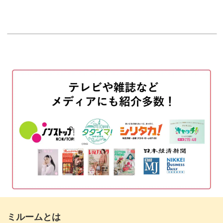
「サロンではスピーディーに作りたいけど、アートに妥協
はしたくない！」というネイリストさんに向けて、簡単な
はじめに
00:12
のに凝って見えるRiyo先生ならではのテクニックをぎっし
使用道具
00:38
り詰め込んでいます。
ゴールドの箔をのせる
03:35
基本的な作り方をマスターしたら、アレンジは自由自在。
花びらの配置を変えたり、色味を変えたりしながら秋にふ
ベースのカラーを塗布する
05:43
さわしいフラワーデザインを楽しんでくださいね。
マットトップでコーティングをする
09:11
これからの季節に重宝する大人っぽいお花のアートを習得
お花の描き方解説
10:50
して、ぜひ毎日のサロンワークに活かしてみてはいかがで
花びらを描く
13:29
しょうか♪
お花のラインを描く
18:27
花芯を描く
24:02
ミルームとは
ゴールドの箔をのせる
25:54