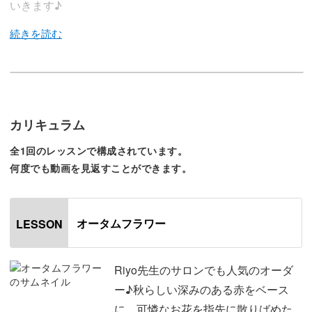
いきます♪
今回のレッスンでは、Riyo先生のサロンでもオーダーの多
いエレガントな雰囲気のフラワーアートの作り方を大公
開！
カリキュラム
全1回のレッスンで構成されています。
シンプルな工程だけで繊細なアートに見せるコツや、「お
何度でも動画を見返すことができます。
花のアートが可愛くなり過ぎてしまう…」とお悩みの方に
向けて大人の女性らしく綺麗目に仕上げるためのコツもお
伝えしますよ。
オータムフラワー
LESSON
秋らしい深みのある赤をベースに、可憐なお花を指先に散
Riyo先生のサロンでも人気のオーダ
りばめた大人可愛いフラワーアートの作り方を徹底解説し
ー♪秋らしい深みのある赤をベース
ていきます♪
に、可憐なお花を指先に散りばめた