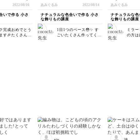
しまいました🤭
リームの５本抜くところで苦戦し
た🤭
2022/08/16
あみぐるみ
2022/08/14
あみぐるみ
方がちょっと小さ
ましたが、何とか完成しました✌️
できたり、蓋が締
合いで作る 小さ
ナチュラルな色合いで作る 小さ
ナチュラルな色
たので、工夫して
な飾りもの講座
な飾りもの講座
ード紐と、ミニポ
部分を作って、何
ク完成おめでとう
1日1つのペース😳✨ す
ミラー
た。ちょっと不恰
ます🎉たくさんレ
ごいたくさん作ってくれ
の方は
、リベンジしたい
て頂きとっても嬉
てるんですね💕 ケーキ
よね
す❤️ 蓋の閉め方
もお上手👏🎂 次はトラ
から周
されていてステキ
ンクでしょうか？ 頑張
もしれ
ンクが仕上がりま
ってください💪💪💪
ー👏
pio
渉