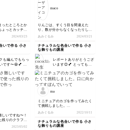
いました😆 またぜひよ
maco
ろしくお願いいたします
🙏😊
まったところとか
りんごは、すくう目を間違えた
ちょっとカッチリ
り、数が分からなくなったりして
うリベンジしたい
何度もほどいてやり直してようや
2024/03/23
あみぐるみ
2024/03/21
でも楽しく編めた
く出来ました。わかってくると楽
です！
しくなってきましま。カゴは終始
合いで作る 小さ
ナチュラルな色合いで作る 小さ
楽しかったですが、もっと綺麗に
な飾りもの講座
できるよう沢山作っていきたいな
と思いました。
クも編んでもらっ
レポートありがとうござ
です〜😆💕 す
います😊💕 とっても可
手に仕上がってま
愛いりんごのかご🍎が出
み方のコツを掴ん
来上がりましたね〜😆
と、思い通りに編
かご作り楽しんで頂けて
うになってくると
良かったです✨ 1回目よ
す😊 ぜひいろい
り2回目と何回か作って
ma
てみて下さい😍
いくうちに理解も深まる
と思います😊ぜひ作って
ミニチュアのカゴを作ってみたく
みてくださいね☺️
て挑戦しました。
口に向かってすぼんでいってる気
あみぐるみ
2022/10/11
がします(笑)
難しいですね〜！
これはこれで気に入っています！
た残りのクラフト
ナチュラルな色合いで作る 小さ
lesson２のカゴにも挑戦してみま
ので長さが足りず
な飾りもの講座
2023/05/02
す。
も歪みの原因でし