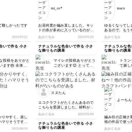
mi_co*
maco
て難しかったです
お花何度か編み直しました。キッ
ゆるくなってし
トの糸が多めに入っているのがあ
あるので、もう
部分が曲がってし
りがたいです😊カゴの縁飾り編
四角く編めるよ
2024/05/21
あみぐるみ
2024/05/20
あみぐるみ
はそこに気をつけ
みとギリギリで✂️するのが難し
なと思います。
ます。不格好だけ
かったです。
し、お気に入り
合いで作る 小さ
ナチュラルな色合いで作る 小さ
ナチュラルな色
満足です😊
な飾りもの講座
な飾りもの講座
な投稿をありがと
マイレポ投稿ありがとう
トラン
います🎂 全体の
ございます😊 とっても
て嬉しい
スもバッチリなケ
かわいいお花🌸ですね✨
ごく上
す💕 いちご小さ
かごもとてもきれいに仕
す✨編
むの難しいですよ
上がっています！ ぜひ
でくる
もいまだに苦戦し
また違うカラーでも作っ
めるよ
でもとても綺麗に
てみてくださいね☺️
思いま
スヌたん
いますー😊 次も
ろ作っ
よーちん
んでみて下さい☺️
エコクラフトがたくさんあるので
ポ楽しみにしてい
こちらを受講しました。材料がな
いものがあるのでまだ全部は出来
あみぐるみ
2023/05/09
てませんが、トランクケースが出
かりやすく、楽し
編み目の正確さ
来て大満足です。
ハマりそうです！
他の作品で使っ
ナチュラルな色合いで作る 小さ
丸よりも四角の方が難しかったで
革にしてみまし
バンドで作った
な飾りもの講座
2023/06/10
あみぐるみ
す。
継ぎ足ししたの