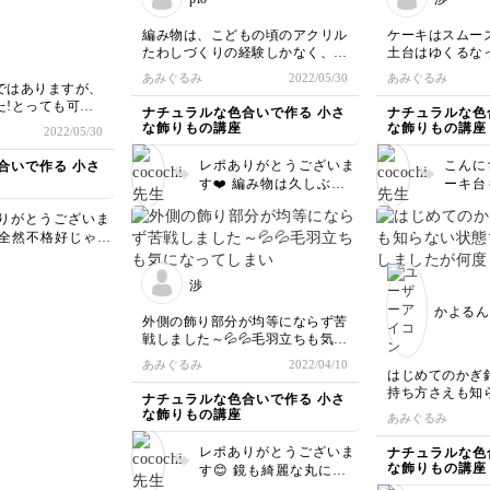
編み物は、こどもの頃のアクリル
ケーキはスムー
たわしづくりの経験しかなく、ほ
土台はゆくるな
ぼ初挑戦でした。
で、あんまりう
あみぐるみ
2022/05/30
あみぐるみ
何目編んだか分からなくなった
ですーー😭
ではありますが、
り、隙間ができたりして、何度も
た!とっても可愛
ナチュラルな色合いで作る 小さ
ナチュラルな色
何度も編み直してついに完成しま
りました。娘が気
な飾りもの講座
な飾りもの講座
2022/05/30
した！
奪われました、、
りんごとバスケットを編んだこと
レポありがとうございま
こんに
合いで作る 小さ
で、材料や編み方によって、形も
くって、練習しよ
す❤️ 編み物は久しぶり
ーキ台
強度も雰囲気も全然違うものがつ
だったんですねー😆でも
に出来
くれることが分かり、編み物の無
りがとうございま
とってもお上手です✨ 何
土台部
限の可能性にわくわくしていま
💕全然不格好じゃな
度も編み直してくれたな
いです
す。
よ！ むしろキレ
んて、愛着が湧きますね
ても上
色々編めるようになったら、どん
めています✨✨娘
💕 おっしゃる通り編み
思いま
なものをつくろうか、今から楽し
渉
も気に入ってもら
物は無限の可能性がらあ
かな？
みです。
しいですね❤️ ぜ
かよるん
ると私も思います😊ぜひ
💪😆
外側の飾り部分が均等にならず苦
さん作ってみて下
いろいろ挑戦してみて下
戦しました～💦💦毛羽立ちも気に
😍
さいね👍👍👍
なってしまい…力を入れすぎなの
あみぐるみ
2022/04/10
でしょうか？？でも一番作ってみ
はじめてのかぎ
たかった作品なので、とても楽し
持ち方さえも知
ナチュラルな色合いで作る 小さ
くできました💓
かなり苦戦はし
な飾りもの講座
あみぐるみ
何度も動画を見
し、ようやくリ
レポありがとうございま
ナチュラルな色
きました！
な飾りもの講座
す😊 鏡も綺麗な丸に仕
どうしても緩く
上がっていて、お上手で