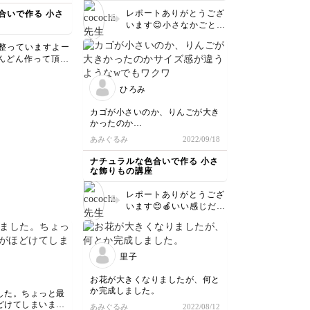
レポートありがとうござ
合いで作る 小さ
くて2本で作った
います😊小さなかごとっ
目が出てしまい失
てもかわいいですね❤️
整っていますよー
すぼんでいるのもかわい
材料を揃えて
どんどん作って頂き
いデザインだと思います
たいと思います！
です😍 2個目もぜ
😍 ぜひレッスン2のカゴ
てみて下さいー💕
も作って見てください😆
ひろみ
カゴが小さいのか、りんごが大き
かったのか
サイズ感が違うようなw
あみぐるみ
2022/09/18
でもワクワクしながら楽しんで作
れました♪
ナチュラルな色合いで作る 小さ
な飾りもの講座
レポートありがとうござ
います😊🍎いい感じだと
思いますよ😍 ワクワク
して下さり、嬉しいです
❤️ 引き続きぜひ編んで
下さいね✨✨
里子
お花が大きくなりましたが、何と
か完成しました。
した。ちょっと最
どけてしまいまし
あみぐるみ
2022/08/12