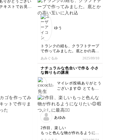
ありがとうござい
ですね😊 慣れるまでは
的な事だったので
テキストでお見せ
少し難しいですが、コツ
！これは最重要だ
と良かったですよ
を掴むと楽しくなると思
クラフト専用を購
 申し訳ありません
います。中のリンゴもお
く切れないし、仕
️ ハサミはよく切れる
上手ですし、カゴもかわ
す。次回は購入し
ト専用の方がいい
ゆう
いいです💕ぜひまた編ん
れません。 クラ
でみてくださいね☺️
ね♪♪
ンドをさくのには
ンドというプラス
トランクの紐も、クラフトテープ
のバンド(ダンボ
で作ってみました。底とかの高い
梱包に使用するよ
互いに入れ込んでいくところが、
あみぐるみ
2025/09/10
めのバンド)を使
なかなか、均等に入れられず硬く
きやすいので調べ
て、大変でしたがとても可愛らし
ナチュラルな色合いで作る 小さ
ください😊 作品
くて、中に何を入れようか考える
な飾りもの講座
もキレイに仕上が
だけでワクワクします。ありがと
ます😍初めてとは
うございました。
マイレポ投稿ありがとう
いくらい👏 PPバ
ございます😊 とても形
の割き方は別の講
がきれいに編めていま
の編み方で説明し
す〜😍クラフトテープで
ので、良かったら
作った紐もステキです💕
してみてください
小さなトランク、何を入
れようかワクワクします
あゆみ
よね☺️
2作目、楽しい
もっと色んな物が作れるようにな
りたい😊