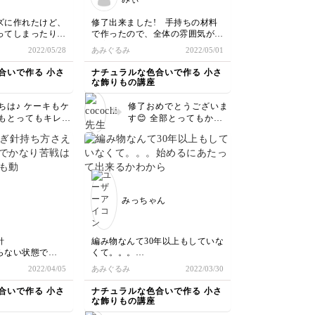
ズに作れたけど、
修了出来ました! 手持ちの材料
ってしまったり
で作ったので、全体の雰囲気が少
まくいかなかった
し変わりましたが、可愛らしい小
2022/05/28
あみぐるみ
2022/05/01
物を自分で作れて嬉しかったです
合いで作る 小さ
ナチュラルな色合いで作る 小さ
な飾りもの講座
ちは♪ ケーキもケ
修了おめでとうございま
もとってもキレイ
す😊 全部とってもかわ
ていますよー❤️
いいですー❤️オリジナル
分は力加減が難し
も入って、本当にステキ
よね😅 でもとっ
です😍 カゴのアレンジ
手にできていると
もいいですねー👏✨ また
す✨次はトランク
続編も良かったらお願い
頑張って下さいー
します🙇‍♂️🙇‍♂️🙇‍♂️ 本当にあ
みっちゃん
りがとうございました💕
針
編み物なんて30年以上もしていな
らない状態で
くて。。。
ましたが
始めるにあたって出来るかわから
2022/04/05
あみぐるみ
2022/03/30
て失敗を繰り返
ない為全て100均で揃えて挑戦し
ンゴの形が完成で
ました。
合いで作る 小さ
ナチュラルな色合いで作る 小さ
クラフトバンドは他のはしらない
な飾りもの講座
なってしまうので
ですがちょっと毛羽立つ感じなん