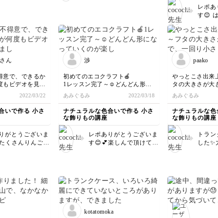
動画と同じ形に
レポあ
す✨ 毛羽立ちを減らすに
だまだかかりそ
す😊
は、ハサミで1本ずつに
ゆっくりと学ん
で、受
切るときに出来るだけま
ます
とうご
っすぐに切ることを心が
チャレ
けることですかねー😅
いです
良かったら意識しなが
とは思
ら、また作ってみて下さ
さん
渉
paako
手です
い🙏 よろしくお願いし
けてみ
ます🙇‍♂️
得意で、できるか
初めてのエコクラフト🍎
やっとこさ出来
度もビデオを見な
1レッスン完了～☺️どんどん形に
タの大きさが大
。りんごの大きさ
なっていくのが楽しくて楽しく
回り小さくしま
2022/03/22
あみぐるみ
2022/03/18
あみぐるみ
😅カゴ編みも
て…次のレッスンも楽しみ💛
随分と大きさが
の後の課題も頑張
すね…
合いで作る 小さ
ナチュラルな色合いで作る 小さ
ナチュラルな色
🎶
な飾りもの講座
な飾りもの講座
りがとうございま
レポありがとうございま
トラン
💕たくさんりんご編
す😊💕楽しんで頂けて良
した✨
いたんですね🍎か
かったです❤️ とてもキ
かなり
んごもお花もとっ
レイに仕上がっています
ともあ
上手です✨✨ 残り
ねー👏 次のレッスンも
習して
スンも頑張って下
ぜひよろしくお願いしま
かって
💕
す🙇‍♂️
合って
です
手な仕
ありが
kotatomoka
🙏🙏