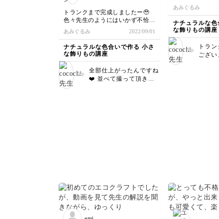
ごのようになって
あみぐるみ
そのため、蓋の
トランクまで完成しましたー🥹
くなり、隙間が
色々先生のようにはいかず不恰好
ナチュラルな色
まりにくくなっ
だったりするけれど、とっても楽
な飾りもの講座
あみぐるみ
2022/09/01
上に残りのスエ
しかったです💕子どもたちにせが
ンポンで留める
まれているので練習にもっと作り
トラン
ナチュラルな色合いで作る 小さ
とか完成しまし
ます💪🏻
な飾りもの講座
ござい
好ですが、また
ポ送っ
と、思います💪
全部仕上がったんですね
しいで
❤️ 並べて撮って頂きあ
も工夫
りがとうございます😊す
なトラ
ごくキレイに仕上がって
したね
います✨✨✨ ぜひ何個も
作ってみて下さいね😆
また第2弾もお待ちして
おります❤️
emi