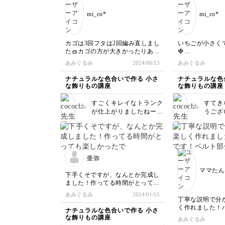
mi_co*
mi_co*
カゴは3回フタは2回編み直しまし
いちごが小さく
た🧺カゴの方が大きかったりあち
🍓
こち曲がっているけど完成できて
ケーキ台の足の
あみぐるみ
2024/06/15
あみぐるみ
よかったです😊達成感しかあり
まいました。次
ません🍀
て作ろうと思い
ナチュラルな色合いで作る 小さ
ナチュラルな色
ど可愛くできて大
な飾りもの講座
な飾りもの講座
すごくキレイなトランク
すてき
が仕上がりましたねー😍
うござ
納得いくまで作って下さ
バラン
って、ほんとにすごい👏
ーキで
です☺️ 達成感ありまし
くて編
たよね💕 お疲れ様でし
ね。私
た✨
ます。
亜弥
編めて
ママたん
ぜひ編
下手くそですが、なんとか完成し
マイレ
ました！作ってる時間がとっても
ます✨
楽しかったです！
あみぐるみ
2024/01/15
丁寧な説明で分
く作れました！
ナチュラルな色合いで作る 小さ
ベルト部分は本
な飾りもの講座
あみぐるみ
た。