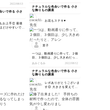
2022/08/13
ナチュラルな色合いで作る 小さ
な飾りもの講座
合いで作る 小さ
お花もステキ♥️
もお上手👏 最後
ほどけやすいです
先にボンド留めて
りに貼るといいか
ないです😊
里子
一つは、動画通りに作って、２個
目、３個目は、少し大きめだった
りと、アレンジしてみました。り
あみぐるみ
2022/08/12
んごは、最初大きくなりすぎ、５
個目でやっと小ぶりに作れまし
ナチュラルな色合いで作る 小さ
た。
な飾りもの講座
レポありがとうございま
す😊 大きさを変えて作
って頂いたんですね❤️ 5
個も👍✨すごいお上手で
すー😆
みぃ