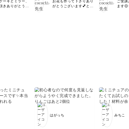
ケーキとミラー、
お花も作って下さりあり
ご受講
方が理解でき、慣
チャレンジしてみます♪♪
ます。あと基本
頂きありがとうご
がとうございます💕とて
ます
気がしてます！
すが、ハサミ！
す💕 編み目も揃
もバランス良く仕上がっ
できる
と思いました！
てとてもキレイに
ています🌸 持ち手をつ
ね☺️
入しないとうま
います☺️ 編み方
けるのも可愛いと思いま
🙇‍♀
上がりが悪いで
出来てきたら、オ
すので、ぜひチャレンジ
クラフ
て頑張ります！
ルの作品も作れる
してみてくださいね🥰
かもし
練習あるのみです
なると思います🥰
フトバ
PPバ
チック
ールの
うな固
うと割
てみて
はとて
ってい
思えな
ンドで
座の傘
ている
参考に
♡
はがっち
みちこ