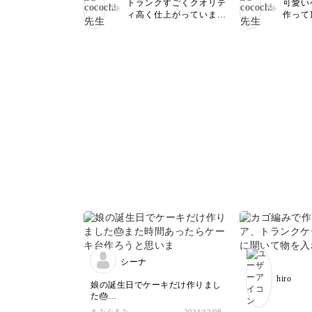
トランクすごくクオリテ
可愛い
た。徐々に編み
ィ高く仕上がっています
作って
れてきたような
ー👏 完璧ですね💕︎ 引き
ざいま
続きぜひいろいろ編んで
ってい
みてください😊マイレポ
編めて
投稿楽しみにしています
を理解
🥰
リジナ
ように
シーナ
hiro
娘の誕生日でケーキだけ作りまし
た🎂
また時間あったらケーキ台作ろう