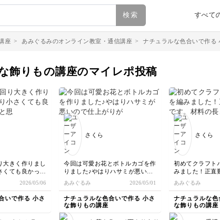
検索
すべて
講座
>
あみぐるみのオンライン教室・通信講座
>
ナチュラルな色合いで作る
さな飾りもの講座のマイレポ投稿
さくら
さくら
り大きく作りまし
今回は可愛お花とボトルカゴを作
初めてクラフト
さくても良かった
りました♪やはりハサミが悪いの
みました！正直
てます。ミラーの
で仕上がりがよくないです。（ハ
材料の長さを言
2026/05/06
あみぐるみ
2026/05/01
あみぐるみ
上がりが少し大き
サミ購入予定）しかも段数がよく
トで見せてくだ
。出来上がりの寸
わからなくて、おそらく一段？！
いと思いました
合いで作る 小さ
ナチュラルな色合いで作る 小さ
ナチュラルな色
ないので編み加減
少ないです。でも飾ったら可愛く
で、要所では止
な飾りもの講座
な飾りもの講座
が変わってくるこ
なりました！こちらは持ち手をつ
せてもらえると
いとと思いまし
けてカゴにしてもいいですね。再
らなくてもよい