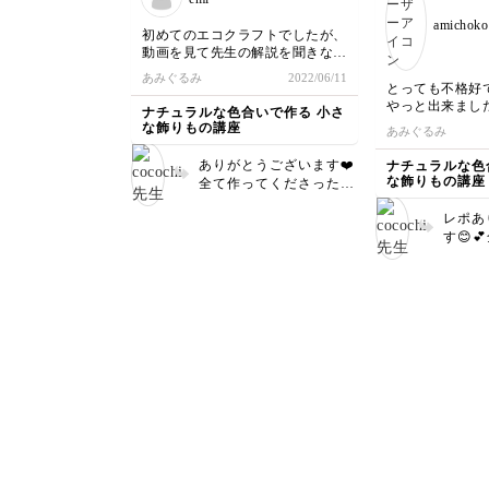
amichoko
初めてのエコクラフトでしたが、
動画を見て先生の解説を聞きなが
ら、ゆっくりペースでしたがよう
あみぐるみ
2022/06/11
やくすべて作ることができました
とっても不格好
✨とても可愛いです。ありがとう
やっと出来まし
ナチュラルな色合いで作る 小さ
ございました！
くて、楽しく作
な飾りもの講座
あみぐるみ
新しい講座にもチャレンジします
に入って、すぐ
ので、またよろしくお願いいたし
（笑）
ありがとうございます❤️
ナチュラルな色
ます😊
またたくさんつ
な飾りもの講座
全て作ってくださったん
うと思います!
ですね😆とってもお上手
レポあ
👏👏👏 エコクラフト初
す😊
めてとは思えないくらい
いです
キレイに仕上がってます
イに編
ね😊 ぜひぜひ新しい講
さんに
座にもチャレンジしてく
えて嬉
ださい🙏 レポお待ちし
ひたく
ています。 本当にあり
さいね
がとうございました💕