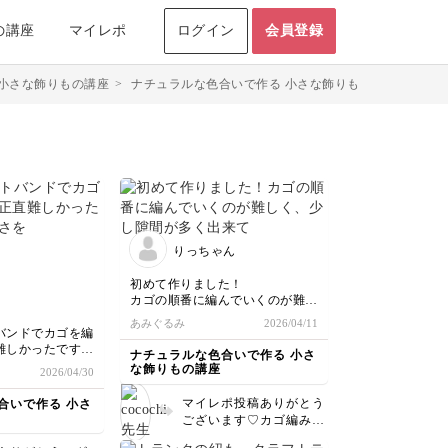
の講座
マイレポ
ログイン
会員登録
 小さな飾りもの講座
>
ナチュラルな色合いで作る 小さな飾りもの講座のマイレ
りっちゃん
初めて作りました！
カゴの順番に編んでいくのが難し
く、少し隙間が多く出来てしまい
あみぐるみ
2026/04/11
ました。
バンドでカゴを編
まだ材料が残ってるで、復習もか
難しかったです。
ナチュラルな色合いで作る 小さ
ねて再チャレンジしたいです✨
葉ではなくテキス
な飾りもの講座
2026/04/30
さるとわかりやす
。進みが早いの
マイレポ投稿ありがとう
合いで作る 小さ
まってアップで見
ございます♡カゴ編み初
動画をいちいち戻
めて編んでくださったの
ので助かると思い