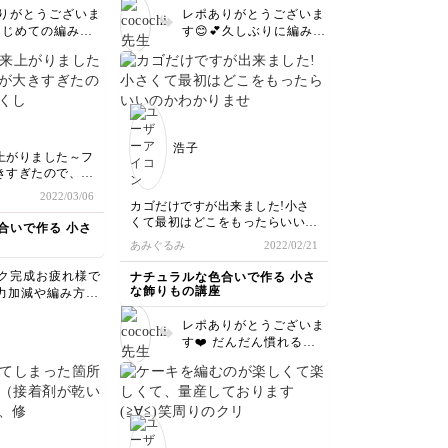
なるまで時間はま
でもうちょい良いものがいいか
りがとうございま
レポありがとうございま
うですが
も。。と思いました。。
 はじめての編み物
す😊💕久しぶりに編み物
でいきたいと思い
リンゴ編むのに1日。。
講して頂きありが
して頂いたんですね🧶
本当に24時間くらいかけてやっと
ざいます❤️何度も
こちらの講座を選んでも
出来ました💦笑
ンジして頂き嬉し
らえて嬉しいです❤️ ク
まだ始末のやり方が上手に出来な
🙌 そして初めて
ラフトバンドはたしかに
くて適当ですが。。。
えないくらいお上
100均のものは毛羽立っ
でもめちゃくちゃ楽しかった〜
✨✨🍎 ぜひぜひ続
てしまいますよね💦もし
ちびっ子にプレゼントしてきま
浩子
て下さい🙏
また機会があったら、メ
す！
上がりました～フ
ーカーのものを使用して
きすぎたので、一
みて下さい🙏全然違いま
した。編み方で、
2022/03/06
すよ◎ 楽しかったとの
違ってしまうんで
カゴだけですが出来ました!小さ
お言葉とっても嬉しいで
くて最初はどこをもったらいいの
合いで作る 小さ
す✨✨✨ 良かったらまた
かわかりませんでしたが、だんだ
あみぐるみ
2022/02/21
ぜひ編んでみて下さい😍
んなれてきて楽しく作れました
(*^^*)他のレッスンも楽しみです
ク完成お疲れ様で
ナチュラルな色合いで作る 小さ
♪
な飾りもの講座
力加減や編み方で
リンゴ🍎もいつか挑戦したいで
サイズが変わるこ
す。
レポありがとうございま
ります💦何度か練
す❤️ だんだん慣れると
自分の力加減がわ
楽しいですよね😊とても
くると、サイズが
キレイな仕上がり👏ぜひ
くるかもしれない
りんごも挑戦してみて下
 でもとてもお上
さいね🍎
上がりです❤️受講
とうございます🙏