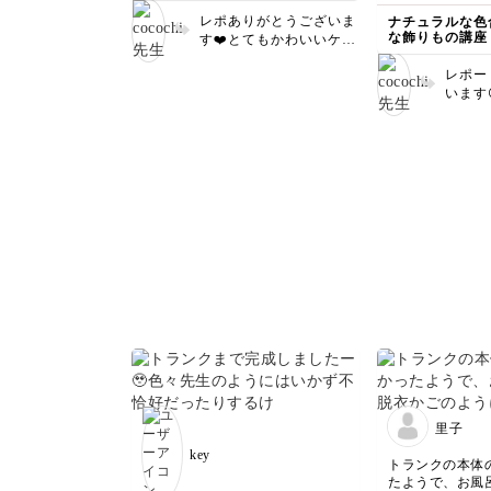
レポありがとうございま
ナチュラルな色
な飾りもの講座
す❤️とてもかわいいケー
キ🎂 いろんなイベント
レポー
で飾れると思いますし、
います
大活躍ですね😊他の作品
レイに
にもぜひチャレンジして
す〜👍
みて下さいね💕︎
と高級
ひ色々
ね😊
里子
key
トランクの本体
たようで、お風