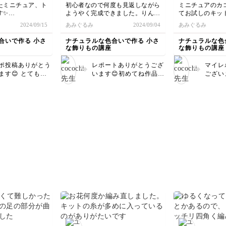
たミニチュア、ト
初心者なので何度も見返しながら
ミニチュアのカ
す✨
ようやく完成できました。りんご
てお試しのキッ
を入れれる仕様で
はあと2個位作る予定。
材料が余ったの
2024/09/15
あみぐるみ
2024/09/04
あみぐるみ
お試しキットの残りがあるのでバ
した。
分のサイズが合わ
スケットももう1個作ってみよう
とても楽しくて
合いで作る 小さ
ナチュラルな色合いで作る 小さ
ナチュラルな色
こちら2回目の作
と思います。
でたくさん作り
な飾りもの講座
な飾りもの講座
かり途中サイズ確
としては満足の仕
ポ投稿ありがとう
レポートありがとうござ
マイレ
た😊
ます😊 とてもキ
います😊初めてね作品と
ございま
仕上がりですね❤️
は思えないくらいお上手
リンゴ
りがとうございま
👏👏 蓋とサイ
です💕 ぜひもう1つ作っ
どちら
せるの難しかった
てみてくださいね🍎
仕上が
ね💦 満足のいく
ひいろ
りになって本当に
ださい
たです🥰 またぜ
てみて下さいね💕︎