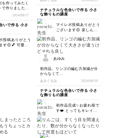
あみぐるみ
2024/06/21
暇つぶしに最高👍🏻
ゴを作ってみたく
トで作りました！
ナチュラルな色合いで作る 小さ
で2つ作ってみま
な飾りもの講座
2024/08/17
短時間でできるの
マイレポ投稿ありがとう
合いで作る 小さ
たくなりました。
ございます😊 楽しんで
頂けて嬉しいです💕 小
ポ投稿ありがとう
さいので短時間でできる
す😊💕 可愛い
のでスキマ時間にぜひた
セットが2つも🍎
くさん作ってみて下さい
まとてもキレイな
☺️ とてもキレイな仕上
あゆみ
りですね〜😍 ぜ
がりです🌸
いろ作ってみてく
初作品、リンゴの編む力加減が分
🙏✨
からなくて
大きさが違うけど
あみぐるみ
2024/06/19
それも良し
ナチュラルな色合いで作る 小さ
な飾りもの講座
初作品完成✨お疲れ様で
す❤️ とってもキレイに
仕上がってます✨ りんご
小さいので力加減が難し
いですよね🍎大小あるの
も本物っぽくて素敵です
💕 受講ありがとうござ