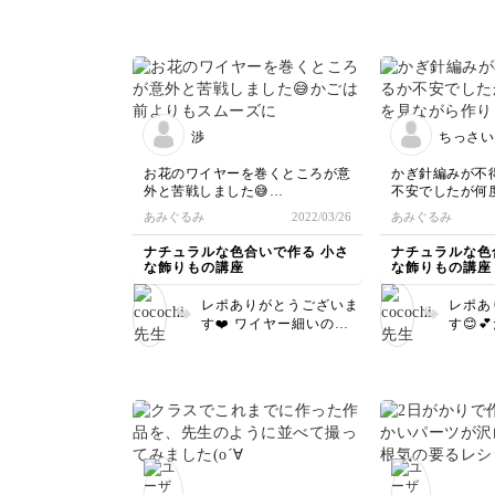
渉
ちっさい
お花のワイヤーを巻くところが意
かぎ針編みが不
外と苦戦しました😅
不安でしたが何
かごは前よりもスムーズに出来ま
がら作りました
あみぐるみ
2022/03/26
あみぐるみ
した！少しコツをつかめた気がし
は安定しませんが
ますが、もう少しバランスよくき
わかりやすくこ
ナチュラルな色合いで作る 小さ
ナチュラルな色
れいに作りたいなーと思います！
りたいと思います
な飾りもの講座
な飾りもの講座
今回もとても楽しくできました☺️
💓
レポありがとうございま
レポあ
す❤️ ワイヤー細いの
す😊
で、ちょっと巻きにくい
んで頂
ですよね💦慣れるとスム
ごもり
ーズに行くかもです✨ 全
てもお
体的にとても綺麗なバラ
のレッ
ンスで仕上がっています
さい💪
よ🌸 カゴもキレイです
✨✨ 今回も受講して頂き
ありがとうございました
💕