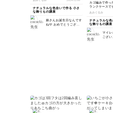
あみぐるみ
2024/12/08
と思います。
カゴ編みで作っ
ランクケースで
ナチュラルな色合いで作る 小さ
本当に開いて物
な飾りもの講座
あみぐるみ
かわいいです！
蓋とボックス部
娘さんお誕生日なんです
ナチュラルな色
ず1回目は失敗。
な飾りもの講座
ね🩷 おめでとうござい
品ですが、しっ
ます🎉 ケーキもとても
認したので自分
マイレ
可愛い仕上がりですね💕
上がりになりまし
ござい
レイな
楽しい講座をあ
すごい
した！
ズ合わ
ですよ
仕上が
良かっ
ひ作っ