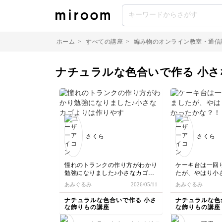
ホーム
>
すべての講座
>
編み物のオンライン教室・通信
ナチュラルな色合いで作る 小
さくら
さくら
憧れのトランクの作り方がわかり
ケーキ台は一回
勉強になりました♪小さなカゴよ
たが、やはり小
りは作りやすかったです！
かな？！と思っ
あみぐるみ
2026/05/11
あみぐるみ
方は土台の出来
かったようです
ナチュラルな色合いで作る 小さ
ナチュラルな色
法がわかってい
な飾りもの講座
な飾りもの講座
によって大きさ
とは気をつけな