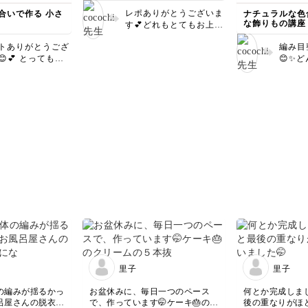
先生の説明がわかりやすくとても
た…。
レポありがとうございま
合いで作る 小さ
ナチュラルな色
楽しく受講できました。
ベルトも幅が無
な飾りもの講座
す💕どれもとてもお上手
編み物の方（りんご）もがんばっ
んですけど継ぎ
👏( ˊᵕˋ*)ﾊﾟﾁﾊﾟﾁ 分かり
てやりたいと思います。
敗⤵︎ ︎
トありがとうござ
編み目
やすいと言って頂けて嬉
今度はしっかり
💕 とってもキ
😊✨
しいです😊 ぜひいろい
再チャレンジし
仕上がっていま
嬉しい
ろ作ってみて下さいね☺️
👍👍 本革を使う
ひ作っ
またレポお待ちしており
感が出ますね✨ ぜ
ます〜🤗
作ってみて下さい
里子
里子
の編みが揺るかっ
お盆休みに、毎日一つのペース
何とか完成しま
呂屋さんの脱衣か
で、作っています🤭ケーキ🎂のク
後の重なりがほ