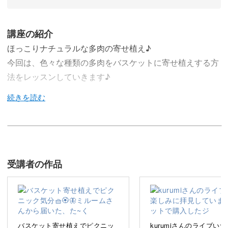
講座の紹介
ほっこりナチュラルな多肉の寄せ植え♪
今回は、色々な種類の多肉をバスケットに寄せ植えする方
法をレッスンしていきます♪
バランス良く寄せ植えするためのコツが満載！
今回のレッスンでは、多肉初心者さんでも簡単にキュート
受講者の作品
に仕上がる、かご寄せのポイントをレクチャーしていきま
す♪
サボテンやアロエのように、葉や根に水をたくわえる性質
バスケット寄せ植えでピクニッ
kurumiさんのライブい