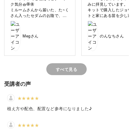
を持った
ク気分🧺🏵️🦋
みに拝見しています。
ミルームさんから届いた、た~く
キットで購入したジョウ
多肉植物。
さん入ったセダムのお陰で、し
トと家にある苗を少し追
ばらく寄せ植え楽しめそうです!
寄せ植えしました。ボリ
感の出し方が納得いかず
乾燥に強く水やりも少なくて済むので、ご家庭で手軽に育
手直ししました。まだ納
てることのできる植物として近年注目を集めています。
Megさん
のんなちさん
ていないです…
アドバイスいただけたら
です。よろしくお願いし
また、ぷっくりと丸みを帯びた可愛らしいフォルムも人気
m(_ _)m
の秘密。
すべて見る
「多肉植物を育ててみたい！」という初心者さんにおすす
受講者の声
めしたいのが、
多肉植物を楽しむためのレッスンを全国各地で行っている
Kurumi先生のオンラインレッスンです。
植え方や配色、配置など参考になりました♪
今回のレッスンでは、種類の異なる多肉をバスケットに可
愛く寄せ植えするためのポイントをじっくり丁寧に解説し