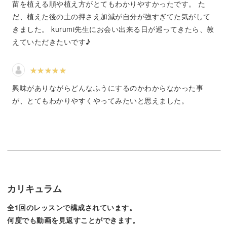
苗を植える順や植え方がとてもわかりやすかったです。 た
ていきますよ。
だ、植えた後の土の押さえ加減が自分が強すぎてた気がして
きました。 kurumi先生にお会い出来る日が巡ってきたら、教
多肉の植え寄せに必要なアイテムや基礎知識に加えて、
えていただきたいです♪
◆ナチュラルな雰囲気に仕上げるポイント
◆土の盛り方の工夫
興味がありながらどんなふうにするのかわからなかった事
◆植える場所によって異なる、苗を植える向き
が、とてもわかりやすくやってみたいと思えました。
◆全体的にバランス良く植えるコツ
などなど、初心者さんでも簡単に見映えのするかご寄せを
作るための
コツやテクニックを詳しくレクチャーしていきます。
カリキュラム
全1回のレッスンで構成されています。
多肉のレッスンを開催するだけでなく、寄せ植えやオリジ
何度でも動画を見返すことができます。