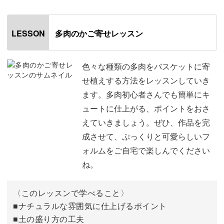
ナルの鉢などの販売も行っているというKurumi先生。
多肉のかご寄せレッスン
そんな多肉植物の専門家のアドバイスに沿って植えていけ
LESSON
ば、
ナチュラルで大人っぽい雰囲気のかご寄せが完成します。
色々な種類の多肉をバスケットに寄
せ植えする方法をレッスンしていき
一度作り方のコツをマスターすれば、アレンジも自由自
ます。多肉初心者さんでも簡単にキ
在。
ュートに仕上がる、ポイントをおさ
お好きな種類や色合いの多肉を使って、オリジナルの寄せ
えていきましょう。ぜひ、作品を完
植えを作ってみてくださいね。
成させて、ぷっくりと可愛らしいフ
ォルムをご自宅で楽しんでください
ね。
〈このレッスンで学べること〉
■ナチュラルな雰囲気に仕上げるポイント
■土の盛り方の工夫