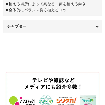
■植える場所によって異なる、苗を植える向き
■全体的にバランス良く植えるコツ
チャプター
オープニング
00:00
使用材料＆アイテム
00:12
鉢に土を入れる
01:28
苗を仮置きする
03:24
メインの苗から順番に植える
06:23
隙間にセダムを敷き詰める
26:35
まとめ
36:20