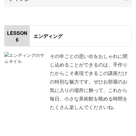
はじめに
00:00
はじめに
00:00
LESSON
エンディング
6
枠に電球をつける
00:28
ミニチュア人形を設置する
02:39
その年ごとの思い出をおしゃれに閉
じ込めることができるのは、手作り
枠と台紙を組み立てる
07:18
だからこそ表現できるこの講座だけ
の特別な魅力です。ぜひお部屋のお
おわりに
08:39
気に入りの場所に飾って、これから
毎日、小さな美術館を眺める時間を
たくさん楽しんでくださいね。