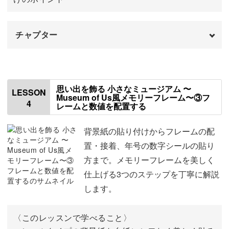
していくことも可能です♪
チャプター
はじめに
00:00
お友達やご両親への、世界に一つだけの特別なサプライズ
ギフトにもおすすめ！
フレームを準備する
00:32
思い出を飾る 小さなミュージアム 〜
LESSON
Museum of Us風メモリーフレーム〜③フ
4
この講座を通して、写真を眺めて楽しむ時間をぜひ味わっ
レームと数値を配置する
額縁の配置を決める
02:29
てくださいね。
写真をカットする
03:40
背景紙の貼り付けからフレームの配
置・接着、年号の数字シールの貼り
フレームに写真を接着する
10:03
方まで。メモリーフレームを美しく
仕上げる3つのステップを丁寧に解説
します。
〈このレッスンで学べること〉