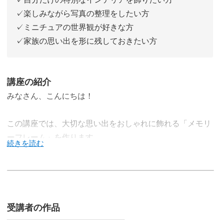
✓楽しみながら写真の整理をしたい方
✓ミニチュアの世界観が好きな方
✓家族の思い出を形に残しておきたい方
講座の紹介
みなさん、こんにちは！
この講座では、大切な思い出をおしゃれに飾れる「メモリ
ーフレーム」を作ります。
写真をただプリントして飾るのではなく、まるで小さなミ
ュージアムのようなフレーム仕立てに。
受講者の作品