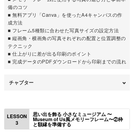
備のコツ
■ 無料アプリ「Canva」を使ったA4キャンバスの作
小さなフレームの中でもバランスよく見せるコツや、レイ
成方法
アウトの基本もしっかりマスター。
■ フレーム5種類に合わせた写真サイズの設定方法
■ 縦画角・横画角の写真それぞれの配置と位置調整の
パーツ配置のポイントも紹介するので、完成度がぐっと上
テクニック
がります。
■ 仕上がりに差が出る印刷のポイント
■ 完成データのPDFダウンロードから印刷までの流れ
チャプター
限られた材料でもおしゃれに見せる工夫で、アレンジ作品
にも応用しやすいのがうれしいところ。
はじめに
00:00
フィギュアを使って、よりドラマチックな立体感を出す仕
使用材料・道具
00:56
思い出を飾る 小さなミュージアム 〜
LESSON
上げ方もご紹介します♪
Museum of Us風メモリーフレーム〜②枠
3
と額縁を準備する
印刷用のキャンバスと枠を用意する
01:12