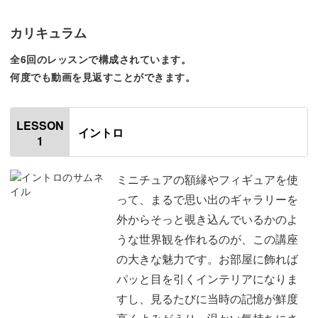
「写真を飾りたいけど、スペースがなくて…」そんなお悩
みにもぴったりなのが、このメモリーフレーム。
カリキュラム
全6回のレッスンで構成されています。
手のひらにのるほどの小さな額縁に写真を入れて、まとめ
何度でも動画を見返すことができます。
て飾ることができるんです♪
LESSON
イントロ
1
おしゃれな額縁は、キットで5種類ご用意しています。
ミニチュアの額縁やフィギュアを使
って、まるで思い出のギャラリーを
四角や丸、ハートなど、小さいながらも本格的な額縁のデ
外からそっと覗き込んでいるかのよ
ザインです。
うな世界観を作れるのが、この講座
の大きな魅力です。お部屋に飾れば
パッと目を引くインテリアになりま
すし、見るたびに当時の記憶が鮮度
アンティーク調のフレームに写真を入れると、何気ない瞬