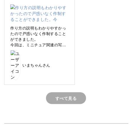
スマホにある写真が “飾って眺めたくなる作品” に変身しま
す♪
作り方の説明もわかりやすかっ
たので戸惑いなく作制すること
ができました。
今回は、ミニチュア関連の写真
思い出のギャラリーを外からそっと覗き込んでいるかのよ
を使ってみましたがいろいろア
レンジができそう♪
うな世界観を作れるのが、大きな魅力。
いまちゃんさん
見るたびに当時の記憶が鮮度高くよみがえり、温かい気持
ちになれますよ。
すべて見る
小さくても存在感抜群