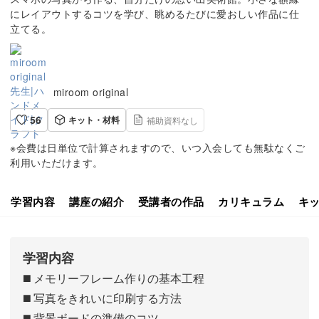
にレイアウトするコツを学び、眺めるたびに愛おしい作品に仕
立てる。
miroom original
56
キット・材料
補助資料なし
※会費は日単位で計算されますので、いつ入会しても無駄なくご
利用いただけます。
学習内容
講座の紹介
受講者の作品
カリキュラム
キ
学習内容
◼️ メモリーフレーム作りの基本工程
◼️ 写真をきれいに印刷する方法
◼️ 背景ボードの準備のコツ