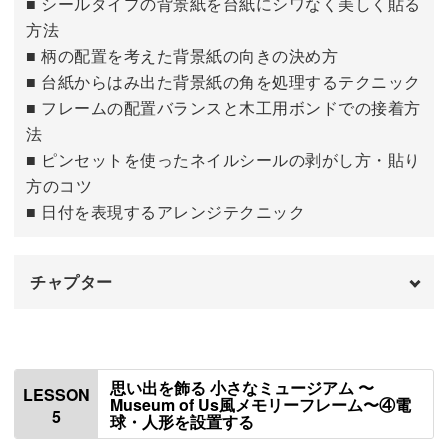
■ シールタイプの背景紙を台紙にシワなく美しく貼る
方法
■ 柄の配置を考えた背景紙の向きの決め方
■ 台紙からはみ出た背景紙の角を処理するテクニック
■ フレームの配置バランスと木工用ボンドでの接着方
法
■ ピンセットを使ったネイルシールの剥がし方・貼り
方のコツ
■ 日付を表現するアレンジテクニック
チャプター
はじめに
00:00
壁紙の背景紙を貼る
00:28
思い出を飾る 小さなミュージアム 〜
LESSON
Museum of Us風メモリーフレーム〜④電
5
球・人形を設置する
壁紙にフレームを配置する
05:58