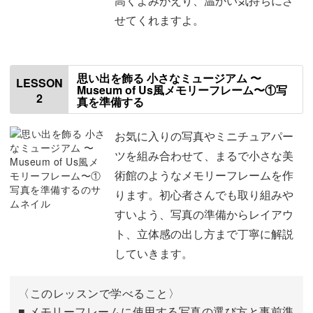
高くよみがえり、温かい気持ちにさ
間も素敵な一枚に。
せてくれますよ。
仕上げにミニチュア人物や照明を飾って、まるで博物館！
お部屋のインテリアとしても存在感たっぷりの作品になり
思い出を飾る 小さなミュージアム 〜
ますよ。
LESSON
Museum of Us風メモリーフレーム〜①写
2
真を準備する
お気に入りの写真やミニチュアパー
ツを組み合わせて、まるで小さな美
初心者でも、不器用でも大丈夫！
術館のようなメモリーフレームを作
ります。初心者さんでも取り組みや
「工作が苦手…」「写真の印刷が難しい」そんな方も、ご
すいよう、写真の準備からレイアウ
安心ください◎
ト、立体感の出し方まで丁寧に解説
していきます。
まずは写真の印刷方法、ベースとなる背景の準備など、ひ
とつひとつ丁寧に解説していきます。
〈このレッスンで学べること〉
■ メモリーフレームに使用する写真の選び方と事前準