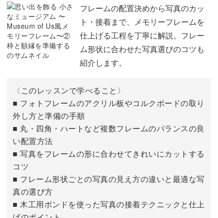
枠に写真を入れる
05:20
フレームの配置決めから写真のカッ
ト・接着まで、メモリーフレームを
データを保存して印刷する
08:47
癒しのミニギャラリーが完成
仕上げる工程を丁寧に解説。フレー
ム形状に合わせた写真選びのコツも
完成したフレームは、毎日の暮らしをやさしく彩ってくれ
紹介します。
る存在に。
〈このレッスンで学べること〉
ふとした瞬間に思い出が目に入り、気持ちまでほっと温か
■ フォトフレームのアクリル板やコルクボードの取り
くなるはずです。
外し方と準備の手順
■ 丸・四角・ハートなど複数フレームのバランスの良
い配置方法
■ 写真をフレームの形に合わせてきれいにカットする
コツ
旅行先で集めた小さなウエディングの思い出や、お子さん
■ フレーム形状ごとの写真の見え方の違いと最適な写
の成長記録、さらにはペットとの日常など。
真の選び方
■ 木工用ボンドを使った写真の接着テクニックと仕上
テーマを変えて、新しいギャラリーをシリーズとして増や
げのポイント