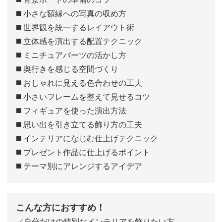
◼️ 小さな額縁への写真の収め方
◼️ 世界観を統一するレイアウト術
◼️ 立体感を演出する配置テクニック
◼️ ミニチュアパーツの活かし方
◼️ 奥行きを感じる空間づくり
◼️ おしゃれに見える色合わせの工夫
◼️ 小さいフレームを整えて見せるコツ
◼️ フィギュアを使った演出方法
◼️ 思い出を引き立てる飾り方の工夫
◼️ インテリアになじむ仕上げテクニック
◼️ プレゼント作品に仕上げるポイント
◼️ テーマ別にアレンジするアイデア
こんな方におすすめ！
✓自分だけの特別なインテリアを飾りたい方