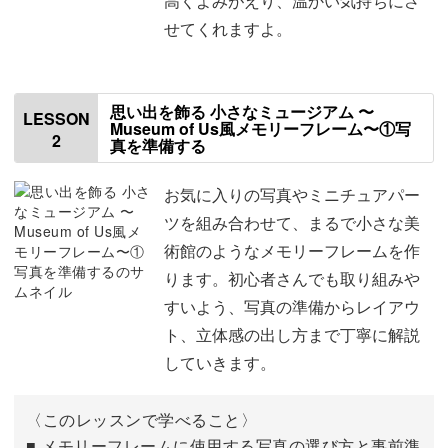
高くよみがえり、温かい気持ちにさ
間も素敵な一枚に。
せてくれますよ。
仕上げにミニチュア人物や照明を飾って、まるで博物館！
お部屋のインテリアとしても存在感たっぷりの作品になり
思い出を飾る 小さなミュージアム 〜
ますよ。
LESSON
Museum of Us風メモリーフレーム〜①写
2
真を準備する
お気に入りの写真やミニチュアパー
ツを組み合わせて、まるで小さな美
初心者でも、不器用でも大丈夫！
術館のようなメモリーフレームを作
ります。初心者さんでも取り組みや
「工作が苦手…」「写真の印刷が難しい」そんな方も、ご
すいよう、写真の準備からレイアウ
安心ください◎
ト、立体感の出し方まで丁寧に解説
していきます。
まずは写真の印刷方法、ベースとなる背景の準備など、ひ
とつひとつ丁寧に解説していきます。
〈このレッスンで学べること〉
■ メモリーフレームに使用する写真の選び方と事前準