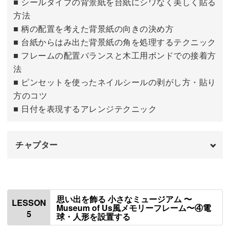
■ シールタイプの背景紙を台紙にシワなく美しく貼る
方法
■ 柄の配置を考えた背景紙の向きの決め方
■ 台紙からはみ出た背景紙の角を処理するテクニック
■ フレームの配置バランスと木工用ボンドでの接着方
法
■ ピンセットを使ったネイルシールの剥がし方・貼り
方のコツ
■ 日付を表現するアレンジテクニック
チャプター
はじめに
00:00
壁紙の背景紙を貼る
00:28
思い出を飾る 小さなミュージアム 〜
LESSON
Museum of Us風メモリーフレーム〜④電
5
球・人形を設置する
壁紙にフレームを配置する
05:58