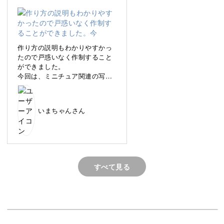
スマホにある写真が “飾って眺めたくなる作品” に変身しま
す♪
作り方の説明もわかりやすかっ
たので戸惑いなく作制すること
ができました。
今回は、ミニチュア関連の写真
思い出のギャラリーを外からそっと覗き込んでいるかのよ
を使ってみましたがいろいろア
レンジができそう♪
うな世界観を作れるのが、大きな魅力。
いまちゃんさん
見るたびに当時の記憶が鮮度高くよみがえり、温かい気持
ちになれますよ。
すべて見る
小さくても存在感抜群