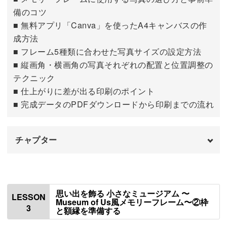
備のコツ
■ 無料アプリ「Canva」を使ったA4キャンバスの作
小さなフレームの中でもバランスよく見せるコツや、レイ
成方法
アウトの基本もしっかりマスター。
■ フレーム5種類に合わせた写真サイズの設定方法
■ 縦画角・横画角の写真それぞれの配置と位置調整の
パーツ配置のポイントも紹介するので、完成度がぐっと上
テクニック
がります。
■ 仕上がりに差が出る印刷のポイント
■ 完成データのPDFダウンロードから印刷までの流れ
チャプター
限られた材料でもおしゃれに見せる工夫で、アレンジ作品
にも応用しやすいのがうれしいところ。
はじめに
00:00
フィギュアを使って、よりドラマチックな立体感を出す仕
使用材料・道具
00:56
思い出を飾る 小さなミュージアム 〜
LESSON
上げ方もご紹介します♪
Museum of Us風メモリーフレーム〜②枠
3
と額縁を準備する
印刷用のキャンバスと枠を用意する
01:12