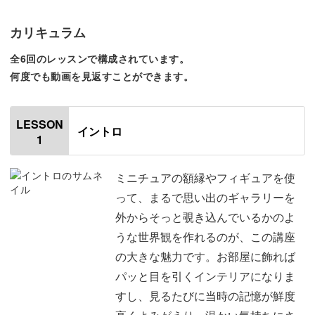
「写真を飾りたいけど、スペースがなくて…」そんなお悩
みにもぴったりなのが、このメモリーフレーム。
カリキュラム
全6回のレッスンで構成されています。
手のひらにのるほどの小さな額縁に写真を入れて、まとめ
何度でも動画を見返すことができます。
て飾ることができるんです♪
LESSON
イントロ
1
おしゃれな額縁は、キットで5種類ご用意しています。
ミニチュアの額縁やフィギュアを使
って、まるで思い出のギャラリーを
四角や丸、ハートなど、小さいながらも本格的な額縁のデ
外からそっと覗き込んでいるかのよ
ザインです。
うな世界観を作れるのが、この講座
の大きな魅力です。お部屋に飾れば
パッと目を引くインテリアになりま
すし、見るたびに当時の記憶が鮮度
アンティーク調のフレームに写真を入れると、何気ない瞬