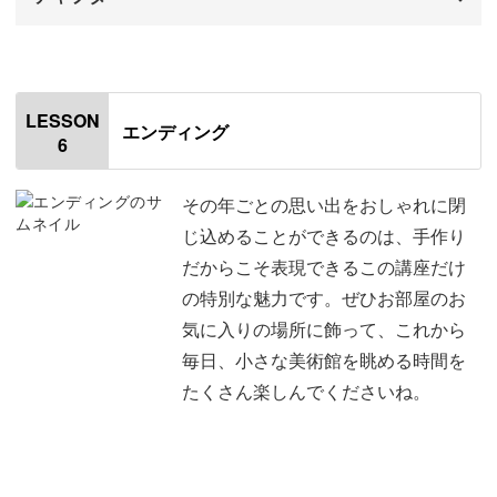
はじめに
00:00
はじめに
00:00
LESSON
エンディング
6
枠に電球をつける
00:28
ミニチュア人形を設置する
02:39
その年ごとの思い出をおしゃれに閉
じ込めることができるのは、手作り
枠と台紙を組み立てる
07:18
だからこそ表現できるこの講座だけ
の特別な魅力です。ぜひお部屋のお
おわりに
08:39
気に入りの場所に飾って、これから
毎日、小さな美術館を眺める時間を
たくさん楽しんでくださいね。