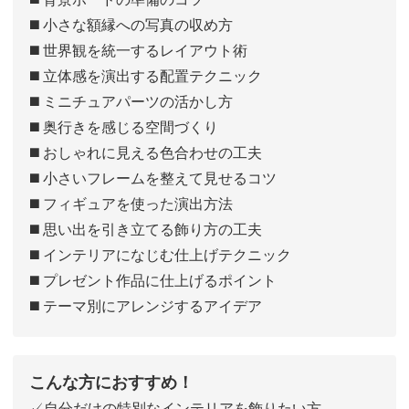
◼️ 小さな額縁への写真の収め方
◼️ 世界観を統一するレイアウト術
◼️ 立体感を演出する配置テクニック
◼️ ミニチュアパーツの活かし方
◼️ 奥行きを感じる空間づくり
◼️ おしゃれに見える色合わせの工夫
◼️ 小さいフレームを整えて見せるコツ
◼️ フィギュアを使った演出方法
◼️ 思い出を引き立てる飾り方の工夫
◼️ インテリアになじむ仕上げテクニック
◼️ プレゼント作品に仕上げるポイント
◼️ テーマ別にアレンジするアイデア
こんな方におすすめ！
✓自分だけの特別なインテリアを飾りたい方