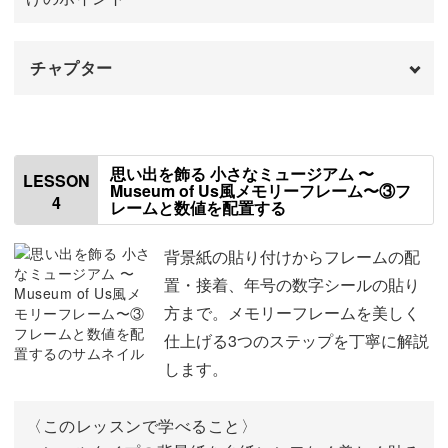
していくことも可能です♪
チャプター
はじめに
00:00
お友達やご両親への、世界に一つだけの特別なサプライズ
ギフトにもおすすめ！
フレームを準備する
00:32
思い出を飾る 小さなミュージアム 〜
LESSON
Museum of Us風メモリーフレーム〜③フ
4
この講座を通して、写真を眺めて楽しむ時間をぜひ味わっ
レームと数値を配置する
額縁の配置を決める
02:29
てくださいね。
写真をカットする
03:40
背景紙の貼り付けからフレームの配
置・接着、年号の数字シールの貼り
フレームに写真を接着する
10:03
方まで。メモリーフレームを美しく
仕上げる3つのステップを丁寧に解説
します。
〈このレッスンで学べること〉