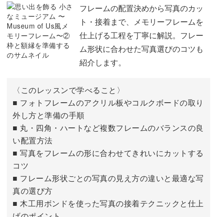
枠に写真を入れる
05:20
フレームの配置決めから写真のカッ
ト・接着まで、メモリーフレームを
データを保存して印刷する
08:47
癒しのミニギャラリーが完成
仕上げる工程を丁寧に解説。フレー
ム形状に合わせた写真選びのコツも
完成したフレームは、毎日の暮らしをやさしく彩ってくれ
紹介します。
る存在に。
〈このレッスンで学べること〉
ふとした瞬間に思い出が目に入り、気持ちまでほっと温か
■ フォトフレームのアクリル板やコルクボードの取り
くなるはずです。
外し方と準備の手順
■ 丸・四角・ハートなど複数フレームのバランスの良
い配置方法
■ 写真をフレームの形に合わせてきれいにカットする
コツ
旅行先で集めた小さなウエディングの思い出や、お子さん
■ フレーム形状ごとの写真の見え方の違いと最適な写
の成長記録、さらにはペットとの日常など。
真の選び方
■ 木工用ボンドを使った写真の接着テクニックと仕上
テーマを変えて、新しいギャラリーをシリーズとして増や
げのポイント