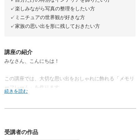
✓楽しみながら写真の整理をしたい方
✓ミニチュアの世界観が好きな方
✓家族の思い出を形に残しておきたい方
講座の紹介
みなさん、こんにちは！
この講座では、大切な思い出をおしゃれに飾れる「メモリ
ーフレーム」を作ります。
写真をただプリントして飾るのではなく、まるで小さなミ
ュージアムのようなフレーム仕立てに。
受講者の作品