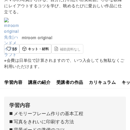
にレイアウトするコツを学び、眺めるたびに愛おしい作品に仕
立てる。
miroom original
55
キット・材料
補助資料なし
※会費は日単位で計算されますので、いつ入会しても無駄なくご
利用いただけます。
学習内容
講座の紹介
受講者の作品
カリキュラム
キ
学習内容
◼️ メモリーフレーム作りの基本工程
◼️ 写真をきれいに印刷する方法
◼️ 背景ボードの準備のコツ