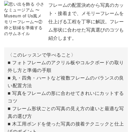
枠に写真を入れる
05:20
フレームの配置決めから写真のカッ
ト・接着まで、メモリーフレームを
データを保存して印刷する
08:47
癒しのミニギャラリーが完成
仕上げる工程を丁寧に解説。フレー
ム形状に合わせた写真選びのコツも
完成したフレームは、毎日の暮らしをやさしく彩ってくれ
紹介します。
る存在に。
〈このレッスンで学べること〉
ふとした瞬間に思い出が目に入り、気持ちまでほっと温か
■ フォトフレームのアクリル板やコルクボードの取り
くなるはずです。
外し方と準備の手順
■ 丸・四角・ハートなど複数フレームのバランスの良
い配置方法
■ 写真をフレームの形に合わせてきれいにカットする
コツ
旅行先で集めた小さなウエディングの思い出や、お子さん
■ フレーム形状ごとの写真の見え方の違いと最適な写
の成長記録、さらにはペットとの日常など。
真の選び方
■ 木工用ボンドを使った写真の接着テクニックと仕上
テーマを変えて、新しいギャラリーをシリーズとして増や
げのポイント