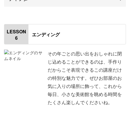
はじめに
00:00
はじめに
00:00
LESSON
エンディング
6
枠に電球をつける
00:28
ミニチュア人形を設置する
02:39
その年ごとの思い出をおしゃれに閉
じ込めることができるのは、手作り
枠と台紙を組み立てる
07:18
だからこそ表現できるこの講座だけ
の特別な魅力です。ぜひお部屋のお
おわりに
08:39
気に入りの場所に飾って、これから
毎日、小さな美術館を眺める時間を
たくさん楽しんでくださいね。