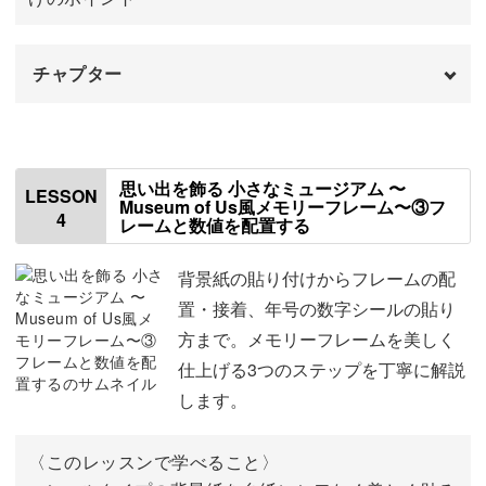
していくことも可能です♪
チャプター
はじめに
00:00
お友達やご両親への、世界に一つだけの特別なサプライズ
ギフトにもおすすめ！
フレームを準備する
00:32
思い出を飾る 小さなミュージアム 〜
LESSON
Museum of Us風メモリーフレーム〜③フ
4
この講座を通して、写真を眺めて楽しむ時間をぜひ味わっ
レームと数値を配置する
額縁の配置を決める
02:29
てくださいね。
写真をカットする
03:40
背景紙の貼り付けからフレームの配
置・接着、年号の数字シールの貼り
フレームに写真を接着する
10:03
方まで。メモリーフレームを美しく
仕上げる3つのステップを丁寧に解説
します。
〈このレッスンで学べること〉