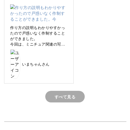
スマホにある写真が “飾って眺めたくなる作品” に変身しま
す♪
作り方の説明もわかりやすかっ
たので戸惑いなく作制すること
ができました。
今回は、ミニチュア関連の写真
思い出のギャラリーを外からそっと覗き込んでいるかのよ
を使ってみましたがいろいろア
レンジができそう♪
うな世界観を作れるのが、大きな魅力。
いまちゃんさん
見るたびに当時の記憶が鮮度高くよみがえり、温かい気持
ちになれますよ。
すべて見る
小さくても存在感抜群