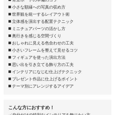
◼️ 小さな額縁への写真の収め方
◼️ 世界観を統一するレイアウト術
◼️ 立体感を演出する配置テクニック
◼️ ミニチュアパーツの活かし方
◼️ 奥行きを感じる空間づくり
◼️ おしゃれに見える色合わせの工夫
◼️ 小さいフレームを整えて見せるコツ
◼️ フィギュアを使った演出方法
◼️ 思い出を引き立てる飾り方の工夫
◼️ インテリアになじむ仕上げテクニック
◼️ プレゼント作品に仕上げるポイント
◼️ テーマ別にアレンジするアイデア
こんな方におすすめ！
✓自分だけの特別なインテリアを飾りたい方