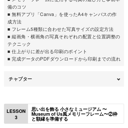
備のコツ
■ 無料アプリ「Canva」を使ったA4キャンバスの作
小さなフレームの中でもバランスよく見せるコツや、レイ
成方法
アウトの基本もしっかりマスター。
■ フレーム5種類に合わせた写真サイズの設定方法
■ 縦画角・横画角の写真それぞれの配置と位置調整の
パーツ配置のポイントも紹介するので、完成度がぐっと上
テクニック
がります。
■ 仕上がりに差が出る印刷のポイント
■ 完成データのPDFダウンロードから印刷までの流れ
チャプター
限られた材料でもおしゃれに見せる工夫で、アレンジ作品
にも応用しやすいのがうれしいところ。
はじめに
00:00
フィギュアを使って、よりドラマチックな立体感を出す仕
使用材料・道具
00:56
思い出を飾る 小さなミュージアム 〜
LESSON
上げ方もご紹介します♪
Museum of Us風メモリーフレーム〜②枠
3
と額縁を準備する
印刷用のキャンバスと枠を用意する
01:12