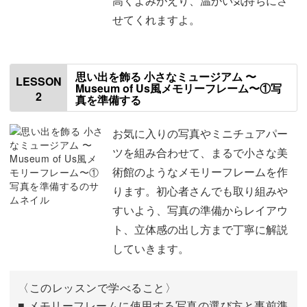
高くよみがえり、温かい気持ちにさ
間も素敵な一枚に。
せてくれますよ。
仕上げにミニチュア人物や照明を飾って、まるで博物館！
お部屋のインテリアとしても存在感たっぷりの作品になり
思い出を飾る 小さなミュージアム 〜
ますよ。
LESSON
Museum of Us風メモリーフレーム〜①写
2
真を準備する
お気に入りの写真やミニチュアパー
ツを組み合わせて、まるで小さな美
初心者でも、不器用でも大丈夫！
術館のようなメモリーフレームを作
ります。初心者さんでも取り組みや
「工作が苦手…」「写真の印刷が難しい」そんな方も、ご
すいよう、写真の準備からレイアウ
安心ください◎
ト、立体感の出し方まで丁寧に解説
していきます。
まずは写真の印刷方法、ベースとなる背景の準備など、ひ
とつひとつ丁寧に解説していきます。
〈このレッスンで学べること〉
■ メモリーフレームに使用する写真の選び方と事前準