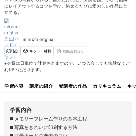
にレイアウトするコツを学び、眺めるたびに愛おしい作品に仕
立てる。
miroom original
55
キット・材料
補助資料なし
※会費は日単位で計算されますので、いつ入会しても無駄なくご
利用いただけます。
学習内容
講座の紹介
受講者の作品
カリキュラム
キ
学習内容
◼️ メモリーフレーム作りの基本工程
◼️ 写真をきれいに印刷する方法
◼️ 背景ボードの準備のコツ