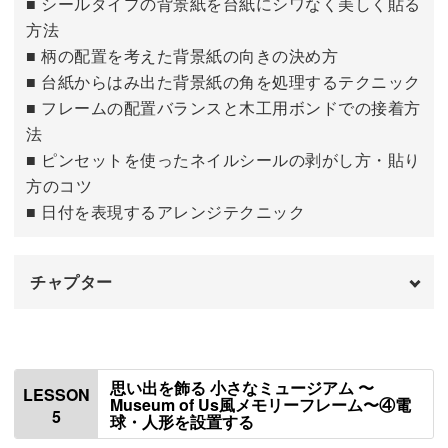
■ シールタイプの背景紙を台紙にシワなく美しく貼る
方法
■ 柄の配置を考えた背景紙の向きの決め方
■ 台紙からはみ出た背景紙の角を処理するテクニック
■ フレームの配置バランスと木工用ボンドでの接着方
法
■ ピンセットを使ったネイルシールの剥がし方・貼り
方のコツ
■ 日付を表現するアレンジテクニック
チャプター
はじめに
00:00
壁紙の背景紙を貼る
00:28
思い出を飾る 小さなミュージアム 〜
LESSON
Museum of Us風メモリーフレーム〜④電
5
球・人形を設置する
壁紙にフレームを配置する
05:58