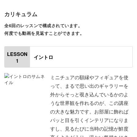
「写真を飾りたいけど、スペースがなくて…」そんなお悩
みにもぴったりなのが、このメモリーフレーム。
カリキュラム
全6回のレッスンで構成されています。
手のひらにのるほどの小さな額縁に写真を入れて、まとめ
何度でも動画を見返すことができます。
て飾ることができるんです♪
LESSON
イントロ
1
おしゃれな額縁は、キットで5種類ご用意しています。
ミニチュアの額縁やフィギュアを使
って、まるで思い出のギャラリーを
四角や丸、ハートなど、小さいながらも本格的な額縁のデ
外からそっと覗き込んでいるかのよ
ザインです。
うな世界観を作れるのが、この講座
の大きな魅力です。お部屋に飾れば
パッと目を引くインテリアになりま
すし、見るたびに当時の記憶が鮮度
アンティーク調のフレームに写真を入れると、何気ない瞬