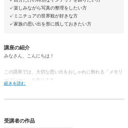
✓楽しみながら写真の整理をしたい方
✓ミニチュアの世界観が好きな方
✓家族の思い出を形に残しておきたい方
講座の紹介
みなさん、こんにちは！
この講座では、大切な思い出をおしゃれに飾れる「メモリ
ーフレーム」を作ります。
写真をただプリントして飾るのではなく、まるで小さなミ
ュージアムのようなフレーム仕立てに。
受講者の作品