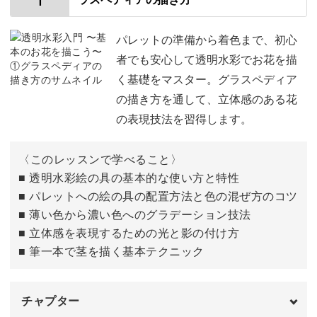
1
やわらかい風合いに心安らぐ
パレットの準備から着色まで、初心
者でも安心して透明水彩でお花を描
透明水彩絵の具の魅力は、やわらかいタッチのぼかしや滲
く基礎をマスター。グラスペディア
み。
の描き方を通して、立体感のある花
の表現技法を習得します。
どのように塗っていくと独特の風合いが出せるのか、動画
をチェックしてみてくださいね。
〈このレッスンで学べること〉
■ 透明水彩絵の具の基本的な使い方と特性
■ パレットへの絵の具の配置方法と色の混ぜ方のコツ
■ 薄い色から濃い色へのグラデーション技法
水分量の調節や、重ね塗りのコツも解説。
■ 立体感を表現するための光と影の付け方
■ 筆一本で茎を描く基本テクニック
いろんな色を組み合わせると、立体感を表現できますよ。
チャプター