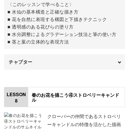
〈このレッスンで学べること〉
■ 水仙の基本構造と正確な描き方
■ 花を自然に表現する構図と下描きテクニック
■ 透明感のある花びらの塗り方
■ 水分調整によるグラデーション技法と筆の使い方
■ 茎と葉の立体的な表現方法
チャプター
はじめに
00:00
水仙の下描きを描く
00:32
LESSON
春のお花を描こう④ストロベリーキャンド
ル
8
花びらの色を塗る
05:11
茎と葉っぱの色を塗る
10:29
クローバーの仲間であるストロベリ
ーキャンドルの特徴を活かした描画
仕上げる
14:01