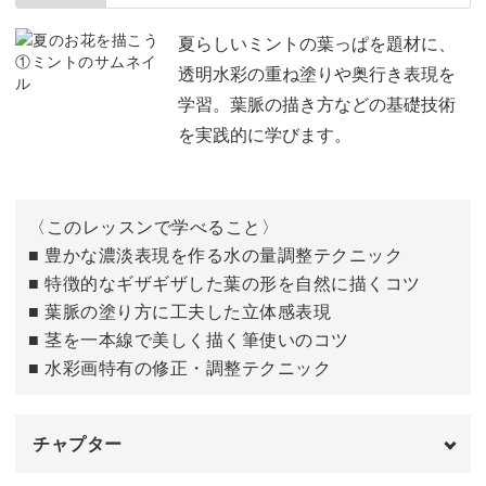
茎・がく・葉っぱの色を塗る
07:26
夏らしいミントの葉っぱを題材に、
透明水彩の重ね塗りや奥行き表現を
花の細かい部分を塗る
16:33
学習。葉脈の描き方などの基礎技術
を実践的に学びます。
細い茎と細かい葉っぱの部分を塗る
21:08
完成♪
26:15
〈このレッスンで学べること〉
■ 豊かな濃淡表現を作る水の量調整テクニック
■ 特徴的なギザギザした葉の形を自然に描くコツ
■ 葉脈の塗り方に工夫した立体感表現
■ 茎を一本線で美しく描く筆使いのコツ
■ 水彩画特有の修正・調整テクニック
チャプター