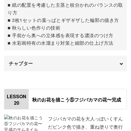
■ 紙の配置を考慮した主茎と枝分かれのバランスの取
り方
■ 3枚1セットの葉っぱとギザギザした輪郭の描き方
■ 秋らしい色作りの技術
■ 手前から奥への立体感を表現する濃淡のつけ方
■ 水彩画特有の水溜まり対策と細部の仕上げ方法
チャプター
はじめに
00:00
フジバカマの下描きを描く
00:24
LESSON
秋のお花を描こう⑤フジバカマの花〜完成
20
茎と葉っぱを描く
04:38
フジバカマの花を大人っぽいくすん
だピンク色で描き、重ね塗りで奥行