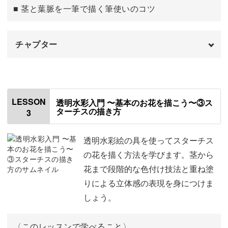
■ 茎と葉脈を一筆で描く筆使いのコツ
チャプター
例えば春は、ラベンダーにはじまり、チューリップや水
仙、ストロベリーキャンドルまで。
はじめに
00:00
ユーカリ
00:32
身近な花を描ける喜びや、知らなかった花との出会いも楽
LESSON
透明水彩入門 〜基本のお花を描こう〜③ス
しめます♪
ターチスの描き方
3
下描きをする
00:40
葉っぱを塗る
03:02
透明水彩絵の具を使ってスターチス
の花を描く方法を学びます。茎から
茎を描く
13:50
めぐり来る季節を感じながら、じっくりと透明水彩を堪能
花まで段階的な色付け技法と重ね塗
できるこの講座。
りによる立体感の表現を身につけま
しょう。
みなさんも心安らぐ水彩画のひとときを一緒に過ごしてみ
ませんか？
〈このレッスンで学べること〉