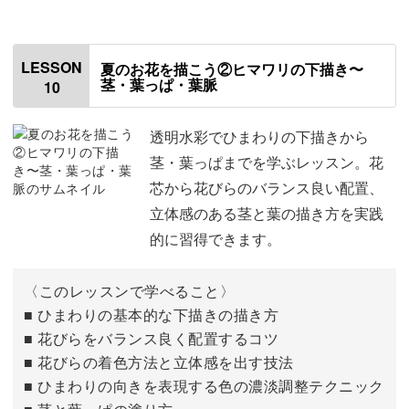
はじめに
00:00
使用材料・道具
01:04
LESSON
夏のお花を描こう②ヒマワリの下描き〜
茎・葉っぱ・葉脈
10
ミントの下描きを描く
01:29
ミントの葉っぱを一通り塗る
04:34
透明水彩でひまわりの下描きから
茎・葉っぱまでを学ぶレッスン。花
ミントの葉っぱを調整する
12:46
芯から花びらのバランス良い配置、
立体感のある茎と葉の描き方を実践
茎と葉脈を描いて仕上げる
16:44
的に習得できます。
〈このレッスンで学べること〉
■ ひまわりの基本的な下描きの描き方
■ 花びらをバランス良く配置するコツ
■ 花びらの着色方法と立体感を出す技法
■ ひまわりの向きを表現する色の濃淡調整テクニック