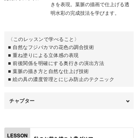
きを表現。葉脈の描画で仕上げる透
明水彩の完成技法を学びます。
〈このレッスンで学べること〉
■ 自然なフジバカマの花色の調合技術
■ 重ね塗りによる立体感の表現
■ 前後関係を明確にする奥行きの演出方法
■ 葉脈の描き方と自然な仕上げ技術
■ 絵の具の濃度管理とにじみ防止のテクニック
チャプター
はじめに
00:00
フジバカマの花を描く
00:28
LESSON