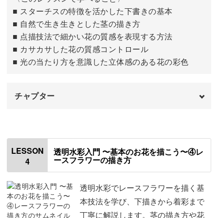
■ スターチスの特徴を活かした下書きの基本
■ 自然で生き生きとした茎の描き方
■ 点描技法で細かい花の質感を表現する方法
■ カサカサした花の質感コントロール
■ 光の当たり方を意識した立体感のある花の彩色
チャプター
スターチス
00:32
下描きをする
00:41
LESSON
透明水彩入門 〜基本のお花を描こう〜④レ
ースフラワーの描き方
4
茎を描く
03:54
花を描く
09:12
透明水彩でレースフラワーを描く基
本技法を学び、下描きから着彩まで
丁寧に解説します。茎の描き方や花