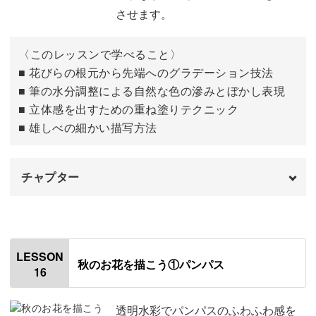
させます。
〈このレッスンで学べること〉
■ 花びらの根元から先端へのグラデーション技法
■ 筆の水分調整による自然な色の滲みとぼかし表現
■ 立体感を出すための重ね塗りテクニック
■ 雄しべの細かい描写方法
チャプター
はじめに
00:00
カンパニュラの花びらを塗る
00:24
LESSON
秋のお花を描こう①パンパス
16
雄しべを描いて全体を仕上げる
09:09
透明水彩でパンパスのふわふわ感を