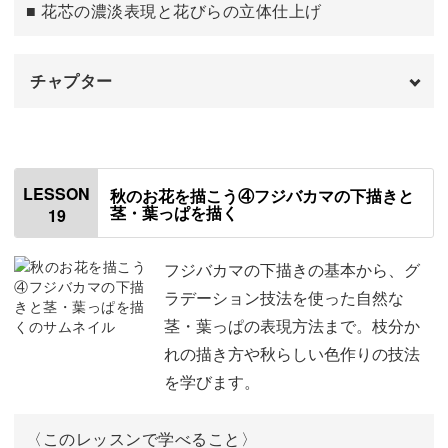
■ 花芯の濃淡表現と花びらの立体仕上げ
チャプター
はじめに
00:00
茎と葉っぱを描く
00:28
LESSON
秋のお花を描こう④フジバカマの下描きと
茎・葉っぱを描く
19
花芯を描く
04:31
コスモスを仕上げる
05:49
フジバカマの下描きの基本から、グ
ラデーション技法を使った自然な
茎・葉っぱの表現方法まで。枝分か
れの描き方や秋らしい色作りの技法
を学びます。
〈このレッスンで学べること〉