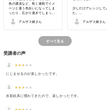
色の濃淡など、乾く過程でイメ
ージと違う色合いになってしま
少しだけアレンジしてみ
完成したお花の絵は、お部屋に飾ると季節のインテリアに
ったり、広がり過ぎてしまった
た。
もなります。
り💦
背景に薄いグリーンを塗
アルザス娘さん
アルザス娘さん
けれど、そんな過程も今は楽し
響で、グラスペディアの
みながら…と思っています。
ーションをつけるのが難
四季折々の自然に目を向けながら、色鮮やかな水彩の時間
たです。
質問です！
を楽しんでみませんか？
・茎のために残していた部分
下書きが少し目立ってい
すべて見る
が、茎を描いた後に余白が少し
すが、消しゴムで消せま
残ってしまいました。その場
受講者の声
合、白く残したままで良いので
よろしくお願いします。
しょうか？
・下書きの鉛筆は色を塗り乾い
気軽にはじめられる透明水彩
た後に消せますか？
にじませるのが楽しかったです。
よろしくお願いします。
「透明水彩って憧れるけれど、使ったことがないし難しそ
う…」
水彩絵具に慣れてきたので、楽しかったです。
そんな初心者さんもご安心ください◎