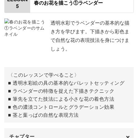
春のお花を描こう①ラベンダー
5
下描きをする
00:41
茎を描く
04:09
透明水彩でラベンダーの基本的な描
き方を学びます。下描きから彩色ま
花を描く
11:01
で自然な花の表現技法を身につけま
しょう。
〈このレッスンで学べること〉
■ 透明水彩絵の具の基本的なパレットセッティング
■ ラベンダーの特徴を捉えた下描きテクニック
■ 筆先を立てた技法による小さな花の着色方法
■ 色の濃淡コントロールとグラデーション効果
■ 茎と葉っぱの自然な表現方法
チャプター