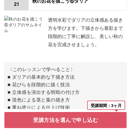
秋のお花を描こう⑥ダリア
21
茎にピンク色を足す
04:42
葉脈を描いて葉っぱを仕上げる
06:11
透明水彩でダリアの立体感ある描き
方を学びます。下描きから着彩まで
段階的に丁寧に解説し、美しい秋の
花を完成させましょう。
〈このレッスンで学べること〉
■ ダリアの基本的な下描き方法
■ 花びらを段階的に描く技法
■ 立体感を演出する明暗の付け方
■ 混色による茎と葉の描き方
受講期間：3ヶ月
■ 重ね塗りによる仕上げ技術
受講方法を選んで申し込む
チャプター