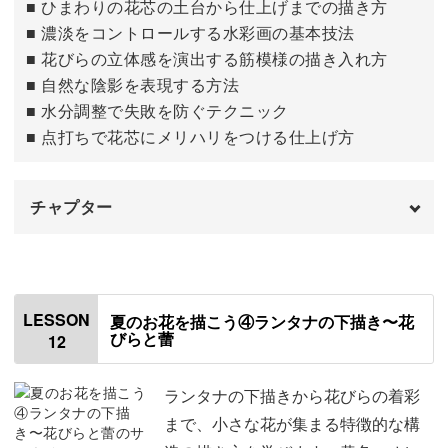
■ ひまわりの花芯の土台から仕上げまでの描き方
■ 濃淡をコントロールする水彩画の基本技法
■ 花びらの立体感を演出する筋模様の描き入れ方
■ 自然な陰影を表現する方法
■ 水分調整で失敗を防ぐテクニック
■ 点打ちで花芯にメリハリをつける仕上げ方
チャプター
はじめに
00:00
ヒマワリの花芯を描く
00:24
LESSON
夏のお花を描こう④ランタナの下描き〜花
びらと蕾
12
ヒマワリを仕上げる
03:32
ランタナの下描きから花びらの着彩
まで、小さな花が集まる特徴的な構