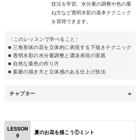
技法を学習。水分量の調整や色の重
ね方など透明水彩の基本テクニック
を習得できます。
〈このレッスンで学べること〉
■ 三角形状の花を立体的に表現する下描きテクニック
■ 透明水彩の水分量調整と濃淡表現の実践
■ 自然な葉色の作り方
■ 葉脈の描き方と立体感のある仕上げ技法
チャプター
はじめに
00:00
ストロベリーキャンドルの下描きを描く
00:36
LESSON
夏のお花を描こう①ミント
9
花の色を塗る
04:37