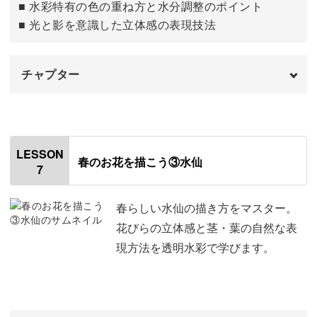
■ 水彩特有の色の重ね方と水分調整のポイント
■ 光と影を意識した立体感の表現技法
チャプター
はじめに
00:00
チューリップの下描きをする
00:36
LESSON
春のお花を描こう③水仙
7
花の色を塗る
03:47
茎と葉っぱの色を塗る
12:40
春らしい水仙の描き方をマスター。
花びらの立体感と茎・葉の自然な表
花を仕上げる
15:31
現方法を透明水彩で学びます。
葉っぱを仕上げる
20:54