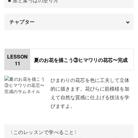
■ 茎と葉っぱの塗り方
チャプター
はじめに
00:00
ヒマワリの下描きを描く
00:28
LESSON
夏のお花を描こう③ヒマワリの花芯〜完成
11
花びらを塗る
04:36
茎・葉っぱ・葉脈を塗る
12:56
ひまわりの花芯を色に工夫して立体
的に描きます。花びらに筋模様を加
えて自然な質感に仕上げる技法を学
びますよ。
〈このレッスンで学べること〉