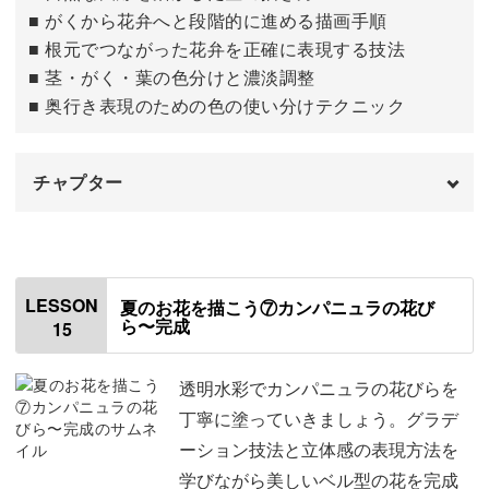
■ がくから花弁へと段階的に進める描画手順
■ 根元でつながった花弁を正確に表現する技法
■ 茎・がく・葉の色分けと濃淡調整
■ 奥行き表現のための色の使い分けテクニック
チャプター
はじめに
00:00
カンパニュラの下描きを描く
00:24
LESSON
夏のお花を描こう⑦カンパニュラの花び
ら〜完成
15
茎・がく・葉っぱを描く
06:15
透明水彩でカンパニュラの花びらを
丁寧に塗っていきましょう。グラデ
ーション技法と立体感の表現方法を
学びながら美しいベル型の花を完成