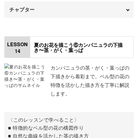
チャプター
はじめに
00:00
ランタナの花芯の色を塗る
00:24
LESSON
夏のお花を描こう⑥カンパニュラの下描
き〜茎・がく・葉っぱ
14
茎と葉っぱを描く
02:54
カンパニュラの茎・がく・葉っぱの
下描きから着彩まで。ベル型の花の
特徴を活かした描き方を丁寧に解説
します。
〈このレッスンで学べること〉
■ 特徴的なベル型の花の構図作り
■ 自然な曲線を活かした茎の描き方