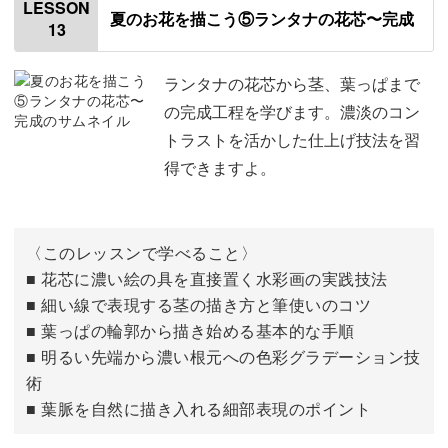
LESSON
夏のお花を描こう⑤ランタナの花芯〜完成
13
花びらと蕾の色を塗る
05:43
ランタナの花芯から茎、葉っぱまで
の完成工程を学びます。濃淡のコン
トラストを活かした仕上げ技法を習
得できますよ。
〈このレッスンで学べること〉
■ 花芯に濃い絵の具を直接置く水彩画の実践技法
■ 細い線で表現する茎の描き方と筆使いのコツ
■ 葉っぱの輪郭から描き始める基本的な手順
■ 明るい先端から濃い根元への色彩グラデーション技
術
■ 葉脈を自然に描き入れる細部表現のポイント