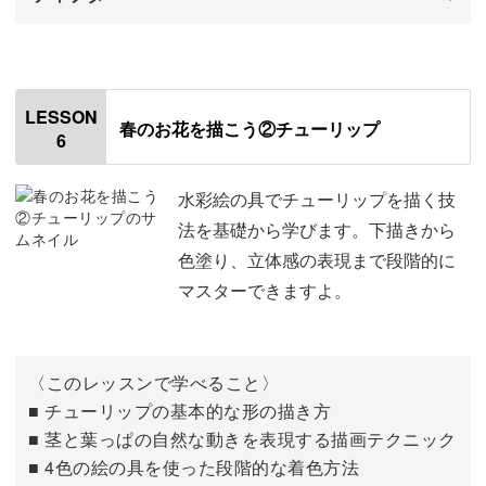
はじめに
00:00
使用材料・道具
01:01
LESSON
春のお花を描こう②チューリップ
6
ラベンダーの下描きをする
01:26
色を塗る
05:26
水彩絵の具でチューリップを描く技
法を基礎から学びます。下描きから
茎と葉っぱの色を塗る
12:09
色塗り、立体感の表現まで段階的に
マスターできますよ。
〈このレッスンで学べること〉
■ チューリップの基本的な形の描き方
■ 茎と葉っぱの自然な動きを表現する描画テクニック
■ 4色の絵の具を使った段階的な着色方法