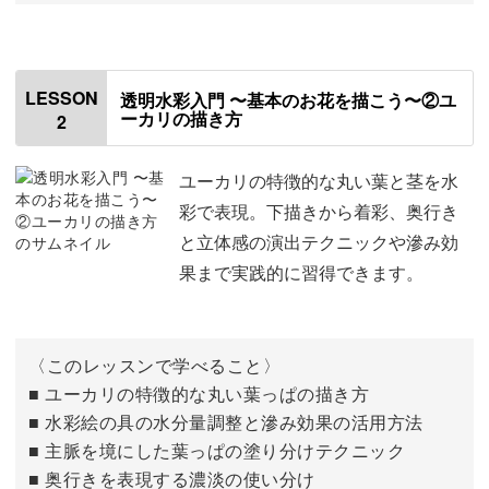
はじめに
00:00
筆の使い方や着彩のテクニックで、自然な陰影もつけられ
使用材料・道具
ます。
01:54
LESSON
透明水彩入門 〜基本のお花を描こう〜②ユ
ーカリの描き方
2
使用する画材
02:17
まるで本物のようなお花や葉っぱたちに、描きながらうっ
とりときめくこと間違いなしです♪
パレットに絵の具を出す
05:51
ユーカリの特徴的な丸い葉と茎を水
彩で表現。下描きから着彩、奥行き
グラスペディア
10:35
と立体感の演出テクニックや滲み効
果まで実践的に習得できます。
下描きをする
10:44
たくさんの季節の花との出会い
花を塗る
13:24
ユーカリやスターチスなどで基本の描き方を練習し、いよ
〈このレッスンで学べること〉
茎を塗る
17:17
いよ季節のお花に挑戦。
■ ユーカリの特徴的な丸い葉っぱの描き方
■ 水彩絵の具の水分量調整と滲み効果の活用方法
花に点を描く
20:56
■ 主脈を境にした葉っぱの塗り分けテクニック
春・夏・秋・冬の季節ごとに、各4種類の花を描くことが
■ 奥行きを表現する濃淡の使い分け
できますよ。