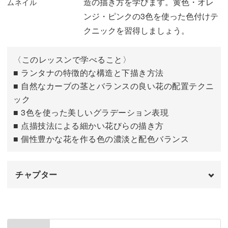
造の描き方を学びます。黄色・オレ
ンジ・ピンクの3色を使った色付けテ
クニックを習得しましょう。
〈このレッスンで学べること〉
■ ランタナの特徴的な構造と下描き方法
■ 自然なカーブの茎とバランスの良い花の配置テクニ
ック
■ 3色を使った美しいグラデーション表現
■ 点描技法による細かい花びらの描き方
■ 個性豊かな花を作る色の濃淡と配色バランス
チャプター
はじめに
00:00
ランタナの下描きを描く
00:24