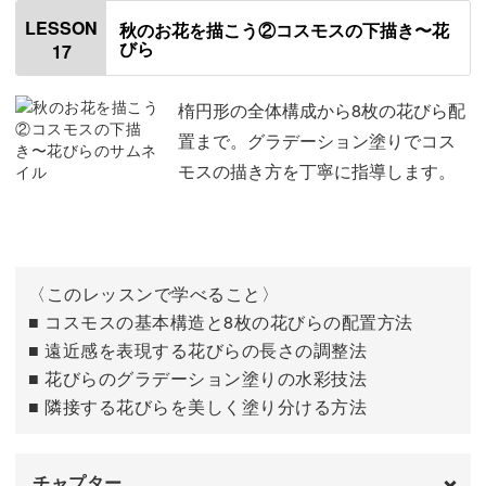
使用材料・道具
01:03
LESSON
秋のお花を描こう②コスモスの下描き〜花
びら
17
パンパスの下描きを描く
01:28
色を塗る
03:16
楕円形の全体構成から8枚の花びら配
置まで。グラデーション塗りでコス
モスの描き方を丁寧に指導します。
〈このレッスンで学べること〉
■ コスモスの基本構造と8枚の花びらの配置方法
■ 遠近感を表現する花びらの長さの調整法
■ 花びらのグラデーション塗りの水彩技法
■ 隣接する花びらを美しく塗り分ける方法
チャプター