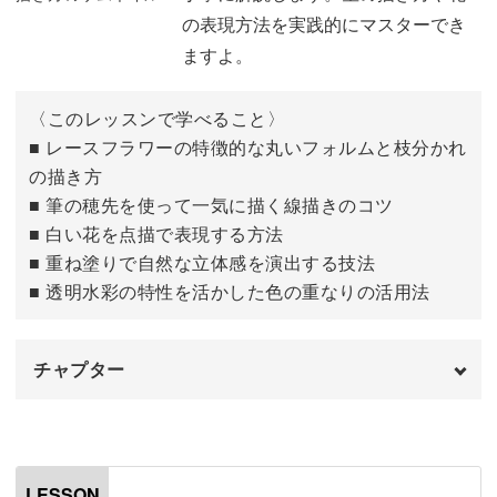
の表現方法を実践的にマスターでき
ますよ。
〈このレッスンで学べること〉
■ レースフラワーの特徴的な丸いフォルムと枝分かれ
の描き方
■ 筆の穂先を使って一気に描く線描きのコツ
■ 白い花を点描で表現する方法
■ 重ね塗りで自然な立体感を演出する技法
■ 透明水彩の特性を活かした色の重なりの活用法
チャプター
はじめに
00:00
レースフラワー
00:32
LESSON