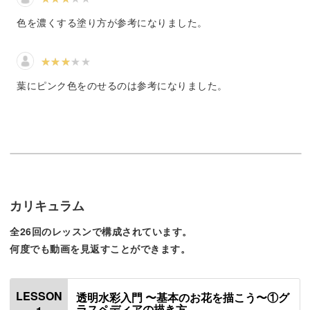
色を濃くする塗り方が参考になりました。
まずは基本のお花を描きながら、絵の具の濃さや色の使い
方、塗り方などを一緒に練習していきましょう。
葉にピンク色をのせるのは参考になりました。
可愛くて描きやすいお花を題材にご用意していますよ。
お花の下書きもダウンロードしていただけるので、絵を描
くのが苦手という方も、楽しい着彩から気軽にスタート♪
カリキュラム
全26回のレッスンで構成されています。
下書きからじっくり学びたいという方も、形のとり方から
何度でも動画を見返すことができます。
丁寧に解説していきます。
LESSON
透明水彩入門 〜基本のお花を描こう〜①グ
ラスペディアの描き方