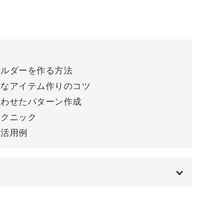
ホルダーを作る方法
ンが多いですが、マクラメで大人っぽい雰囲気
スなアイテム作りのコツ
合わせたパターン作成
テクニック
い雰囲気を両立しており、赤ちゃんとのお出かけ
の活用例
学べる
00:00