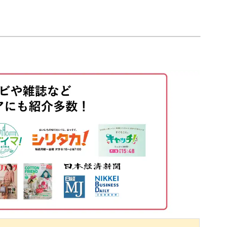
01:00
ターン作り。
01:54
わせて、立体感のある模様を作っていきましょ
びをする
02:41
06:43
10:05
12:33
、無心になれるのも魅力のひとつ。
15:25
ほど美しいデザインに癒やされますよ♪
る
19:35
22:57