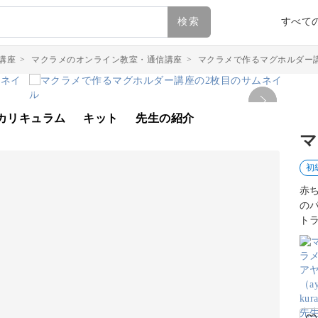
検索
すべて
講座
>
マクラメのオンライン教室・通信講座
>
マクラメで作るマグホルダー
カリキュラム
キット
先生の紹介
マ
初
赤
の
ト