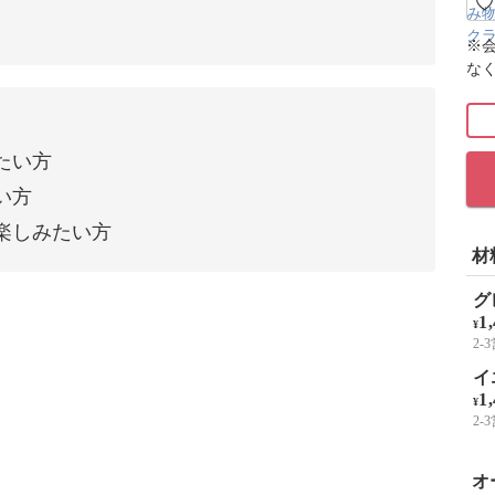
※
な
たい方
い方
楽しみたい方
材
グ
1
¥
2
イ
1
¥
2
オ