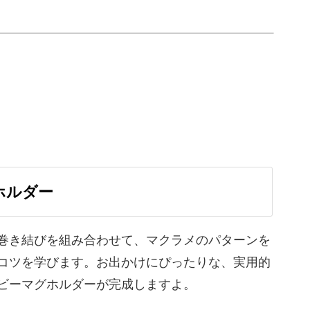
れに
いベビーマグ。
るものの、お出かけ時には「どうやって持ち歩こ
ホルダー
巻き結びを組み合わせて、マクラメのパターンを
ち手に通すだけの簡単仕様◎
コツを学びます。お出かけにぴったりな、実用的
ビーマグホルダーが完成しますよ。
りできるので、持ち運びがぐんとラクになります