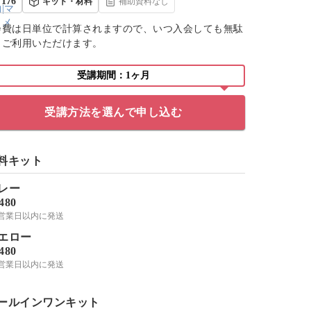
176
キット・材料
補助資料なし
会費は日単位で計算されますので、いつ入会しても無駄
くご利用いただけます。
受講期間：1ヶ月
受講方法を選んで申し込む
料キット
レー
,480
-3営業日以内に発送
エロー
,480
-3営業日以内に発送
ールインワンキット