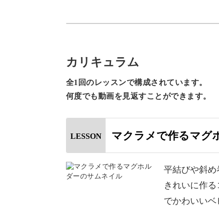
持ち運びをラクに、おしゃ
カリキュラム
小さいお子様とのお出かけに欠かせな
全1回のレッスンで構成されています。
何度でも動画を見返すことができます。
赤ちゃんが持ちやすいようになってい
う？」と悩むアイテムでもあります。
マクラメで作るマグ
LESSON
平結びや斜め
今回作るマグホルダーは、輪っかを持
きれいに作る
でかわいいベ
かばんにつけたりベビーカーにつけた