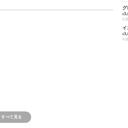
グ
3
¥
1-
けて使えるマグホルダーを作ります。
イ
3
¥
1-
、大人かわいいナチュラルテイストなアイテムが
グだけでなくさまざまなものに使えます。
、素敵なマクラメ作品を一緒に作っていきましょ
すべて見る