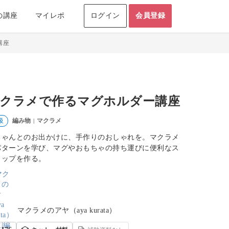
の講座
マイレポ
ログイン
会員登録
講座
クラメで作るマグホルダー講座
編み物
マクラメ
級
|
ちゃんとのお出かけに、手作りのおしゃれを。マクラメ
パターンを学び、マグやおもちゃの持ち運びに便利なス
ラップを作る。
マクラメのアヤ（aya kurata）