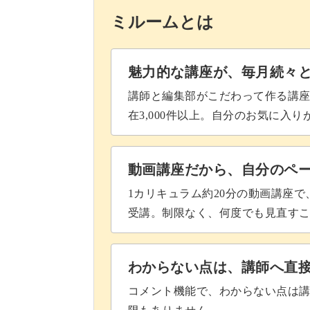
結ぶ順番や回数を変えてみると、オリ
ミルームとは
色違いなどさまざまなバリエーション
魅力的な講座が、毎月続々
講師と編集部がこだわって作る講
在3,000件以上。自分のお気に入
スキマ時間にできるから、
動画講座だから、自分のペ
「いつ赤ちゃんが泣くかわからないか
1カリキュラム約20分の動画講座
受講。制限なく、何度でも見直す
育児中は、そんな悩みを抱えている方
わからない点は、講師へ直
コメント機能で、わからない点は