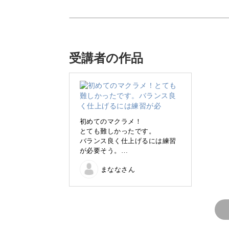
この講座では、ベビーマグにさっとつ
受講者の作品
マクラメのパターン作りを学びながら
完成しますよ♪
初めてのマクラメ！
とても難しかったです。
バランス良く仕上げるには練習
が必要そう。
カラビナリングをつけているので、マ
いびつですが、それはそれで使
まななさん
ううちに愛着がわきそうなので
良しということで。
お出かけがちょっと楽しくなるような
う！