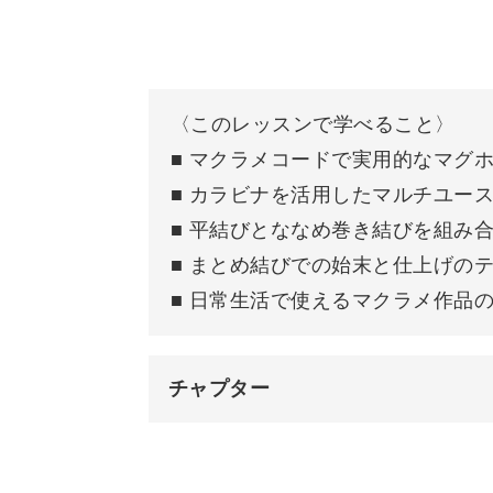
よ。
〈このレッスンで学べること〉
■ マクラメコードで実用的なマグ
市販のホルダーは子ども向けのデザイ
■ カラビナを活用したマルチユー
に。
■ 平結びとななめ巻き結びを組み
■ まとめ結びでの始末と仕上げの
ツヤのあるコードなので上品さと優し
■ 日常生活で使えるマクラメ作品
がぐっとおしゃれになりますよ♪
チャプター
はじめに
マクラメのパターン作りが