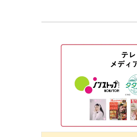
使用材料・道具
この講座で学べるのは、マクラメのパ
マクラメコードの切り方
基本の平結びや斜め巻き結びを組み合
カラビナにひもを通してまとめ結
う。
平結びをする
ななめ巻き結びをする
平結びをする
パターンを覚えればあとは繰り返しで
パターンを繰り返し結ぶ
ほどよい隙間が軽やかで、結んでいく
カラビナをつけてまとめ結びをす
完成♪